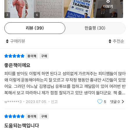
8
더보기
3
6
리뷰
39
한줄평
30
구매리뷰
추천순
종이책
구매
좋은책이에요
피티를 받아도 이렇게 하면 된다고 성의없게 가르쳐주는 피티쌤들이 많아
왜 이렇게 운동해야하는지 잘 모르고 무작정 행동만 흉내만 시간들이 있었
어요. 그러던 어느날 김명섭님 유투브를 접하고 깨달음이 있어 여러번 반
복해서 보고 따라하니 제가 점점 잘되가고 있단 생각이 들더군요. 책 출판
하셨다하셔서 다시 한번 보고 복습했습니다. 영상은 쉽게 정보를 접하는
w******3
2023.07.05.
신고
5
댓글
0
반면 쉽게 빠져나
종이책
구매
도움되는책입니다