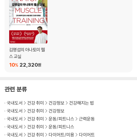
CHAPTER 06 어깨 운동
어깨 근육의 구조
어깨 통증과 부상의 원인
WORKOUT #01 비하인드 넥 프레스
WORKOUT #02 프론트 프레스(밀리터리 프레스)
WORKOUT #03 덤벨 숄더 프레스
WORKOUT #04 사이드 래터럴 레이즈
김명섭의 아나토미 헬
WORKOUT #05 페이스풀
스 교실
WORKOUT #06 리버스 펙 덱 플라이
10
22,320
%
원
WORKOUT #07 리어 래터럴 레이즈
WORKOUT #08 벤트 오버 레이즈
WORKOUT #09 덤벨 프론트 레이즈
관련 분류
WORKOUT #10 업라이트 로우
CHAPTER 07 팔 운동
국내도서
건강 취미
건강정보
건강해지는 법
이두근의 구조
국내도서
건강 취미
건강정보
WORKOUT #01 스탠딩 바벨 컬
WORKOUT #02 프리처 컬
국내도서
건강 취미
운동/피트니스
근력운동
WORKOUT #03 얼터네이트 덤벨 컬
국내도서
건강 취미
운동/피트니스
WORKOUT #04 해머 컬
국내도서
건강 취미
다이어트/미용
다이어트