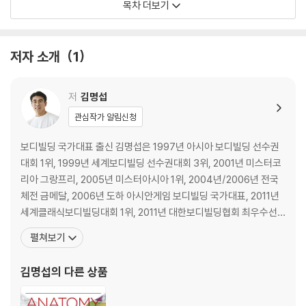
목차 더보기
WORKOUT #04 체스트 프레스
WORKOUT #05 덤벨 플라이
WORKOUT #06 케이블 크로스 오버
저자 소개
1
WORKOUT #07 딥스
WORKOUT #08 덤벨 풀오버
CHAPTER 05 등 운동
저
김명섭
등 근육의 구조
관심작가 알림신청
WORKOUT #01 랫 풀다운
WORKOUT #02 풀업
보디빌딩 국가대표 출신 김명섭은 1997년 아시아 보디빌딩 선수권
WORKOUT #03 시티드 로우
대회 1위, 1999년 세계보디빌딩 선수권대회 3위, 2001년 미스터코
WORKOUT #04 암 풀다운
리아 그랑프리, 2005년 미스터아시아 1위, 2004년/2006년 전국
WORKOUT #05 벤트 오버 바벨 로우
체전 금메달, 2006년 도하 아시안게임 보디빌딩 국가대표, 2011년
WORKOUT #06 T바 로우
세계클래식보디빌딩대회 1위, 2011년 대한보디빌딩협회 최우수선
WORKOUT #07 원 암 덤벨 로우
수, 2013년 대통령 체육훈장 백마장 수상 등 20여 년 동안 보디빌더
펼쳐보기
WORKOUT #08 데드리프트
로서 화려한 경력을 쌓았다. 선수 은퇴 후 운동처방학 박사과정을 수
WORKOUT #09 팬들레이 로우
료하고, 근육학을 접하면서 보다 효율적이고 부상을 예방할 수 있는
김명섭
의 다른 상품
WORKOUT #10 바벨 슈러그
체계적인 트레이닝 방법을 널리 소개하고
WORKOUT #11 덤벨 슈러그