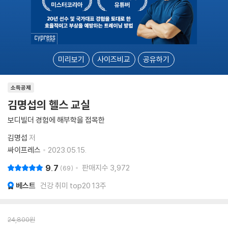
미리보기
사이즈비교
공유하기
소득공제
김명섭의 헬스 교실
보디빌더 경험에 해부학을 접목한
김명섭
저
싸이프레스
2023.05.15.
9.7
판매지수
3,972
69
베스트
건강 취미 top20 13주
24,800
원