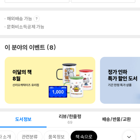
해외배송 가능
문화비소득공제 가능
이 분야의 이벤트
8
리뷰/한줄평
도서정보
배송/반품/교환
69
자 소개
관련분류
품목정보
책 속으로