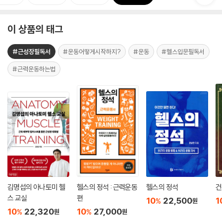
이 상품의 태그
#근성장필독서
#운동어떻게시작하지?
#운동
#헬스입문필독서
#근력운동하는법
김명섭의 아나토미 헬
헬스의 정석 : 근력운동
헬스의 정석
건
스 교실
편
10
22,500
1
%
원
10
22,320
10
27,000
%
%
원
원