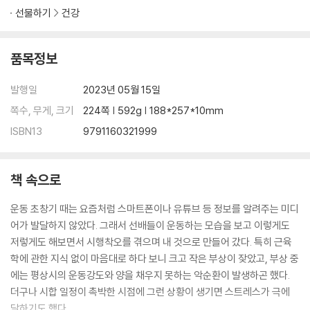
WORKOUT #05 케이블 컬
선물하기
건강
삼두근의 구조
WORKOUT #01 케이블 푸시 다운
품목정보
WORKOUT #02 라잉 트라이셉스 익스텐션
WORKOUT #03 스탠딩 트라이셉스 익스텐션
발행일
2023년 05월 15일
WORKOUT #04 원 암 덤벨 오버헤드 익스텐션
CHAPTER 08 복근 운동
쪽수, 무게, 크기
224쪽 | 592g | 188*257*10mm
복근의 구조
ISBN13
9791160321999
복근이 중요한 이유
WORKOUT #01 크런치
WORKOUT #02 인클라인 벤치 싯업
책 속으로
WORKOUT #03 벤치 레그 레이즈
WORKOUT #04 행잉 니 레이즈
운동 초창기 때는 요즘처럼 스마트폰이나 유튜브 등 정보를 알려주는 미디
WORKOUT #05 행잉 레그 레이즈
어가 발달하지 않았다. 그래서 선배들이 운동하는 모습을 보고 이렇게도
CHAPTER 09 하체 운동
저렇게도 해보면서 시행착오를 겪으며 내 것으로 만들어 갔다. 특히 근육
하체 근육의 구조
학에 관한 지식 없이 마음대로 하다 보니 크고 작은 부상이 잦았고, 부상 중
저항과 부상
에는 평상시의 운동강도와 양을 채우지 못하는 악순환이 발생하곤 했다.
WORKOUT #01 바벨 스쿼트
더구나 시합 일정이 촉박한 시점에 그런 상황이 생기면 스트레스가 극에
WORKOUT #02 레그 프레스
달하기도 했다.