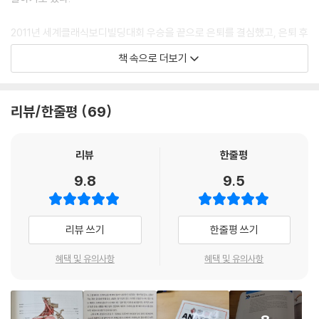
WORKOUT #03 핵 스쿼트
WORKOUT #04 레그 익스텐션
2011년 세계클래식보디빌딩대회 우승을 끝으로 은퇴를 결심했고, 은퇴 후
WORKOUT #05 레그 컬
그동안 목말라했던 근육학에 대한 관심이 더욱 커졌다. 근육의 원리를 접
책 속으로 더보기
WORKOUT #06 바벨 런지
목하여 다양한 부상을 예방하고 안전하게 운동할 수 있는 방법을 찾기 위
WORKOUT #07 카프 레이즈
해 공부하기로 마음먹었고, 정희원 선생님의 책과 동영상을 접하며 본격적
CHAPTER 10 김명섭이 추천하는 최고의 프로그램
으로 공부하기 시작했다. 처음 근육학이라는 학문을 접했을 때의 막막함이
리뷰/한줄평
69
PROGRAM #01 입문자용 운동 루틴(무분할 4주 프로그램)
란 이루 말할 수 없지만 몇 개월이 지나자 조금씩 이해가 되기 시작했다. 이
PROGRAM #02 초보자용 운동 루틴 1∼2주차(2분할 4주 프로그램)
시기에는 보디빌딩 초창기 때 운동에 미쳤었던 것처럼 선생님의 책과 온라
PROGRAM #03 초보자용 운동 루틴 3∼4주차(2분할 4주 프로그램)
인 강의를 수도 없이 보면서 근육학에 완전히 빠져 있었다. 그리고 공부를
리뷰
한줄평
PROGRAM #04 3분할 8주 프로그램
하면 할수록 그동안의 운동방법이 얼마나 부족했는지 깨달음도 커져갔다.
9.8
9.5
PROGRAM #05 4분할 10주 프로그램
선수 시절 근육학 지식을 알고 운동했더라면 훨씬 더 좋은 몸을 만들 수 있
PROGRAM #06 5분할 8주 프로그램
지 않았을까 하는 아쉬움도 들곤 했다.
리뷰 쓰기
한줄평 쓰기
물론 내가 가지고 있는 근육학 지식은 전문가들에 비하면 보잘것없다. 하
지만 20여 년간 직접 해온 운동방법에 근육학을 접목하여 최대한 부상을
혜택 및 유의사항
혜택 및 유의사항
방지하고 몸을 잘 만들 수 있도록 나만의 운동방법을 연구해왔다.
--- 본문 중에서