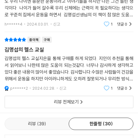
도 우리 나이엔 충분한 운동이라고 이야기들을 하지만 나는 그건 틀린 생
각이다 나이가 들어 갈수록 우리 신체에는 근력이 꼭 필요하다는 생각으
로 꾸준히 집에서 운동을 하면서 김명섭선생님의 이 책이 참 많은 도움이
되고 있습니다.,.. 나이 68세에 그래도 30대의 평범한 젊은이들 보다 더 좋
h******4
2024.03.01.
신고
1
댓글
0
은 몸을
종이책
구매
김명섭의 헬스 교실
김명섭의 헬스 교실지은을 통해 구매를 하게 되었다. 지인이 추천을 통해
서 읽어보니 나한테 많은 도움이 되는것같다. 너무나 감사하게 생각하고
있다.좋은 내용이 많아서 좋았습니다. 감사합니다.수많은 사람들이 건강을
위해서 운동을 하지만 아이러니하게도 오히려 잘못되거나 무리한 방식으
로 인해 심각한 부상을너무나 잘봤습니다. 감사합니다.내용이 정말로 좋네
p******2
2024.02.28.
신고
1
댓글
0
요
리뷰 전체보기
리뷰
39
한줄평
30