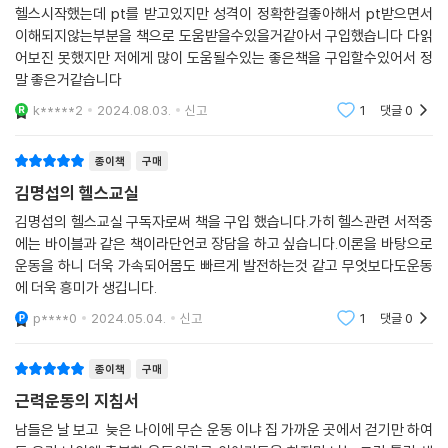
헬스시작했는데 pt를 받고있지만 성격이 정확한걸좋아해서 pt받으면서
이해되지않는부분을 책으로 도움받을수있을거같아서 구입했습니다 다읽
어보진 못했지만 저에게 많이 도움될수있는 좋은책을 구입할수있어서 정
말 좋은거같습니다
k*****2
2024.08.03.
신고
1
댓글
0
종이책
구매
김명섭의 헬스교실
김명섭의 헬스교실 구독자로써 책을 구입 했습니다.가히 헬스관련 서적중
에는 바이블과 같은 책이라단언코 장담을 하고 싶습니다.이론을 바탕으로
운동을 하니 더욱 가속되어몸도 빠르게 발전하는것 같고 무엇보다도운동
에 더욱 흥미가 생깁니다.
p****0
2024.05.04.
신고
1
댓글
0
종이책
구매
근력운동의 지침서
남들은 날 보고 늦은 나이에 무슨 운동 이냐 집 가까운 곳에서 걷기만 하여