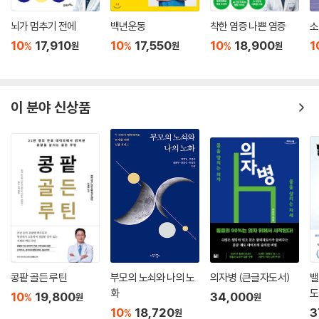
뇌가 멈추기 전에
백년운동
착한 염증 나쁜 염증
소
10
17,910
10
17,550
10
18,900
1
%
%
%
원
원
원
이 분야 신상품
콩팥 골든 루틴
부모의 노쇠와 나의 노
의자병 (큰글자도서)
밸
화
도
10
19,800
34,000
%
원
원
10
18,720
3
%
원