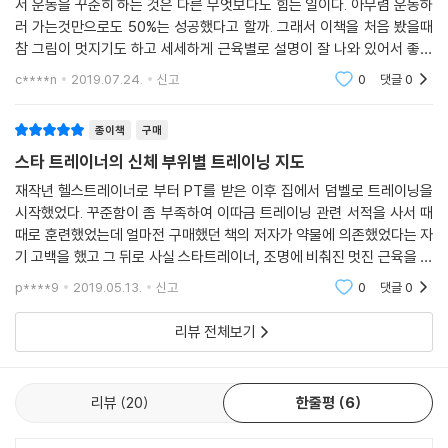
서 운동을 꾸준히 하는 것은 다른 무엇보다도 힘든 일이다. 아무렴 운동하
14 비하인드 백 리스트 컬
있도록 돕고, 근육해부도, 운동 이론도 정리해 동작의 이해도를 높였다. 여
러 가는것만으로도 50%는 성공했다고 할까. 그래서 이책을 처음 봤을때
15 리버스 리스트 컬
기에 지난 20년간 수많은 사람이 궁금해 하던 질문들도 양치승이 속 시원
참 그림이 멋지기도 하고 세세하게 근육별로 설명이 잘 나와 있어서 좋기
16 덤벨 리스트 컬
하게 설명해준다.
도 했다. 그리고 예능에서 운동하는 것을 도와주는 헬스 트레이너로 나온
c****n
2019.07.24.
신고
0
댓글
0
걸 보고 믿을만하다
｜CHAPTER6｜고통이 반드시 보상으로 돌아오는 부위 복부
01 크런치
종이책
구매
02 더블 크런치
스타 트레이너의 신체 부위별 트레이닝 지도
03 트위스트 크런치
재작년 헬스트레이너로 부터 PT를 받은 이후 집에서 덤벨로 트레이닝을
04 더블 트위스트 크런치
시작했었다. 꾸준함이 좀 부족하여 이따금 트레이닝 관련 서적을 사서 때
05 사이드 크런치
때로 훈련했었는데 얼마전 구매했던 책의 저자가 약물에 의존했었다는 자
06 리버스 크런치
기 고백을 했고 그 뒤로 사실 스타트레이너, 조명에 비춰진 멋진 근육을 의
07 리버스 사이드 크런치
심하게 됐었다. 저자인 양치승 씨는 이미 미디어를 통해서 유명한 스타 트
p****9
2019.05.13.
신고
0
댓글
0
08 행잉 리버스 크런치
레이너이고 그가
09 레그 레이즈
리뷰 전체보기
10 행잉 레그 레이즈
11 브이업
12 니업
리뷰
20
한줄평
6
∥PART3 program∥부위별 프로그램