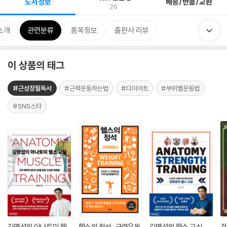
도서정보
배송/반품/교환
26
소개
관련분류
품목정보
출판사 리뷰
이 상품의 태그
#근성장필독서
#근력운동하는법
#다이어트
#부위별운동법
#SNS스타
김명섭의 아나토미 헬
헬스의 정석 : 근력운동
김명섭의 헬스 교실
건