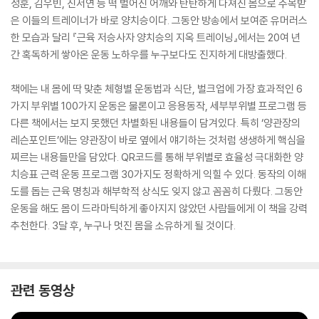
성훈, 김우빈, 진서연 등 떡 벌어진 어깨와 탄탄하게 다져진 몸으로 주목받
은 이들의 트레이너가 바로 양치승이다. 그동안 방송에서 보여준 유머러스
한 모습과 달리 『근육 저승사자 양치승의 지옥 트레이닝』에서는 20여 년
간 혹독하게 쌓아온 운동 노하우를 누구보다도 진지하게 대방출했다.
책에는 내 몸에 딱 맞춘 체형별 운동법과 식단, 벌크업에 가장 효과적인 6
가지 부위별 100가지 운동은 물론이고 응용동작, 세부부위별 프로그램 등
다른 책에서는 보지 못했던 차별화된 내용들이 담겨있다. 특히 ‘양관장의
레슨포인트’에는 양관장이 바로 옆에서 얘기하는 것처럼 생생하게 핵심을
찌르는 내용들만을 담았다. QR코드를 통해 부위별로 효율성 극대화한 양
치승표 근력 운동 프로그램 30가지도 정확하게 익힐 수 있다. 동작의 이해
도를 돕는 근육 명칭과 해부학적 상식도 잊지 않고 꼼꼼히 다뤘다. 그동안
운동을 해도 몸이 드라마틱하게 좋아지지 않았던 사람들에게 이 책을 강력
추천한다. 3달 후, 누구나 멋진 몸을 소유하게 될 것이다.
관련 동영상