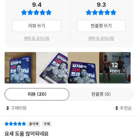
9.4
9.3
10 인클라인 풀오버
파악하고 그에 맞는 운동법을 세팅할 수 있게 된다면 근육 말라깽이도 벌
11 디클라인 풀오버
크업! 44사이즈 어좁이도 어깨깡패로 3개월이면 드라마틱하게 변신할
12 덤벨 컨벤셔널 데드리프트
수 있다.
리뷰 쓰기
한줄평 쓰기
13 덤벨 루마니안 데드리프트
14 벤트 오버 덤벨 로우
‘나는 네가 힘든 게 제일 좋아!’
혜택 및 유의사항
혜택 및 유의사항
15 원암 덤벨 로우
샐 틈 없이 완벽한 머슬핏 만드는
16 덤벨 리버스 플라이
스타 전담 트레이너 양치승 관장의 독한 운동법
사람은 누구나 콤플렉스가 있다. 그걸 극복하지 못하는 건 한계를 뛰어넘
12
｜CHAPTER4｜그래도 아직까지는 남자의 상징 하체
지 못했기 때문이다. 예를 들어 어깨가 넓어지려면 등 운동을 하면서 견갑
더보기
01 에어 스쿼트
골을 넓혀야 하는데, 보통 어깨 운동만 주구장창 한다. 잘 모르겠으니까 벤
02 점핑 스쿼트
치프레스만 하는 식이다. 그동안 했던 운동패턴을 바꿔 방법을 찾아 한계
4
5
03 백 풀 스쿼트
를 극복하도록 도와주는 게 트레이너의 역할이다. 양치승은 사람의 능력을
04 오버헤드 스쿼트
리뷰
20
한줄평
6
한계치까지 끌어올리는 데 일가견이 있는 전문가로 ‘호랑이 관장님’, ‘근육
05 프론트 스쿼트
저승사자’라는 별명을 얻었다. 별명답게 당근과 채찍으로 ‘밀당 트레이닝’
구매리뷰
추천순
06 바벨 핵 스쿼트
신공을 펼치는 데도 고수다. 쓰레기통까지 뒤져가며 식단 하나하나까지 엄
07 고정 런지
격하게 관리하고 혹독하게 훈련시키기도 하지만 때때로 맛있는 음식과 소
08 얼터네이트 런지
종이책
구매
주 한 잔으로 마음을 달래주기도 한다. 이렇게 혹독한 조련을 받다보면 어
09 워킹 런지
느새 멋진 몸을 갖게 될 뿐만 아니라, 멘탈이 약한 ‘유리멘탈’도 ‘강철멘
요새 도움 많이되네요