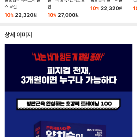
스 교실
편
10
22,320
1
%
원
10
22,320
10
27,000
%
%
원
원
상세 이미지