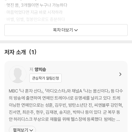
: 멋진 몸, 3개월이면 누구나 가능하다
: 마음먹었다면 지금 바로 시작하라
: 바벨, 덤벨, 철봉만으로도 충분하다
: 코로 호흡해야 흔들림이 없다
목차 더보기
: 공복 유산소보다 공복 웨이트를 추천한다
: 체형에 따라 운동법은 달라져야 한다
: 식단과 운동의 비중은 몸 상태에 따라 달라진다
저자 소개
1
: 체형에 따라 음식 섭취 방법도 달라져야 한다
∥PART2∥bulk up 초강력 부위별 벌크업
저
양치승
: 운동 전 서서하는 워밍업 스트레칭
관심작가 알림신청
: 운동 후 누워서 하는 릴렉스 스트레칭
: 근육 해부도
MBC 「나 혼자 산다」, 「라디오스타」와 채널A 「나는 몸신이다」 등 다수
의 방송에 출연하며 연예인 트레이너로 유명세를 날리고 있다. 트레
｜CHAPTER1｜강한 남자의 필수 조건 어깨
이닝한 연예인으로는 성훈, 김우빈, 방탄소년단 진, 씨엔블루 강민혁,
01 인버티드 숄더 프레스
진서연, 최은주, 현우, 김재경, 송지은, 박하나 등이 있다. 군 복무 동
02 바벨 숄더 프레스
안 허리디스크 부상으로 재활을 위해 헬스장에 등록했다. 밤에는 치
03 바벨 비하인드 넥 프레스
열하게 포장마차를 운영하며 성실하게 운동했더니 국가대표 보디빌
펼쳐보기