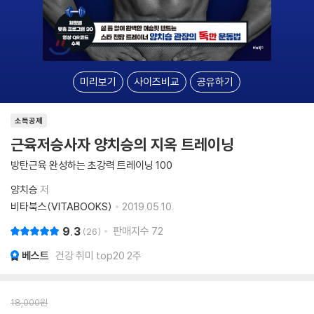
미리보기
사이즈비교
공유하기
소득공제
근육저승사자 양치승의 지옥 트레이닝
방탄근육 완성하는 초강력 트레이닝 100
양치승
저
비타북스(VITABOOKS)
2019.05.10.
9.3
판매지수
72
26
베스트
건강 취미 top20 2주
18,000
원