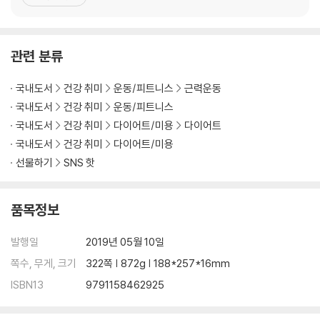
04 바벨 프론트 레이즈
더 지인이 헬스장을 함께 운영해보자는 제안을 했다. 그렇게 ‘양관
05 바벨 업라이트 로우
장’으로 제2의 인생이 시작됐다. PT(퍼스널 트레이닝) 개념이 없을
06 덤벨 숄더 프레스
때부터 회원 한명 한명에게 다가가 개인
07 덤벨 아놀드 프레스
관련 분류
08 덤벨 업라이트 로우
09 덤벨 프론트 레이즈
국내도서
건강 취미
운동/피트니스
근력운동
10 덤벨 래터럴 레이즈
국내도서
건강 취미
운동/피트니스
11 덤벨 사이드 라잉 레이즈
국내도서
건강 취미
다이어트/미용
다이어트
12 덤벨 벤트 오버 래터럴 레이즈
국내도서
건강 취미
다이어트/미용
13 벤트 오버 스키 레이즈
선물하기
SNS 핫
｜CHAPTER2｜갑옷을 장착한 듯 강인한 매력 가슴
01 푸시업
품목정보
02 인클라인 푸시업
03 디클라인 푸시업
발행일
2019년 05월 10일
04 플라이오메트릭 푸시업
쪽수, 무게, 크기
322쪽 | 872g | 188*257*16mm
05 얼터네이트 푸시업
ISBN13
9791158462925
06 덤벨 푸시업
07 바벨 벤치 프레스