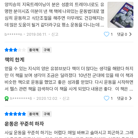
10 스탠딩 카프 레이즈
탈’로 변신할 것이다. 헬스장에서 근육이 샐 틈 없이 철저하게 관리하는 ‘방
양치승의 지옥트레이닝이 분은 성훈의 트레이너로도 유
11 덩키 카프 레이즈
탄 근육 만들기’라고 부르는 완벽한 몸짱 코스를 한 권의 책에 꾹꾹 눌러 담
명한 분이시죠 이분이 낸 책 책에 나와있는 운동법대로 열
12 시티드 카프 레이즈
았다. 근육저승사자에게 지옥트레이닝 한번 받아보자. 현재의 나 자신을
심히 운동하고 식단조절을 해주면 아무래도 건강해지는
13 리버스 카프 레이즈
뛰어넘어 완벽한 나를 만나게 될 것이다.
데 많은 도움이 될거 같더라구요 평소 운동을 다니는데 운
동다니는곳에서 최소 한시간씩 운동하고 집에서 시간 잠
b******n
2019.06.11.
신고
1
댓글
0
｜CHAPTER5｜남성다운 매력을 드러낼 수 있는 부위 팔
시 날때마다 이 책보면서 집에서 할 수 있는 운동을 해주
‘바디조물주가 완벽하게 재단해준 근육슈트 입어볼래?’
01 라잉 익스텐션
고 있답니다. 열심히 읽어서 이 책 마스터 해
남성미를 부각시키는 부위별 운동법 100
종이책
구매
02 클로즈그립 벤치프레스
더 섬세한 근육 조각 프로그램 30
책의 한계
03 오버헤드 익스텐션
책에는 수많은 사람의 몸을 대면하며 트레이닝시킨 장본인으로서 쌓아온
04 벤치 딥
운동법의 모든 것이 담겼다. 기초체력 다지기에 최적인 맨손 운동법은 기
얻을 수 있는 지식의 양은 유뷰브보다 책이 더 많다는 생각을 해왔다.하지
05 라잉 덤벨 익스텐션
만 이 책을 보며 생각이 조금은 달라졌다. 10년전 군대에 있을 때 이 책과
본이고, 남성미를 부각시키는 데 필수인 덤벨, 바벨, 철봉 세 가지 도구를
06 오버헤드 덤벨 익스텐션
비슷한 책으로 운동을 했었고 좋은 성과를 얻었다. 다시 운동을 시작하면
사용하는 100가지 웨이트 트레이닝법이 소개된다. 어깨, 가슴, 등, 복부,
서 헬스 관련 책을 검색하다 이 책을 사게 되었다.내용은 좋다. 이 책은 분
07 덤벨 킥 백
하체, 팔 총 6가지 부위별로 나눠 그립별·각도별 응용동작을 추가로 알려
량을 채우기 위해 여러 동작을 많이 집어 넣었다. 이런 방식은 다른 운동서
08 바벨 컬
주고, 저자의 트레이닝 노하우가 함께 담겨 부상 없이, 정확한 부위의 근육
h********6
2020.12.02.
신고
1
댓글
0
적도 마찬가
09 리버스 바벨 컬
을 확실하게 키워나갈 수 있도록 돕는다. 부위별로 좀 더 섬세하게 근육을
10 덤벨 컬
확장시키고 키워나가는 데 도움이 되는 30가지 프로그램도 담았다. 동영
종이책
구매
11 해머 컬
상 QR코드도 실려 있어 실제 양관장에게 1:1 강습을 받는 것과 동일한 기
운동은 꾸준히 하자
12 컨센트레이션 컬
분으로 제대로 운동에 집중할 수 있다. 또 체형에 따라 운동 강도 조절법,
사실 운동을 꾸준히 하기는 어렵다..매일 바쁘고 술마시고 피곤하고..그래
13 리스트 컬
추천 운동법, 식이 조절법 등을 자세하게 다뤄 내게 딱 맞춘 운동을 할 수