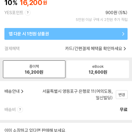
10
16,200
YES포인트
900원 (5%)
5만원 이상 구매 시 2천원 추가 적립
앱 다운 시 1천원 상품권
결제혜택
카드/간편결제 혜택을 확인하세요
종이책
eBook
16,200
원
12,600
원
배송안내
서울특별시 영등포구 은행로 11(여의도동,
변경
일신빌딩)
배송비
무료
이미 소장하고 있다면 판매해 보세요.