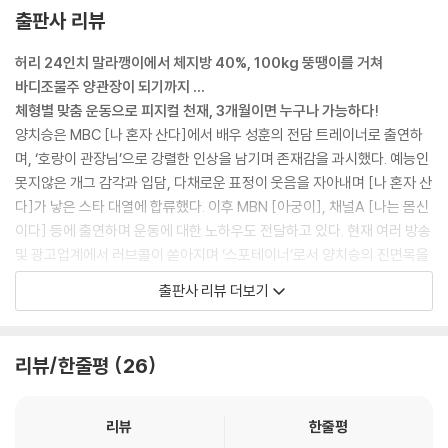
08 바벨 인클라인 벤치 프레스
출판사 리뷰
09 바벨 디클라인 벤치 프레스
10 덤벨 벤치 프레스
허리 24인치 말라깽이에서 체지방 40%, 100kg 뚱땡이를 거쳐
11 덤벨 인클라인 벤치 프레스
바디조물주 양관장이 되기까지 …
12 덤벨 디클라인 벤치 프레스
체형별 맞춤 운동으로 피지컬 천재, 3개월이면 누구나 가능하다!
13 덤벨 플라이
양치승은 MBC [나 혼자 산다]에서 배우 성훈의 전담 트레이너로 출연하
14 덤벨 풀오버
며, ‘호랑이 관장님’으로 강렬한 인상을 남기며 존재감을 과시했다. 예능인
15 딥스
못지않은 개그 감각과 입담, 다채로운 표정이 웃음을 자아내며 [나 혼자 산
다]가 낳은 스타 대열에 합류했다. 이후 MBN [아궁이], 채널A [나는 몸신
｜CHAPTER3｜뒤태에서 뿜어져 나오는 자신감 등
이다] 등에 출연하며 운동에 대한 노하우도 전달하고 있다. 현재 여러 방송
01 풀업
및 광고업계에서 러브콜이 쏟아지며 ‘스포테이너’로서 양치승의 진면목을
02 인버티드 풀업
보여주고 있는 중이다.
출판사 리뷰 더보기
03 비하인드 넥 풀업
타고난 멋진 몸에 처음부터 잘 나갔을 것만 같은 그도 이렇게 되기까지는
04 친업
우여곡절이 많았다. 아무리 먹어도 살이 찌지 않는 허리 24인치의 왜소한
05 컨벤셔널 데드리프트
체형이었던 적도 있고, 사기를 당하고 밤새 술을 마시며 체지방 40%에 10
리뷰/한줄평
26
06 루마니안 데드리프트
0kg의 뚱뚱한 체형이 된 적도 있었다. 체형은 언제든지 바뀔 수 있고 누구
07 굿모닝
나 체형에 맞는 운동법과 강도, 식이 조절을 병행함으로써 100% 달라진
08 벤트 오버 바벨 로우
근육질의 탄탄한 몸을 가질 수 있다. 각자 타고난 체형이 있는데 그에 맞지
리뷰
한줄평
09 라잉 바벨 풀오버
않는 운동법을 고수한다면 백날 운동해도 달라지지 않는다. 자신의 체형을