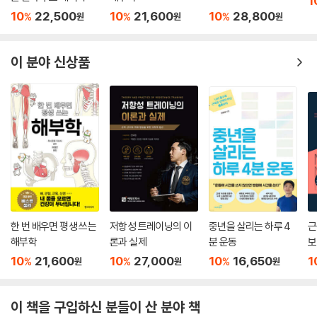
1
복부 운동 프로그램 4 : 복근을 섬세하게 조각해 선명도를 높이는 운동
10
22,500
10
21,600
10
28,800
%
%
%
원
원
원
복부 운동 프로그램 5 : 군살 없는 빗살 모양의 옆구리를 만드는 운동
이 분야 신상품
한 번 배우면 평생 쓰는
저항성 트레이닝의 이
중년을 살리는 하루 4
근
해부학
론과 실제
분 운동
보
10
21,600
10
27,000
10
16,650
1
%
%
%
원
원
원
이 책을 구입하신 분들이 산 분야 책