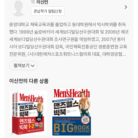
역
이신언
Index
관심작가 알림신청
중앙대학교 체육교육과를 졸업하고 동대학원에서 박사학위를 취득
했다. 1999년 슬로바키아 세계보디빌딩선수권대회 및 2006년 체코
세계보디빌딩선수권대회 조사연구원을 역임하였고, 2007년 동아
시아 보디빌딩선수권대회 감독, 국민체육진흥공단 경륜훈련원 교육
전문위원, (사)대한레저스포츠휘트니스협의회 대표, 대학양궁협회
연구이사, 대한보디빌딩협회 선수자격 심의위원 및 도핑위원, 아시
펼쳐보기
아보디빌딩연맹 국제심판(A)으로 활동 중이다. 2004년부터 생활체
육지도자 3급 보디빌딩 심사위원을 맡고 있으며, 현재 경희대학교 체
이신언
의 다른 상품
육대학 스포츠지도학과 교수(트레이닝 전공)로 재직 중이다. 옮긴 책
으로는 『근