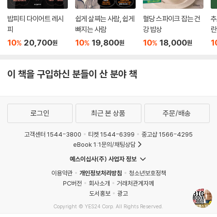
밥피티 다이어트 레시
쉽게 살찌는 사람, 쉽게
혈당 스파이크 잡는 건
추
피
빠지는 사람
강 밥상
란
10
20,700
10
19,800
10
18,000
1
%
%
%
원
원
원
이 책을 구입하신 분들이 산 분야 책
로그인
최근 본 상품
주문/배송
고객센터 1544-3800
티켓 1544-6399
중고샵 1566-4295
eBook 1:1문의/채팅상담
예스이십사(주) 사업자 정보
이용약관
개인정보처리방침
청소년보호정책
PC버전
회사소개
거래처관계자께
도서홍보
광고
Copyright © YES24 Corp. All Rights Reserved.
MATOM16