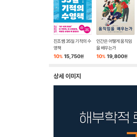
진조쌤 35일 기적의 수
인간은 어떻게 움직임
영책
을 배우는가
10
15,750
10
19,800
%
%
원
원
상세 이미지