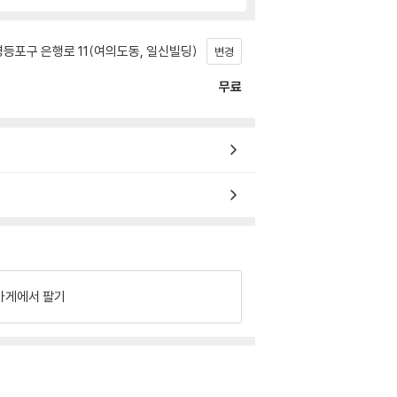
등포구 은행로 11(여의도동, 일신빌딩)
변경
무료
가게에서 팔기