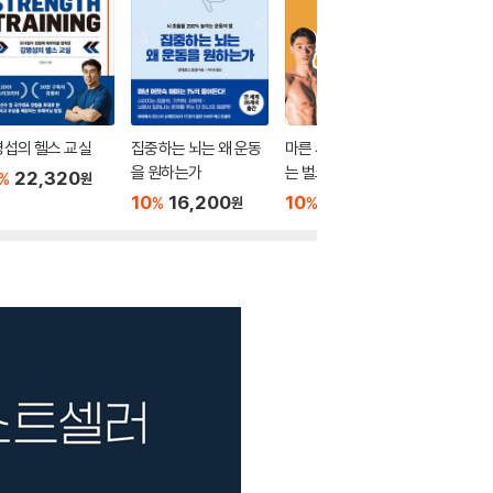
섭의 헬스 교실
집중하는 뇌는 왜 운동
마른 사람들의 실패 없
슬로 조
을 원하는가
는 벌크업 프로젝트 by
22,320
10
1
%
%
원
메루치양식장
10
16,200
10
18,000
%
%
원
원