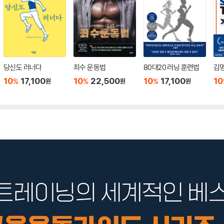
당신도 러너다
죄수 운동법
80대20 러닝 훈련법
김명
10
17,100
10
22,500
10
17,100
10
%
%
%
원
원
원