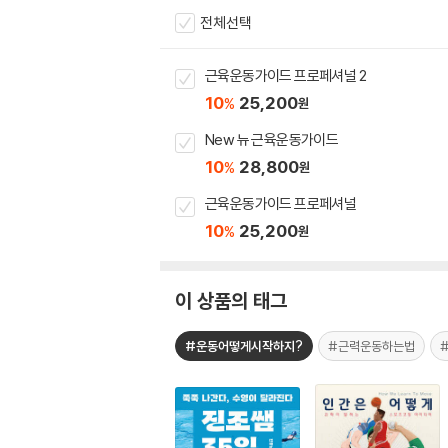
전체선택
근육운동가이드 프로페셔널 2
10
25,200
%
원
New 뉴 근육운동가이드
10
28,800
%
원
근육운동가이드 프로페셔널
10
25,200
%
원
이 상품의 태그
#운동어떻게시작하지?
#근력운동하는법