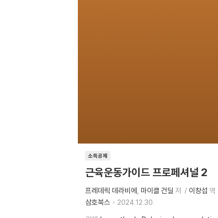
소득공제
근육운동가이드 프로페셔널 2
프레데릭 데라비에
마이클 건딜
저
이창섭
역
삼호북스
2024.12.30.