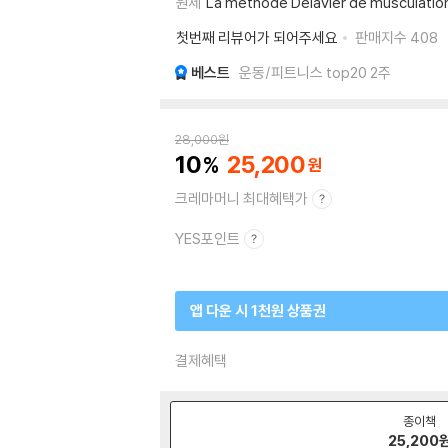
원제
La methode Delavier de musculatio
첫번째 리뷰어가 되어주세요
판매지수
408
베스트
운동/피트니스 top20 2주
28,000
원
10
25,200
크레마머니 최대혜택가
YES포인트
앱 다운 시 1천원 상품권
결제혜택
종이책
25,200