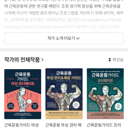
며 근육운동에 관한 연구를 해왔다. 조정 경기력 향상을 위해 근육운동을
시작해 자신이 개발한 홈트레이닝 프로그램을 개선하기 위해 생리학, 해부
학, 생체역학을 공부했다. 1998년에는 캘리포니아 Academy of Body
building Fitness & Sports Awards에서 ‘올해의 기사’ 상을 수상했으
며, 〈Iron Man〉이나 〈Dirty Dieting〉 등의 잡지에 근육운동 및 피트니스
작가 소개 더보기
관련 글을 500회 이상 기고했다. 또한 데라비에와 함께 『근육운동가이드』
를 비롯한 여러 아나토미 근육운동 시리즈를 집필했다.
작가의 전체작품
최신순
근육운동가이드 여성
근육운동 부상 관리 예
근육운동가이드 프리