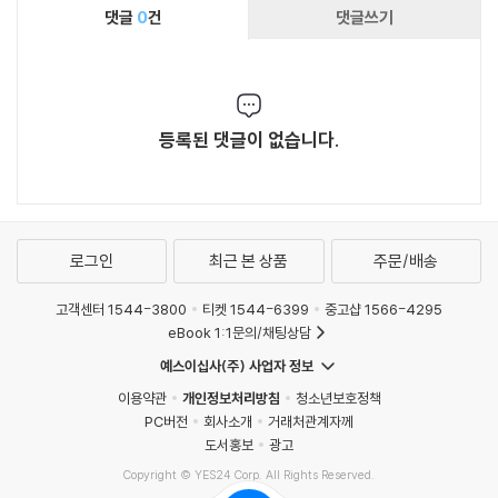
댓글
0
건
댓글쓰기
등록된 댓글이 없습니다.
로그인
최근 본 상품
주문/배송
고객센터 1544-3800
티켓 1544-6399
중고샵 1566-4295
eBook 1:1문의/채팅상담
예스이십사(주) 사업자 정보
이용약관
개인정보처리방침
청소년보호정책
PC버전
회사소개
거래처관계자께
도서홍보
광고
Copyright © YES24 Corp. All Rights Reserved.
MATOM13