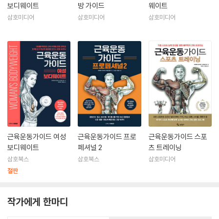
보디웨이트
방 가이드
웨이트
삼호미디어
삼호미디어
삼호미디어
근육운동가이드 여성
근육운동가이드 프로
근육운동가이드 스포
보디웨이트
페셔널 2
츠 트레이닝
삼호북스
삼호북스
삼호미디어
절판
작가에게 한마디