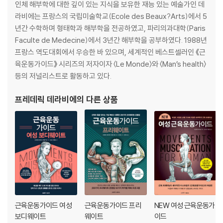
15 상부 등(흉추) 질환의 이해
인체 해부학에 대한 깊이 있는 지식을 보유한 재능 있는 예술가인 데
16 척추와 관련된 다양한 병적 문제
라비에는 프랑스의 국립미술학교(Ecole des Beaux?Arts)에서 5
17 복부와 관련된 병리적 현상
년간 수학하며 형태학과 해부학을 전공하였고, 파리의과대학(Paris
18 고관절 문제 : 요추 및 슬개골에 미치는 영향
Faculte de Medecine)에서 3년간 해부학을 공부하였다. 1988년
19 대퇴사두근, 무릎, 내전근의 병리적 문제
프랑스 역도대회에서 우승한 바 있으며, 세계적인 베스트셀러인 《근
20 슬굴곡근의 병리적 문제 : 슬개골 및 요추에 미치는 영향
육운동가이드》 시리즈의 저자이자 〈Le Monde〉와 〈Man’s health〉
21 종아리 및 발과 관련된 병리학적 문제
등의 저널리스트로 활동하고 있다.
해부학 차트
프레데릭 데라비에
의 다른 상품
근육운동가이드 여성
근육운동가이드 프리
NEW 여성 근육운동가
보디웨이트
웨이트
이드