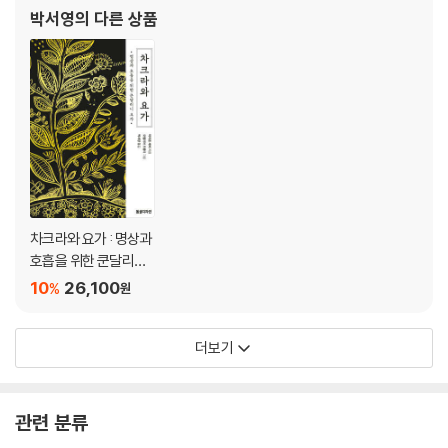
박서영
의 다른 상품
차크라와 요가 : 명상과
호흡을 위한 쿤달리니
요가
10
26,100
%
원
더보기
관련 분류