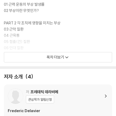
01 근력 운동의 부상 발생률
02 부상이란 무엇인가?
PART 2 각 조직에 영향을 미치는 부상
03 근막 질환
04 근육통
05 힘줄(건) 질환
06 인대 질환
07 관절 질환
목차 더보기
08 뼈 질환
09 신경계에 미치는 다양한 영향
저자 소개
4
PART 03 각 근육군에 영향을 미치는 여러 질환
10 어깨 질환
11 이두근 및 관절와순 질환
저
프레데릭 데라비에
12 삼두근 및 팔꿈치 질환
관심작가 알림신청
13 전완, 손목, 손의 병적 이상
14 대흉근 관련 병적 이상
Frederic Delavier