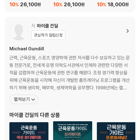
10
26,100
10
26,100
10
18,000
%
%
%
원
원
원
저
마이클 건딜
관심작가 알림신청
Michael Gundill
근력, 근육운동, 스포츠 영양학에 관한 저서를 다수 보유하고 있는 운
동 전문가로, 전세계 유명 의학도서관에서 인체와 관련한 다양한 서
적을 섭렵하며 근육운동에 관한 연구를 해왔다. 조정 경기력 향상을
위해 근육운동을 시작해 자신이 개발한 홈트레이닝 프로그램을 개선
하기 위해 생리학, 해부학, 생체역학을 공부했다. 1998년에는 캘리
포니아 Academy of Bodybuilding Fitness & Sports Awards
펼쳐보기
에서 ‘올해의 기사’ 상을 수상했으며, 〈Iron Man〉이나 〈Dirty Dietin
g〉 등의 잡지에 근육운동 및 피트니스 관련 글을 500회 이상 기고했
마이클 건딜
의 다른 상품
다. 또한