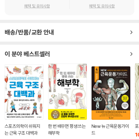
혜택 및 유의사항
혜택 및 유의사항
배송/반품/교환 안내
이 분야 베스트셀러
스포츠의학이 쉬워지
한 번 배우면 평생 쓰는
New 뉴 근육운동가이
포
는 근육 구조 대백과
해부학
드
1