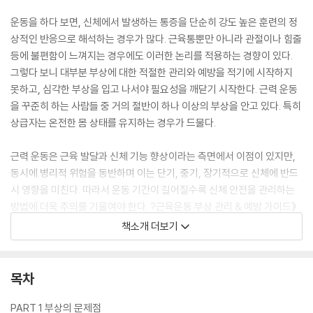
운동을 하다 보면, 신체에서 발생하는 통증을 단순히 강도 높은 훈련의 정
상적인 반응으로 해석하는 경우가 많다. 근육통뿐만 아니라 관절이나 힘줄
등에 불편함이 느껴지는 경우에도 이러한 논리를 적용하는 경향이 있다.
그렇다 보니 대부분 부상에 대한 적절한 관리와 예방을 적기에 시작하지
못하고, 심각한 부상을 입고 나서야 필요성을 깨닫기 시작한다. 근력 운동
을 꾸준히 하는 사람들 중 거의 절반이 하나 이상의 부상을 안고 있다. 특히
상급자는 온전한 몸 상태를 유지하는 경우가 드물다.
근력 운동은 근육 발달과 신체 기능 향상이라는 측면에서 이점이 있지만,
동시에 병리적 위험을 동반하며 이는 단기, 중기, 장기적으로 신체에 반드
시 영향을 미친다. 따라서 운동 기간이 길어질수록 신체 안전을 관리하는
방법에 더욱 주의를 기울여야 한다. ?근육운동 부상 관리 & 예방 가이드》
는 근력 운동에서 발생하는 부상의 발생 원인과 과정을 구체적으로 살펴보
책소개 더보기
고, 이것이 심각해지지 않도록 관리하고 회복하는 방법을 제시한다. 수많
은 부상 중 근력 운동 분야에서 흔히 발생하는 부상을 중점적으로 다루어
평소 근육 트레이닝을 꾸준히 하는 운동인들에게 많은 도움이 될 것이다.
목차
PART 1 부상의 문제점