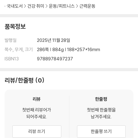
국내도서
건강 취미
운동/피트니스
근력운동
품목정보
발행일
2025년 11월 28일
쪽수, 무게, 크기
286쪽 | 884g | 188*257*16mm
ISBN13
9788978497237
리뷰/한줄평
0
리뷰
한줄평
첫번째 리뷰어가
첫번째 한줄평을
되어주세요.
남겨주세요.
리뷰 쓰기
한줄평 쓰기