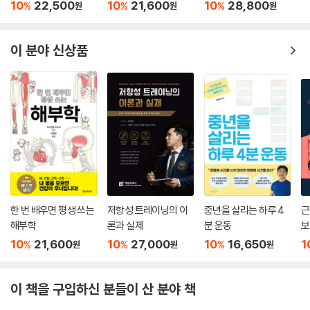
10
22,500
10
21,600
10
28,800
%
%
%
원
원
원
이 분야 신상품
한 번 배우면 평생 쓰는
저항성 트레이닝의 이
중년을 살리는 하루 4
근
해부학
론과 실제
분 운동
보
10
21,600
10
27,000
10
16,650
1
%
%
%
원
원
원
이 책을 구입하신 분들이 산 분야 책