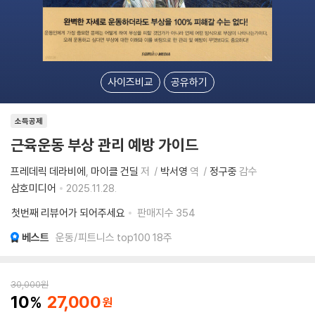
사이즈비교
공유하기
소득공제
근육운동 부상 관리 예방 가이드
프레데릭 데라비에
마이클 건딜
저
박서영
역
정구중
감수
삼호미디어
2025.11.28.
첫번째 리뷰어가 되어주세요
판매지수
354
베스트
운동/피트니스 top100 18주
30,000
원
10
27,000