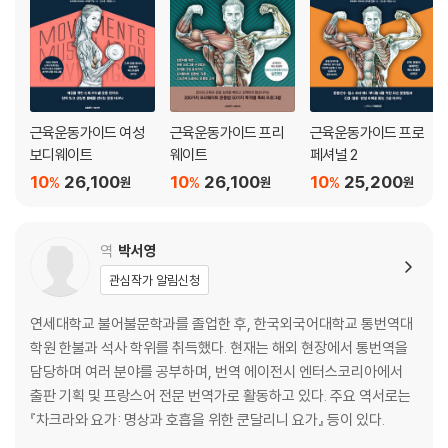
근육운동가이드 여성
근육운동가이드 프리
근육운동가이드 프로
보디웨이트
웨이트
페셔널 2
10
26,100
10
26,100
10
25,200
%
%
%
원
원
원
역
박서영
관심작가 알림신청
연세대학교 불어불문학과를 졸업한 후, 한국외국어대학교 통번역대
학원 한불과 석사 학위를 취득했다. 현재는 해외 현장에서 통번역을
담당하며 여러 분야를 공부하며, 번역 에이전시 엔터스코리아에서
출판 기획 및 프랑스어 전문 번역가로 활동하고 있다. 주요 역서로는
『차크라와 요가: 명상과 호흡을 위한 쿤달리니 요가』 등이 있다.