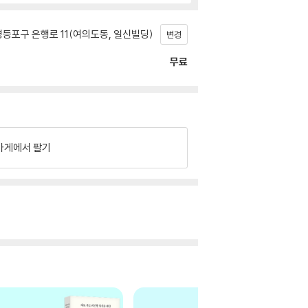
등포구 은행로 11(여의도동, 일신빌딩)
변경
무료
가게에서 팔기