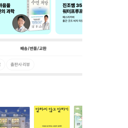
배송/반품/교환
로
출판사 리뷰