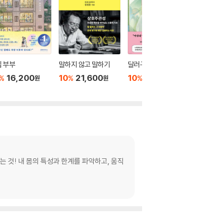
 부부
말하지 않고 말하기
달러구트 꿈 백화점 0
위버멘
16,200
10
21,600
10
16,020
10
1
%
%
%
%
원
원
원
는 것! 내 몸의 특성과 한계를 파악하고, 움직