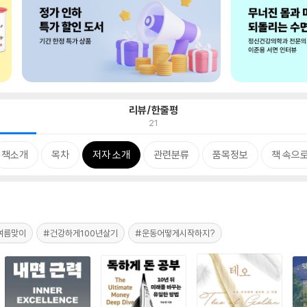
리뷰/한줄평
21
책소개
목차
저자 소개
관련분류
품목정보
책 속으
여름맞이
#건강하게100년살기
#운동어떻게시작하지?