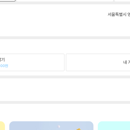
서울특별시 영
팔기
내 
800원