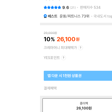
9.6
판매지수
534
21
베스트
운동/피트니스
73위
국내도서 top
29,000
원
10
26,100
크레마머니 최대혜택가
YES포인트
앱 다운 시 1천원 상품권
결제혜택
종이책
26,100
원