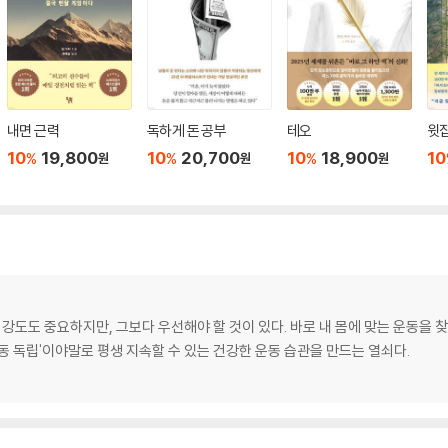
내면 근력
독하게 돈 공부
테오
윗집
10
19,800
10
20,700
10
18,900
10
%
%
%
원
원
원
강도도 중요하지만, 그보다 우선해야 할 것이 있다. 바로 내 몸에 맞는 운동을 찾
동 독립'이야말로 평생 지속할 수 있는 건강한 운동 습관을 만드는 열쇠다.