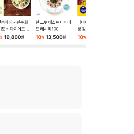
친콤마의 저탄수화
한 그릇 베스트 다이어
다이어트 도마의 맛보
나는 다
키토식 다이어트 4
트 레시피 100
장 칼로리컷 레시피
가 있다
식단
19,800
10
13,500
10
10,800
10
1
%
%
%
%
원
원
원