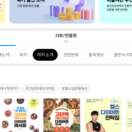
리뷰/한줄평
92
책소개
목차
저자 소개
관련분류
품목정보
출판사 리
게시작하지?
#건강하게다이어트
#헬스입문필독서