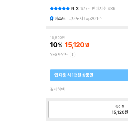
9.3
판매지수
486
92
베스트
국내도서 top20 1주
16,800
원
10
15,120
YES포인트
앱 다운 시 1천원 상품권
결제혜택
종이책
15,120