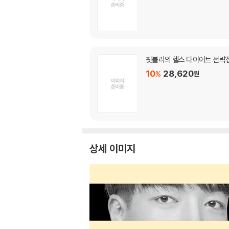
핏블리의 헬스 다이어트 전략집
10
28,620
%
원
상세 이미지