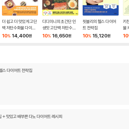
더 쉽고 더 맛있게 고단
디디미니의 초간단 인
핏블리의 헬스 다이어
키
백 저탄수화물 다이어
생맛 고단백 저탄수화
트 전략집
물 
트 레시피
물 다이어트 레시피
주 
10
14,400
10
16,650
10
15,120
10
%
%
%
원
원
원
 헬스 다이어트 전략집
 + 맛있고 배부른 다노 다이어트 레시피