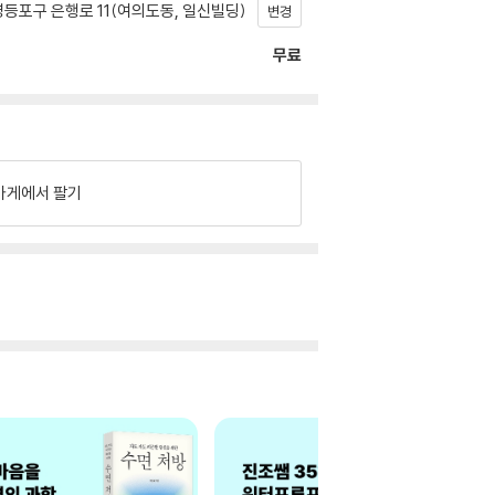
등포구 은행로 11(여의도동, 일신빌딩)
변경
무료
가게에서 팔기