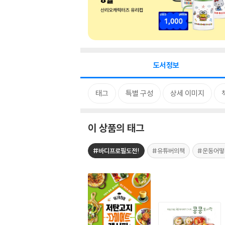
도서정보
태그
특별 구성
상세 이미지
이 상품의 태그
#바디프로필도전!
#유튜버의책
#운동어떻