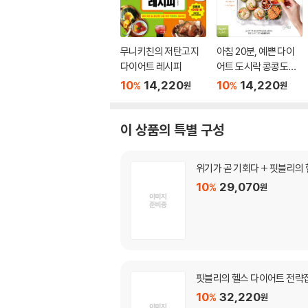
무니키친의 저탄고지
아침 20분, 예쁜 다이
다이어트 레시피
어트 도시락 콩콩도시
락
10
14,220
10
14,220
%
%
원
원
이 상품의 특별 구성
위기가 곧 기회다 + 핏블리의
10
29,070
%
원
핏블리의 헬스 다이어트 전략집
10
32,220
%
원