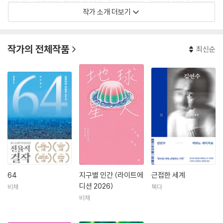
리튼 키』, 요코야마 히데오의 『64』, 『그림자밟기』, 미카미 엔의 [비블리아
작가 소개 더보기
고서당 사건수첩] 시리즈, 모리무라 세이치의 [증명] 시리즈를 비롯해 『인
사이트 밀』, 『절규성 살인사건』, 『46번째 밀실』 『도미노』, 『덧없는 양들의
축연』, 『거대 투자 은행』, 『소녀지옥』, 『침묵의 거리에서 1, 2』, 『말레이 철
작가의 전체작품
최신순
도의 비밀』, 『백년법 상,하』, 『골든애플』 등 다수가 있다.
64
지구별 인간 (라이트에
근접한 세계
디션 2026)
비채
북다
비채