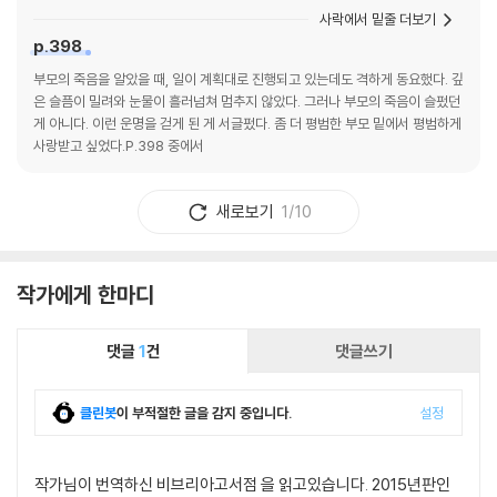
사락에서 밑줄 더보기
p.398
부모의 죽음을 알았을 때, 일이 계획대로 진행되고 있는데도 격하게 동요했다. 깊
은 슬픔이 밀려와 눈물이 흘러넘쳐 멈추지 않았다. 그러나 부모의 죽음이 슬펐던
게 아니다. 이런 운명을 걷게 된 게 서글펐다. 좀 더 평범한 부모 밑에서 평범하게
사랑받고 싶었다.P.398 중에서
새로보기
1/10
작가에게 한마디
댓글
1
건
댓글쓰기
클린봇
이 부적절한 글을 감지 중입니다.
설정
작가님이 번역하신 비브리아고서점 을 읽고있습니다. 2015년판인