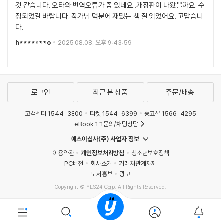
것 같습니다. 오타와 번역오류가 좀 있네요..개정판이 나왔을까요. 수
정되었길 바랍니다. 작가님 덕분에 재밌는 책 잘 읽었어요. 고맙습니
다.
h*******o
2025.08.08. 오후 9:43:59
로그인
최근 본 상품
주문/배송
고객센터 1544-3800
티켓 1544-6399
중고샵 1566-4295
eBook 1:1문의/채팅상담
예스이십사(주) 사업자 정보
이용약관
개인정보처리방침
청소년보호정책
PC버전
회사소개
거래처관계자께
도서홍보
광고
Copyright © YES24 Corp. All Rights Reserved.
MATOM2