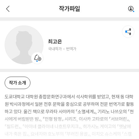
최고은
작가파일
국내작가
번역가
최고은
국내작가
번역가
작가 소개
도쿄대학교 대학원 총합문화연구과에서 석사학위를 받았고, 현재 동 대학
원 박사과정에서 일본 전후 문학을 중심으로 공부하며 전문 번역가로 활동
하고 있다. 옮긴 책으로 무라타 사야카의 『소멸세계』, 기리노 나쓰오의 『천
사에게 버림받은 밤』, 『인형 탐정』 시리즈, 이사카 고타로의 『서브머린』,
『칠드런』, 『아이네 클라이네 나흐트무지크』, 히가시노 게이고의 『옛날에
내가 죽은 집』, 요네자와 호노부의 『부러진 용골』, 미치오 슈스케의 『스켈