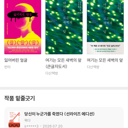
잃어버린 얼굴
여기는 모든 새벽의 앞
여기는 모든 새벽의 앞
(큰글자도서)
반타
다산책방
다산책방
작품 밑줄긋기
당신이 누군가를 죽였다 (선라이즈 에디션)
북다
s*****3
2026.07.20.