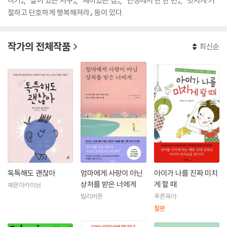
이기』, 『살아 있는 지구』, 『재미있는 집』, 『인생에서 단 한 번』, 『멋지게 거
절하고 단호하게 행복해져라』 등이 있다.
작가의 전체작품
최신순
독특해도 괜찮아
엄마에게 사랑이 아닌
아이가 나를 진짜 미치
상처를 받은 너에게
게 할 때
예문아카이브
빌리버튼
푸른육아
절판