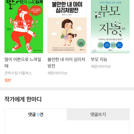
딸이 어른으로 느껴질
불안한 내 아이 심리처
부모 지능
때
방전
예문아카이브
문학수첩 리틀북스
예문아카이브
절판
작가에게 한마디
댓글
0
건
댓글쓰기