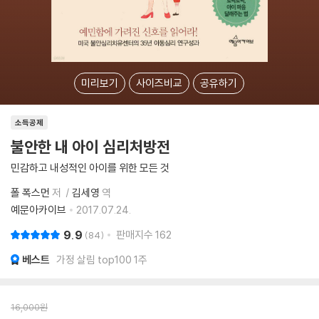
미리보기
사이즈비교
공유하기
소득공제
불안한 내 아이 심리처방전
민감하고 내성적인 아이를 위한 모든 것
폴 폭스먼
저
김세영
역
예문아카이브
2017.07.24.
9.9
판매지수
162
84
베스트
가정 살림 top100 1주
16,000
원