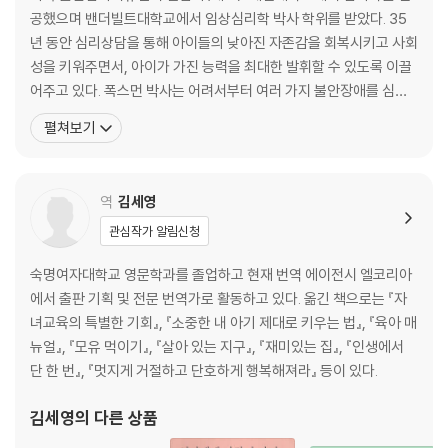
공했으며 밴더빌트대학교에서 임상심리학 박사 학위를 받았다. 35
제2부_아이에게 왜 불안이 생길까
년 동안 심리상담을 통해 아이들의 낮아진 자존감을 회복시키고 사회
성을 키워주면서, 아이가 가진 능력을 최대한 발휘할 수 있도록 이끌
제4장_아이의 발달 단계에 따른 불안
어주고 있다. 폭스먼 박사는 어려서부터 여러 가지 불안장애를 심하
탄탄한 유대가 마음의 면역력을 높입니다 l 어릴 적의 불안은 뇌의 발달에
게 앓았으며 성인이 되어서도 불안증으로 고통받았다. 자신처럼 고통
펼쳐보기
도 영향을 줍니다 l 아이의 발달 단계를 맞춰주세요 l 이렇게 아이의 불안을
받는 사람들을 돕기 위해 심리상담사의 길을 걸으며 ‘불안’을 치료하
줄여주세요
는 일에 매진했다. 또한 성인의 불안증이 대부분 어릴 때 시작된다는
점을 발견하고 불안이 병으로 발전하기 전인 아동기에 치유할 수
역
김세영
제5장_가정에서 시작되는 불안
부모의 불안이 아이에게 대물림됩니다 l 부모의 스트레스가 아이의 불안을
관심작가 알림신청
키웁니다 l 감정은 표현하게 하고 행동은 통제하세요 l 비판은 줄이고 자존
감은 키워주세요 l 훈육은 하되 두려움은 주지 마세요 l PLUS TIP · 아이를
숙명여자대학교 영문학과를 졸업하고 현재 번역 에이전시 엘코리아
훈육하는 현명한 방법 l 성과에 대한 지나친 기대가 아이를 힘들게 합니다 l
에서 출판 기획 및 전문 번역가로 활동하고 있다. 옮긴 책으로는 『자
솔직한 대화가 성에 대한 불안을 줄입니다 l 종교가 있으면 도움이 될까요?
녀교육의 특별한 기회』, 『소중한 내 아기 제대로 키우는 법』, 『육아 매
l 부모가 이혼하게 된다면 l PLUS TIP · 가정 내에서 아이의 불안을 막을
뉴얼』, 『모유 먹이기』, 『살아 있는 지구』, 『재미있는 집』, 『인생에서
수 있는 방법
단 한 번』, 『멋지게 거절하고 단호하게 행복해져라』 등이 있다.
김세영
의 다른 상품
제6장_사회와 환경에 따른 불안
우리 주위에는 위험한 환경이 많습니다 l 자연 재해를 겪으면 어떻게 하나