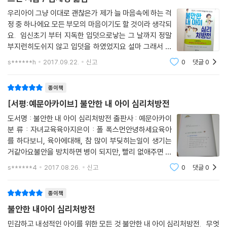
게 되는 ‘외상후스트레스장애’, 특정 행동이나 생각을 억제하지 못하는 ‘강
박장애’, 별다른 이유 없이 극심한 불안감에 휩싸이거나 발작을 일으키는
우리아이 그냥 이대로 괜찮은가 제가 늘 마음속에 하는 걱
정 중 하나에요.모든 부모의 마음이기도 할 것이라 생각되
‘공황장애’, 질병을 앓았거나 앓으면서 생기는 ‘건강에 대한 불안’ 등이 있
요. 임신초기 부터 지독한 입덧으로낳는 그 날까지 정말
다.
부지런히도쉬지 않고 입덧을 하였었지요 설마 그래서 일
까? 하는 생각도 엄청 많이 했었어요.우리 율이는 신생아
“불안한 엄마가 먼저 읽어야 할 책”_불안의 대물림
s******h
2017.09.22.
신고
0
댓글
0
때부터하루 종일 안고 있지 않으면 얼굴이 쟂빛으로 변하
아이가 불안의 징후들을 갖고 있다면 먼저 부모의 불안을 점검해봐야 한
면서호흡정지발작에 구토까지 하며 우는
다. 쉽게 드러나지 않아도 성인 중에 불안으로 고통받는 사람은 많다. 심지
종이책
어 엄마 자신이 아이와 떨어져서 생기는 분리불안을 겪는 경우도 있다.
[서평:예문아카이브] 불안한 내 아이 심리처방전
아이는 무엇이든 부모를 따라 배우기 때문에 부모의 불안한 모습도 그대로
도서명 : 불안한 내 아이 심리처방전 출판사 : 예문아카이
배운다. 엄마가 완벽주의적인 성격이 있다면 아이도 자신을 또래들과 비교
분 류 : 자녀교육육아지은이 : 폴 폭스먼안녕하세요육아
하고 좋지 않은 성과가 났을 때는 크게 실망한다. 또 엄마의 눈치를 자주 살
를 하다보니, 육아에대해, 참 많이 부딪히는일이 생기는
피고 인정받으려고 칭찬받을 만한 일을 찾는다. 반대로 칭찬받지 못하면
거같아요불안을 방치하면 병이 되지만, 빨리 없애주면 자
몹시 침울해진다. 심지어는 ‘완벽하게 못할 바에야 아무것도 하지 않는 편
존감과 사회성이 높아진다라는말에 관심이 가더라고요.
s******4
2017.08.26.
신고
0
댓글
0
이 낫다’는 생각에 빠져서 의욕을 상실하고 어려운 과제는 회피하고 미루
이책은 “불안이 사라지면 자존감과 사회성이 커진다”미
다가 ‘게으르다’는 평가를 받기도 한다. 또한 엄마가 비관적인 생각이나 걱
국 불안심리치유센터의 35년 연구성과라고
종이책
정하는 습관이 있다면 아이는 보고 자란대로 “세상은 안전하지 않아”, “안
좋은 일이 일어날 거야”, “긴장을 풀어서는 안 돼”, “사람들은 믿을 수 없
불안한 내아이 심리처방전
어”, “절대 충분하지 않아” 같은 부정적인 말들을 달고 산다.
민감하고 내성적인 아이를 위한 모든 것 불안한 내 아이 심리처방전. 무엇