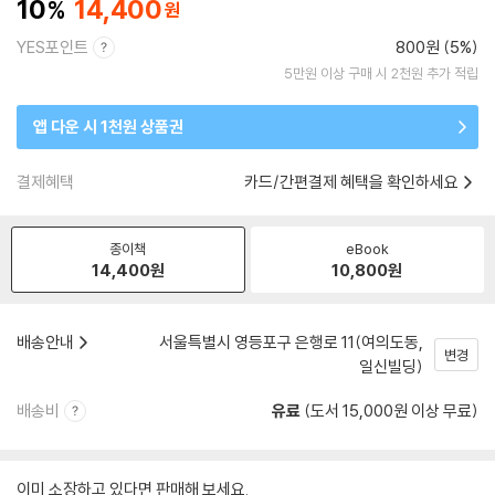
10
14,400
YES포인트
800원 (5%)
5만원 이상 구매 시 2천원 추가 적립
앱 다운 시 1천원 상품권
결제혜택
카드/간편결제 혜택을 확인하세요
종이책
eBook
14,400
원
10,800
원
배송안내
서울특별시 영등포구 은행로 11(여의도동,
변경
일신빌딩)
배송비
유료
(도서 15,000원 이상 무료)
이미 소장하고 있다면 판매해 보세요.