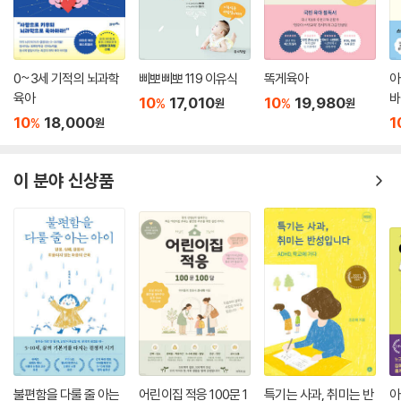
0~3세 기적의 뇌과학
삐뽀삐뽀 119 이유식
똑게육아
아
육아
바
10
17,010
10
19,980
%
%
원
원
10
18,000
1
%
원
이 분야 신상품
불편함을 다룰 줄 아는
어린이집 적응 100문 1
특기는 사과, 취미는 반
아