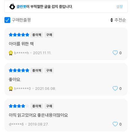
다. 아이의 첫 입학, 첫 여름 캠프, 첫 자전거 타기 등은 그와 관련된 부모의
클린봇
이 부적절한 글을 감지 중입니다.
설정
옛 감정을 일깨운다. 경우에 따라 슬픔, 분노, 죄책감, 좌절감 같은 감정과
연관되면서 부모가 어떤 일을 겪으며 불안해했던 기억이 비슷한 일을 겪는
구매한줄평
추천순
아이를 보면서 되살아나기도 한다.
폭스먼 박사의 연구에 따르면, 어른이 되어 불안장애를 갖게 된 사람들은
종이책
구매
대부분 어릴 때 학교를 두려워하고, 예민하고, 내성적이고, 사회적인 불안
아이를 위한 책
이 심하고, 사람들 앞에서 말하는 것을 꺼리는 등 일찌감치 그런 조짐을 보
b*****h
2021.11.11.
0
였다. 수많은 아이들을 치료해온 결과, “초기에 적절한 개입이 이뤄지면 불
안감이 쉽게 해소되고 별다른 문제없이 행복하고 성공적인 삶을 살게 된
다”고 한다. 또 불안은 대개 어릴 때부터 시작되지만 “언제라도, 어른이 되
종이책
구매
어서도 극복할 수 있다”는 점을 강조한다.
좋아요.
h******0
2021.06.08.
0
종이책
구매
아직 읽고있어요 좋은내용이많아요
d*****6
2019.08.27.
0