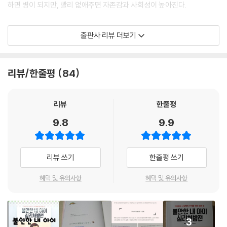
「제3장: 불안해하는 아이들의 성격」 중에서
하면 병이 되지만, 빨리 없애주면 자존감과 사회성이 높아진다.
부모가 불안감이 있다면 큰 문제입니다. 아이들은 주로 모방을 통해 배웁
“성격이 아니라 불안이 문제다”_민감하고 내성적인 아이
출판사 리뷰 더보기
니다. 그래서 불안해하는 부모의 행동과 습관들은 본보기처럼 작용해 아이
걸핏하면 배가 아프다는 아이, 자기 수저가 없으면 밥을 못 먹는 아이, 자동
의 불안감을 초래할 가능성이 큽니다. --- pp.110-111「제5장: 가정에서
차만 타면 오줌이 마렵다는 아이, 옷 입힐 때마다 전쟁인 아이 등 늘 민감하
시작되는 불안」 중에서
고 까다롭게 구는 아이가 있다. 또 친구들과 잘 어울리지 못하는 아이, 자기
리뷰/한줄평
84
걸 빼앗기고도 말 못하고 속상해서 우는 아이, 부탁을 거절하지 못하고 난
에린은 강박장애였습니다. 강박장애에서 가장 흥미로우면서도 어려운 부
처해하는 아이 등 지나치게 수줍음이 많거나 내성적인 아이도 있다.
분은, 환자가 강박적인 행동을 그만두려고 하면 할수록 불안감이 더욱 높
부모들은 대개 이런 부분을 기질이나 성격 때문이라고 치부하면서 “아직
리뷰
한줄평
아진다는 것이죠. 강박장애의 주요 증상들은 불안감을 누르기 위해 습관적
어려서 그래, 크면 괜찮아지겠지”라는 말로 스스로를 위로한다. 그러나 폭
9.8
9.9
으로 하던 행동이나 강박적인 사고에 몰두하게 되면서 나오는 것들인 경우
스먼 박사는 이런 아이들 모두 “내면에 ‘불안’을 키우고 있을 가능성이 크
가 많습니다. 에린에게 단순히 네 번씩 하던 버릇을 그만두라고 말하는 것
다”고 말한다. 불안은 생물학적인 ‘민감성’과 가정환경이나 어린 시절의 경
만으로는 아무 효과가 없죠. 그런 말은 오히려 아이의 강박적인 행동을 부
험으로 형성되는 특정 ‘성격’을 가진 아이에게 과도한 ‘스트레스’가 가해졌
리뷰 쓰기
한줄평 쓰기
추길 뿐입니다. 따라서 이런 장애를 치료할 때는 강박적인 행동을 줄이라
을 때 생겨나기 때문이다.
고 말하기 전에, 불안감에 대해 알려주고 불안을 관리할 수 있는 기술들을
혜택 및 유의사항
혜택 및 유의사항
가르쳐야 합니다.
“불안을 키우는 성격이 따로 있다?”_착하고 성실한 아이
--- pp.261-262「제11장: 불안의 종류별 치료 사례」 중에서
평소에 아무런 문제가 없어 보이는 아이라도 ‘불안 특성’을 갖고 있는지 살
펴야 한다. 어릴 적 불안장애를 앓고 있으면서도 겉으로는 평범한 척 살아
3
야 했던 《불안한 내 아이 심리처방전》의 저자는 “아이가 성실하고 책임감