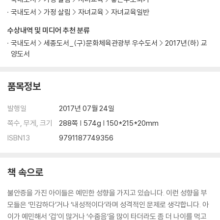
제3부_아이의 불안, 어떻게 없애줄까
국내도서
가정 살림
자녀교육
자녀교육일반
제9장_불안해하는 아이들을 위한 심리 치료
수상내역 및 미디어 추천 분류
심리 치료는 어떨 때 받아야 할까요? l 전문가는 어떻게 선택해야 할까요?
국내도서
세종도서_(구)문화체육관광부 우수도서
2017년(하) 교
l 불안을 어떤 방식으로 진단하나요? l 실제로 어떻게 치료하나요? l 심리
양도서
치료는 효과적인가요? l 심리 치료에는 필요한 단계가 있습니다 l PLUS TI
P · 튼튼한 마음을 만드는 건강한 식생활
품목정보
제10장_불안을 치료하는 물리적인 방법
처음에는 소아과 의사와 상담하세요 l 어떤 약을 사용하나요? l 약물 치료
발행일
2017년 07월 24일
에는 장단점이 있어요 l 약 대신에 사용하는 방법들도 있습니다
쪽수, 무게, 크기
288쪽 | 574g | 150*215*20mm
ISBN13
9791187749356
제11장_불안의 종류별 치료 사례
사회적인 불안이라면 자존감을 높여주세요 l 전반적인 불안에는 ‘걱정 시
간’을 만들어주세요 l 강박장애는 긴장을 푸는 게 중요합니다 l 사회적인 불
책 속으로
안에는 ‘그룹 치료’가 좋습니다 l 공황장애와 분리불안이 함께 있어요 l 아
이가 분리불안으로 구토공포증까지 생겼어요 l 범불안장애가 건강에 관한
불안증을 가진 아이들은 예민한 성향을 가지고 있습니다. 이런 성향을 부
불안까지 키운 경우 l 생각 습관을 바꾸면 의외로 빨리 나을 수 있습니다 l
모들은 ‘민감하다’거나 ‘내성적이다’라며 성격적인 문제로 생각합니다. 아
불안장애가 오래되면 치료과정도 오래 걸립니다
이가 예민해서 ‘겁’이 많거나 ‘수줍음’을 많이 타더라도 좀 더 나이를 먹고