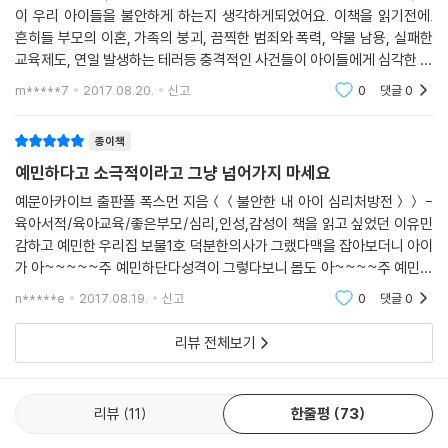
이 우리 아이들을 불안하게 하는지 생각하게되었어요. 이책을 읽기전에.
“생각의 습관을 고치면 불안은 사라진다”_자존감 높이기 연습
흔히들 부모의 이혼, 가족의 붕괴, 끔찍한 범죄와 폭력, 약물 남용, 실패한
불안은 두려움과 관계가 깊지만 다르다. 두려움은 명백한 위험이나 실질적
교육제도, 연일 발생하는 테러등 충격적인 사건들이 아이들에게 심각한 영
인 위협이 있을 때 나타나는 반응인 반면 불안은 위험이나 위협이 인지될
향을 미치고 불안을 불러일으킨다고 하지요. 하지만, 육아하면서
m*****7
2017.08.20.
신고
0
댓글
0
때 나타나는 반응이다. 다시 말해 불안은 ‘위험이 있을지도 모른다’는 가능
성을 미리 걱정하는 생각 습관이다. 특히 ‘불안 특성’을 가진 아이들은 과도
종이책
하고 불합리하고 비현실적인 걱정에 휩싸이기 쉽다. 이런 아이들에게는 긍
예민하다고 소극적이라고 그냥 넘어가지 마세요
정적인 생각을 갖도록 유도하면 불안을 줄일 수 있다.
평소에 부모가 걱정하는 모습은 보이지 말고, 아이에게 긍정적인 메시지를
예문아카이브 출판폴 폭스먼 지음＜＜불안한 내 아이 심리처방전＞＞ -
육아서적/육아교육/좋은부모/심리,인성,감성이 책을 읽고 싶었던 이유민
주려고 노력하자. 부정적인 사고를 하던 아이가 긍정적 사고를 하게 되면
감하고 예민한 우리집 보물1호 덕분한의사가 그랬다맥을 잡아보더니 아이
자존감이 높아진다. 폭스먼 박사는 “자기 생각이나 감정을 적극적으로 표
가 아~~~~~주 예민하단다성격이 그렇다보니 몸도 아~~~~주 예민하
현하게 하는 것도 자존감을 높여주는 방법”이라고 말한다. 아이에 대한 비
게 돌아갈 수 밖에 없다고또 어떤책에서는 그러더라분명 가족력이 있다고
판은 줄이고 성과뿐 아니라 과정에 대한 칭찬을 해주자. 자존감은 한 사람
n*****e
2017.08.19.
신고
0
댓글
0
누구 닮아 그러냐고 하지 말고
으로서의 가치를 인정받을 때도 생긴다는 점을 잊지 말자. 자존감이 높아
리뷰 전체보기
진 아이는 쉽게 불안을 느끼지 않으며, 다른 사람에 대한 두려움도 적어서
사회성도 함께 커진다.
리뷰
11
한줄평
73
“어른이 되면 불안도 커진다”_초기 치료의 중요성
부모는 아이가 커가는 모습을 보며 어릴 때 자신이 겪었던 일들을 떠올린