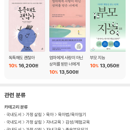
요? l 위험한 사람도 있다고 알려주세요 l 어른들의 부도덕이 사회에 대한
불신을 키웁니다 l 소비주의를 조장하는 사회도 문제입니다 l 비만도 불안
의 원인이 됩니다 l 전쟁과 테러는 어른도 불안하게 합니다 l PLUS TIP ·
전쟁과 테러를 걱정하는 아이를 도와주는 방법
제7장_학교에서의 불안
학교가 어떻게 아이를 불안하게 할까요? l 우리 아이와 학습 방식이 맞지
않아요 l 아이의 ‘다중 지능’을 살펴야 합니다 l ‘감성 지능’이 좋은 아이는 불
독특해도 괜찮아
엄마에게 사랑이 아닌
부모 지능
안이 적습니다 l 성공하는 사람들은 ‘통합 성격’이 강합니다 l 아이가 학교
상처를 받은 너에게
10
16,200
10
13,050
%
%
원
원
에서 ‘사회적 스트레스’를 받아요 l 학교에서 따돌림과 괴롭힘이 심해요 l
10
13,500
%
원
어려서부터 대학에 가야 한다는 부담이 심해요 l 이렇게 학교에서의 스트
레스를 줄여주세요
관련 분류
제8장_각종 미디어에 영향을 받는 불안
TV와 영화가 불안을 일으킨다고요? l 불안을 키우는 음악도 있습니다 l 아
카테고리 분류
이들은 게임을 통해 폭력을 배웁니다 l 통제되지 않는 인터넷은 위험합니
국내도서
가정 살림
육아
육아법/육아일기
다 l PLUS TIP · 미디어의 영향을 줄이는 방법
국내도서
가정 살림
자녀교육
감성/체험교육
국내도서
가정 살림
자녀교육
좋은부모되기