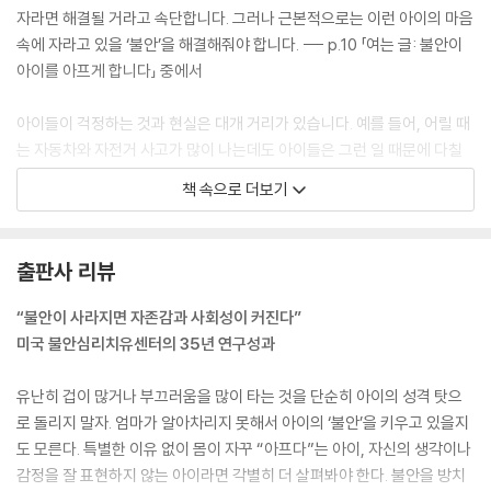
자라면 해결될 거라고 속단합니다. 그러나 근본적으로는 이런 아이의 마음
닫는 글_불안을 극복한 아이의 밝은 미래
속에 자라고 있을 ‘불안’을 해결해줘야 합니다. --- p.10 「여는 글: 불안이
아이를 아프게 합니다」 중에서
별책부록 - 토닥토닥, 아이 마음 달래주는 법
아이들이 걱정하는 것과 현실은 대개 거리가 있습니다. 예를 들어, 어릴 때
는 자동차와 자전거 사고가 많이 나는데도 아이들은 그런 일 때문에 다칠
걱정은 거의 하지 않지요. 이것이 바로 불안의 본질입니다. 즉 일어날 가능
책 속으로 더보기
성이 희박한 일에 불합리하게 치중합니다. --- pp.41-42「제2장: 아이들
의 불안장애」 중에서
출판사 리뷰
불안해하는 성향을 가진 아이들은 보통 책임감이 강하고, 믿음직스러우
며, 의욕도 강합니다. 이런 아이들은 대부분 성실하고 좋은 성적을 내기 위
“불안이 사라지면 자존감과 사회성이 커진다”
해 노력하는 착한 학생들이죠. 또 주변 어른들과 친구들을 기쁘게 하고, 그
미국 불안심리치유센터의 35년 연구성과
들로부터 인정을 받음으로써 안심하려는 욕구를 자주 드러냅니다. 이렇듯
쉽게 불안해하는 아이는 대체로 바르게 행동합니다. 그런데 낯선 사람들
유난히 겁이 많거나 부끄러움을 많이 타는 것을 단순히 아이의 성격 탓으
틈에서는 겁을 먹고 말을 잘 하지 않지요 이런 유형의 아이들은 또 완벽주
로 돌리지 말자. 엄마가 알아차리지 못해서 아이의 ‘불안’을 키우고 있을지
의적인 성향을 가진 경우가 많습니다. 모든 것을 잘하고 싶어 하고, 실수를
도 모른다. 특별한 이유 없이 몸이 자꾸 “아프다”는 아이, 자신의 생각이나
하거나 결과가 만족스럽지 않으면 유난히 실망하거나 좌절하죠. --- p.68
감정을 잘 표현하지 않는 아이라면 각별히 더 살펴봐야 한다. 불안을 방치