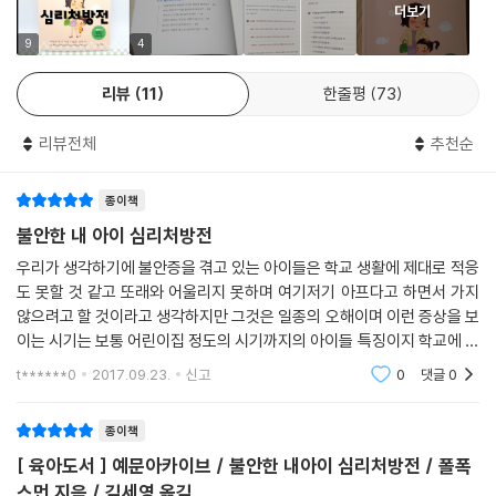
더보기
이 강하고 무엇이든 완벽하게 하려고 한다면 그 심리적 동기가 불안 때문
인지 알아보라”고 권한다. 이런 아이들은 완벽하지 못하면 쉽게 실망하고
9
4
이로 인해 자존감이 낮아지기도 하며, 남들에게 받는 비판을 견디기 힘들
리뷰
11
한줄평
73
어하고, 인정받고 싶다는 욕구가 강해서 거절을 두려워한다. 또 다른 ‘불안
특성’으로는 남을 지나치게 의식하고 자기 주장을 못하거나 자신을 희생하
리뷰전체
추천순
면서도 다른 사람의 기분을 맞춰주려는 성향, 좀처럼 긴장을 풀지 못하거
나 지나친 통제 욕구의 표현, 자신이 ‘꼭 해야 한다’고 생각하는 것들이 많
종이책
거나 ‘모 아니면 도’라는 식으로 생각하는 경향 등이 있다.
불안한 내 아이 심리처방전
“불안이 아이를 아프게 한다”_불안의 영향과 종류
우리가 생각하기에 불안증을 겪고 있는 아이들은 학교 생활에 제대로 적응
아이가 가진 불안은 지적·정서적·사회적인 발달은 물론 신체 건강에도 영
도 못할 것 같고 또래와 어울리지 못하며 여기저기 아프다고 하면서 가지
향을 준다. 학습장애가 있거나 문제 행동을 자주 보이는 아이들은 대개 불
않으려고 할 것이라고 생각하지만 그것은 일종의 오해이며 이런 증상을 보
안에 시달리는 경우가 많다. 또한 불안은 근육 긴장감과 통증, 소화장애, 수
이는 시기는 보통 어린이집 정도의 시기까지의 아이들 특징이지 학교에 다
면장애, 면역 체계 이상 등 건강상 여러 문제도 일으킨다.
니는 애들 증상은 다르더군요. 진짜 아이러니하게도 어린
t******0
2017.09.23.
신고
0
댓글
0
이 책은 불안의 종류에 따라 아이가 어떤 증상을 보이는지, 어떻게 치유할
수 있는지 안내하고 있다. 불안에는 과도한 애착으로 인한 ‘분리불안’, 걱정
종이책
이 너무 많은 ‘과잉불안’, 낯선 상황과 사람을 피하려는 ‘회피성불안’, 비현
[ 육아도서 ] 예문아카이브 / 불안한 내아이 심리처방전 / 폴폭
실적이거나 과도한 두려움을 느끼는 ‘공포불안’, 충격적인 사건을 겪고 얻
스먼 지음 / 김세영 옮김