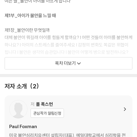
준다. 따라서 불안의 종류에 따라 어떤 방법들로 치유하는 것이 효과적인
여는 글_불안이 아이를 아프게 합니다
지 실제 사례를 통해 알려주고 있다. 또한 별책부록 ‘토닥토닥, 아이 마음
달래주는 법’에서는 엄마가 직접 아이의 불안을 줄여주는 방법도 가르쳐준
제1부_아이가 불안을 느낄 때
다.
제1장_불안이란 무엇일까
대체 불안이 뭐길래 아이를 힘들게 할까요? l 어떤 것들이 아이를 불안하게
하나요? l 아이의 스트레스를 줄여주세요 l 감정의 변화도 똑같은 위협이
됩니다 l 불안은 생각의 습관입니다 l 불안이 어떻게 병으로 발전하나요?
목차 더보기
제2장_아이들의 불안장애
이런 것은 정상적인 두려움입니다 l 아이들의 불안장애는 어떤 것이 있나
요? l 불안은 우울증도 불러옵니다 l 불안과 비슷한 다른 장애도 있습니다 l
저자 소개
2
나이에 따라 불안도 바뀝니다
제3장_불안해하는 아이들의 성격
저
폴 폭스먼
불안감을 키우는 성격이 따로 있나요? l 불안한 아이들은 이런 생각에 빠져
관심작가 알림신청
있어요 l 불안 특성이 아이의 장점이 될 수도 있습니다 l 아이가 불안해하는
걸 어떻게 알아보나요? l 아이를 바꾸려하지 말고 도와주세요 l PLUS TIP
Paul Foxman
· 아이들의 불안 특성을 줄여주는 방법
미국 불안심리치유센터 설립자(대표). 예일대학교에서 심리학을 전