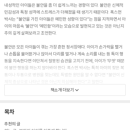
내성적인 아이들은 불안을 좀 더 쉽게 느끼는 경향이 있다. 불안은 신체적
민감성과 특정 성격에 스트레스가 더해졌을 때 생기기 때문이다. 폭스먼
박사는 “불안을 가진 아이들은 예민한 성향이 있다”는 점을 지적하면서 아
이의 마음속 ‘불안’이 ‘예민함’이라는 모습으로 발현되고 있는 것은 아닌지
주의 깊게 살펴보라고 조언한다.
불안은 모든 아이들이 겪는 가장 흔한 정서장애다. 아이가 손가락을 빨거
나 손톱을 물어뜯거나 앉아서 다리를 떨거나 계속 소리를 내는 등 특이 행
동을 지속한다면 야단쳐서 잘못된 습관을 고치기 전에, 아이가 ‘무엇’ 때문
에 불안 행동을 하는지 알아봐야 한다. 폭스먼 박사는 특히 아이의 잦은 복
통이나 두통으로 병원을 찾는데도 특별한 원인을 알 수 없다면 “불안이 신
체적 증상으로 나타난 것은 아닌지 의심해야 한다”고 말한다.
책소개 더보기
이 책은 예민함을 비롯해 두려움, 수줍음, 우울, 걱정, 욕심, 완벽주의, 고
립, 긴장 등 불안심리와 관련된 모든 정보를 담았으며 불안 때문에 낮아진
아이의 자존감과 사회성을 회복할 수 있도록 도와준다. 아이에 대한 세심
목차
한 배려와 친절한 상담을 그대로 옮겨놓은 이 책에서 저자는 불안이 ‘왜’ 생
겨나며 단순히 정서적인 문제를 넘어서 ‘어떻게’ 병으로 발전하는지 보여
추천의 글