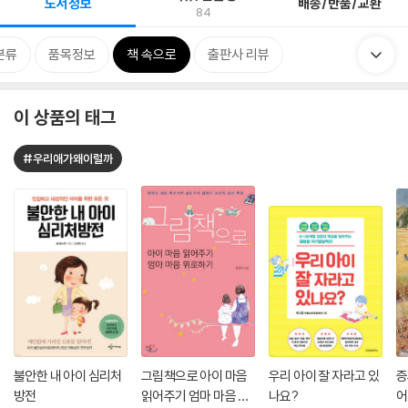
도서정보
배송/반품/교환
84
분류
품목정보
책 속으로
출판사 리뷰
이 상품의 태그
#우리애가왜이럴까
불안한 내 아이 심리처
그림책으로 아이 마음
우리 아이 잘 자라고 있
증
방전
읽어주기 엄마 마음 위
나요?
어