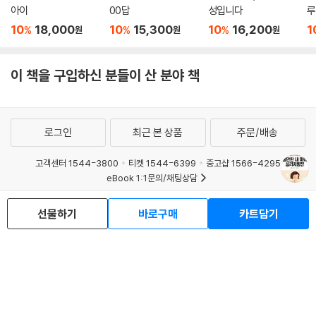
아이
00답
성입니다
루
10
18,000
10
15,300
10
16,200
1
%
%
%
원
원
원
이 책을 구입하신 분들이 산 분야 책
로그인
최근 본 상품
주문/배송
고객센터 1544-3800
티켓 1544-6399
중고샵 1566-4295
eBook 1:1문의/채팅상담
예스이십사(주) 사업자 정보
선물하기
바로구매
카트담기
이용약관
개인정보처리방침
청소년보호정책
PC버전
회사소개
거래처관계자께
도서홍보
광고
Copyright © YES24 Corp. All Rights Reserved.
MATOM16