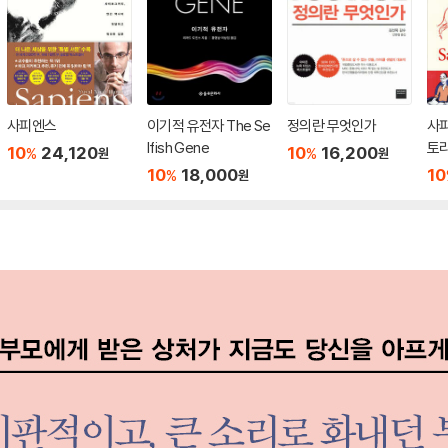
사피엔스
이기적 유전자 The Se
정의란 무엇인가
사피
lfish Gene
토리 
10
24,120
10
16,200
%
%
원
원
10
18,000
10
%
원