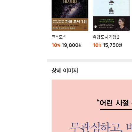
코스모스
유럽 도시 기행 2
10
19,800
10
15,750
%
%
원
원
상세 이미지