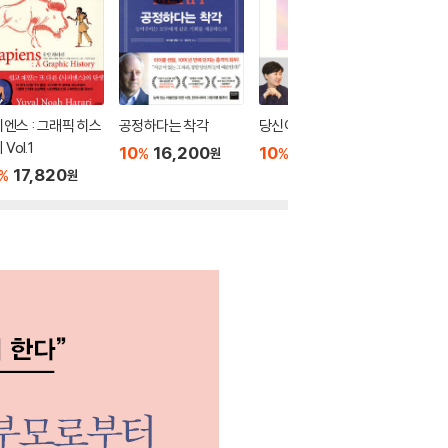
엔스 : 그래픽 히스
공정하다는 착각
당신이 옳다
거꾸로 
Vol.1
10
16,200
10
16,650
10
1
%
%
%
원
원
17,820
%
원