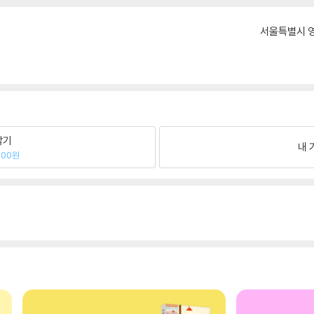
서울특별시 영
팔기
내 
300원