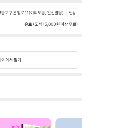
등포구 은행로 11(여의도동, 일신빌딩)
변경
유료
(도서 15,000원 이상 무료)
가게에서 팔기