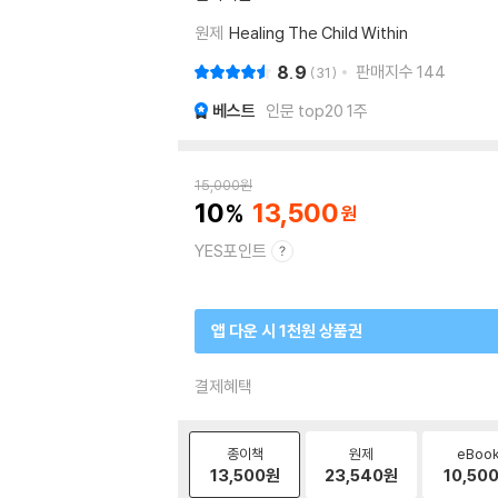
원제
Healing The Child Within
8.9
판매지수
144
31
베스트
인문 top20 1주
15,000
원
10
13,500
YES포인트
앱 다운 시 1천원 상품권
결제혜택
종이책
원제
eBoo
13,500
원
23,540
원
10,50