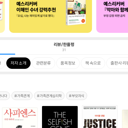
리뷰/한줄평
31
차
저자 소개
관련분류
품목정보
책 속으로
출판사 리
만나다
#가족관계
#가족관계심리학
#부모자식