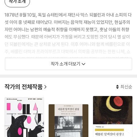
작가 소개
1878년 8월 10일, 독일 슈테틴에서 재단사 막스 되블린과 아내 소피의 다
섯 아이 중 넷째로 태어났다. 아버지는 음악적 재능이 있었지만, 현실주의
자인 어머니는 남편의 예술적 취향을 이해하지 못했고, 훗날 아들의 취향
에도 무심했다. 때문에 아버지가 가정을 버리고 도망친 것이 당시 열 살이
던 되블린에게는 큰 상처로 남게 된다. 이후 어머니와 함께 베를린으로 이
주, 베를린 대학과 프라이부르크 대학에서 의학을 공부하는 한편 니체, 쇼
펜하우어 등 독일 철학에 심취하였다. 1915년 첫 장편소설 『왕룬의 도약
작가 소개 더보기
세 번』을 발표, 이 작품으로 이듬해 폰타네 상과 바이에른 예술 아카데미의
문학상을 수상했다. 이후 『바첵, 증기 터빈과 싸우다』(1918), 『발렌슈타
인』(1920) 등을 발표, 독일 표현주의 문학을 대표하는 작가로 자리매김하
작가의 전체작품
최신순
였다. 1930년대 초 독일이 나치 정권 하에 들게 되자 파리로 망명하였고 1
936년 프랑스 시민권을 획득하였다.
이 시기에도 집필 활동을 계속하였으며 1940년에는 미국으로 이주 MGM
영화사의 각본작가로 일하기도 하였다. 1945년 프랑스 군정부의 문화고
문 자격으로 독일로 귀국한 되블린은 1946년부터 1951년까지 문학잡지
『황금...문』을 발간했다. 하지만 변화된 정치적 분위기를 견디지 못하고 19