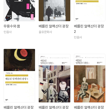
53년 다시 파리로 이주했다. 이처럼 조국과 유리되었던 말년의 삶과 바이
마르 공화국 시절 좌파 문인의 대변인이었던 경력으로 인해 2차 대전 이후
에는 다소 잊혀졌으나 자기 시대를 예리하게 분석하고 언어와 문체의 실험
을 통해 동시대 소설을 경신했던 그의 작품들은 여전히 독일 근대문학의
가장 중요한 작품들로 평가 받고 있다. 특히 영화에 견줄 만한 몽타주 기법,
무용수와 몸
베를린 알렉산더 광장
베를린 알렉산더 광장
연상법, 일상어로 이루어진 대화, 의식의 흐름 등 소설 기법의 일대 혁신을
2
민음사
을유문화사
이룬 〈베를린 알렉산더 광장〉은 대도시를 현대의 바빌론으로 묘사한 표현
민음사
주의 시대의 서사시로 평가 받는다. 1957년 6월 26일 에멘딩겐에서 사망,
우세라의 마을 묘지에 묻혔다.
베를린 알렉산더 광장
베를린 알렉산더 광장
베를린 알렉산더 광장