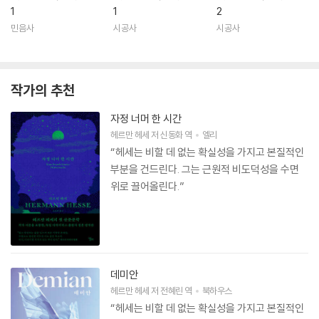
1
1
2
민음사
시공사
시공사
작가의 추천
자정 너머 한 시간
헤르만 헤세
저
신동화
역
엘리
“헤세는 비할 데 없는 확실성을 가지고 본질적인
부분을 건드린다. 그는 근원적 비도덕성을 수면
위로 끌어올린다.”
데미안
헤르만 헤세
저
전혜린
역
북하우스
“헤세는 비할 데 없는 확실성을 가지고 본질적인