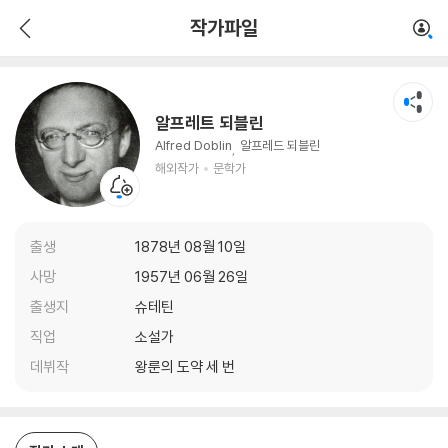
알프레트 되블린
작가파일
해외작가
문학가
알프레트 되블린
Alfred Doblin
알프레드 되블린
해외작가
문학가
출생
1878년 08월 10일
사망
1957년 06월 26일
출생지
슈테틴
직업
소설가
데뷔작
왕룬의 도약 세 번