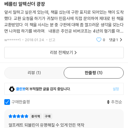
베를린 알렉산더 광장
앞서 말하고 싶은게 있는데, 책을 샀는데 구판 표지로 되어있는 책이 도착
했다. 교환 요청을 하기가 귀찮아 민음사에 직접 문의하여 제대로 된 책을
교환받았다. 이 책을 사시는 분 중 구판에 대해 좀 껄끄러운 생각을 갖는다
면 나처럼 하기를 바라며. 내용은 주인공 비버코프는 4년의 형기를 마치
고 감옥에서 나오면서 바르게 살기로 결심한다. 그는 베를린 알렉산더 광
w******1
2018.01.24.
신고
0
댓글
1
장에서 신문
리뷰 전체보기
리뷰
1
한줄평
1
클린봇
이 부적절한 글을 감지 중입니다.
설정
구매한줄평
추천순
종이책
구매
알프레트 되블린이 유명해질 수 있게 만든 역작