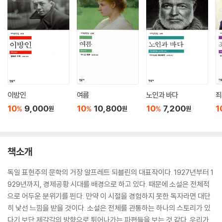
이방인
여름
노인과 바다
죄
10
9,000
10
10,800
10
7,200
1
%
%
%
원
원
원
책소개
독일 표현주의 문학의 거장 알프레트 되블린의 대표작이다. 1927년부터 1
929년까지, 경제공황 시대를 배경으로 하고 있다. 때문에 소설은 전체적
으로 어두운 분위기를 띈다. 만약 이 시절을 경험하지 못한 독자라면 대단
히 낯선 느낌을 받을 것이다. 소설은 전체를 관통하는 하나의 스토리가 있
다기 보단 제각각의 방향으로 튀어나가는 파편들을 보는 것 같다. 우리가