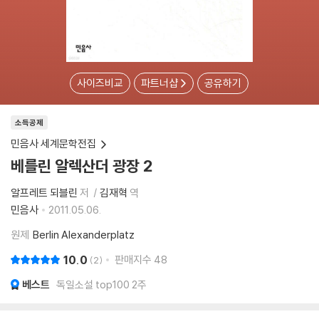
사이즈비교
파트너샵
공유하기
소득공제
민음사 세계문학전집
베를린 알렉산더 광장 2
알프레트 되블린
저
김재혁
역
민음사
2011.05.06.
원제
Berlin Alexanderplatz
10.0
판매지수
48
2
베스트
독일소설 top100 2주