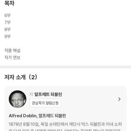
목차
6부
7부
8부
9부
작품 해설
작가 연보
저자 소개
2
저
알프레트 되블린
관심작가 알림신청
Alfred Doblin, 알프레드 되블린
1878년 8월 10일, 독일 슈테틴에서 재단사 막스 되블린과 아내 소피