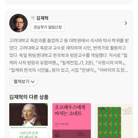
역
김재혁
관심작가 알림신청
고려대학교 독문과를 졸업하고 동 대학원에서 석사와 박사 학위를 받
았다. 고려대학교 독문과 교수로 재직하며 시인, 번역가로 활동하고
있다. 독일 튀빙겐대학교 한국학과 방문교수를 역임했다. 저서로 『릴
케의 시적 방랑과 유럽여행』, 『릴케전집』(1, 2권), 『서정시의 미학』,
『릴케와 한국의 시인들』 등이 있고, 시집 『딴생각』, 『아버지의 도장』,
『내 사는 아름다운 동굴에 달이 진다』 등을 지었다. 역서로 릴케의
펼쳐보기
『기도시집』, 『두이노의 비가』, 하이네의 『노래의 책』, 횔덜린의 『히페
리온』, 그라스의 『넙치』, 노발리스의 『푸른 꽃』, 되블린의 『베를린 알
김재혁
의 다른 상품
렉산더 광장』, 슐링크