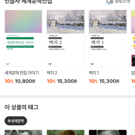
민음사 세계문학전집
알림신청
세계문학전집 이야기
백치 2
백치 1
압
10
10,800
10
15,300
10
15,300
1
%
%
%
원
원
원
이 상품의 태그
#세계문학