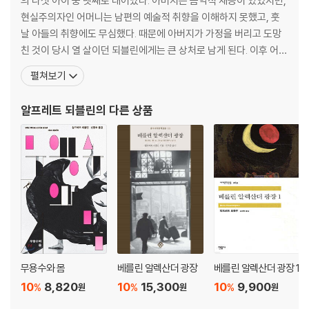
의 다섯 아이 중 넷째로 태어났다. 아버지는 음악적 재능이 있었지만,
현실주의자인 어머니는 남편의 예술적 취향을 이해하지 못했고, 훗
날 아들의 취향에도 무심했다. 때문에 아버지가 가정을 버리고 도망
친 것이 당시 열 살이던 되블린에게는 큰 상처로 남게 된다. 이후 어머
니와 함께 베를린으로 이주, 베를린 대학과 프라이부르크 대학에서
펼쳐보기
의학을 공부하는 한편 니체, 쇼펜하우어 등 독일 철학에 심취하였다.
1915년 첫 장편소설 『왕룬의 도약 세 번』을 발표, 이 작품으로 이듬해
알프레트 되블린
의 다른 상품
폰타네 상과 바이에른 예술 아카데미의 문
무용수와 몸
베를린 알렉산더 광장
베를린 알렉산더 광장 1
10
8,820
10
15,300
10
9,900
%
%
%
원
원
원