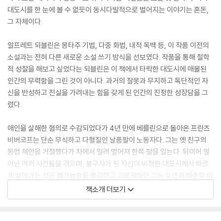
대도시를 한 눈에 볼 수 없듯이 동시다발적으로 벌어지는 이야기는 혼돈,
그 자체이다.
알프레트 되블린은 몽타주 기법, 다중 화법, 내적 독백 등, 이 작품 이전의
소설과는 전혀 다른 새로운 소설 쓰기 방식을 선보였다. 작품을 통해 철학
적 성찰을 해보고 싶었다는 되블린은 이 책에서 타락한 대도시에 매몰된
인간의 무력함을 그린 것이 아니다. 과거의 잘못과 무지하고 독단적인 자
신을 반성하고 진실을 가려내는 힘을 갖게 된 인간의 진정한 성장담을 그
렸다.
애인을 살해한 혐의로 수감되었다가 4년 만에 베를린으로 돌아온 프란츠
비버코프는 단순 무식하고 다혈질인 날품팔이 노동자다. 그는 옛 친구의
동업 제안을 거절했다가 차에서 밀려 떨어져 한쪽 팔을 잃는다. 뒤이어 일
어난 여러 사건들을 겪으며, 불구자가 된 자신이 비정한 대도시에서 바르
게 살아가는 것은 불가능함을 통감하고 괴로워하던 그는 우연히 매춘부 미
체를 만나 그녀의 기둥서방 노릇을 하게 된다. 하지만 미체의 사랑에 기대
책소개 더보기
바르게 살려고 마음먹은 것도 잠시, 프란츠는 또 다시 도시의 검은 그림자
에 빨려 들어가고 마는데…….