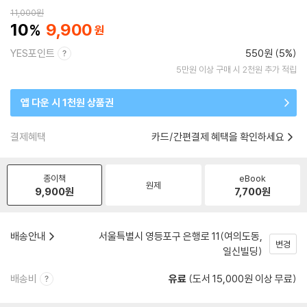
11,000
원
10
9,900
YES포인트
550원 (5%)
5만원 이상 구매 시 2천원 추가 적립
앱 다운 시 1천원 상품권
결제혜택
카드/간편결제 혜택을 확인하세요
종이책
eBook
원제
9,900
원
7,700
원
배송안내
서울특별시 영등포구 은행로 11(여의도동,
변경
일신빌딩)
배송비
유료
(도서 15,000원 이상 무료)