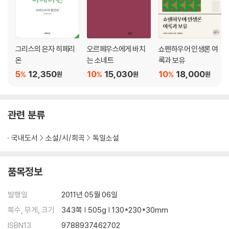
그리스의 은자 히페리
오르페우스에게 바치
쇼펜하우어 인생론 여
온
는 소네트
록과 보유
5
12,350
10
15,030
10
18,000
%
%
%
원
원
원
관련 분류
국내도서
소설/시/희곡
독일소설
품목정보
발행일
2011년 05월 06일
쪽수, 무게, 크기
343쪽 | 505g | 130*230*30mm
ISBN13
9788937462702