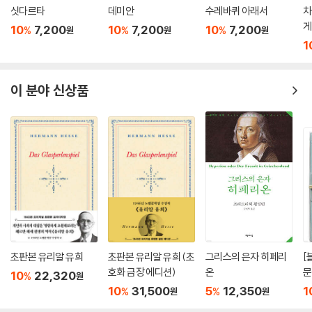
싯다르타
데미안
수레바퀴 아래서
차
게
10
7,200
10
7,200
10
7,200
%
%
%
원
원
원
1
이 분야 신상품
초판본 유리알 유희
초판본 유리알 유희 (초
그리스의 은자 히페리
[
호화 금장 에디션)
온
문
10
22,320
%
원
폭
10
31,500
5
12,350
1
%
%
원
원
깊