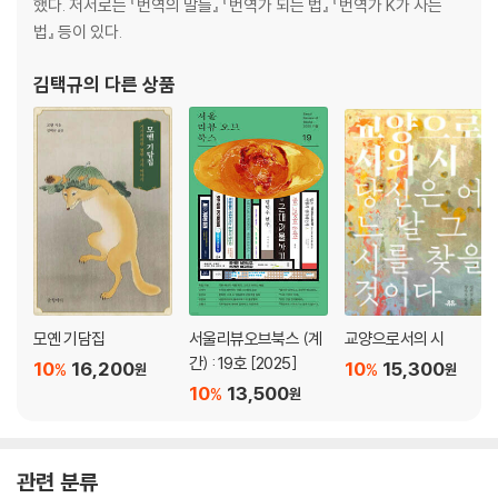
했다. 저서로는 『번역의 말들』 『번역가 되는 법』 『번역가 K가 사는
법』 등이 있다.
김택규
의 다른 상품
모옌 기담집
서울리뷰오브북스 (계
교양으로서의 시
간) : 19호 [2025]
10
16,200
10
15,300
%
%
원
원
10
13,500
%
원
관련 분류