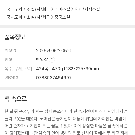
국내도서
소설/시/희곡
테마소설
연애/사랑소설
국내도서
소설/시/희곡
중국소설
품목정보
발행일
2026년 06월 05일
판형
반양장
쪽수, 무게, 크기
424쪽 | 470g | 132*225*30mm
ISBN13
9788937464997
책 속으로
한 달 뒤 폭풍우가 치는 밤에 룽쯔라이가 탄 증기선이 아직 대서양에서 흔
들리고 있을 때였다. 노마님은 증기선이 태풍에 휘말려 가라앉는 바람에
어린 손자가 고기밥이 되는 꿈을 꾸었다. 이에 상심한 마님은 꿈속에서 숨
이 끊어졌는데 그만 꿈속의 일이 생시의 일로 변하여 꿈에서 못 깨고 저세