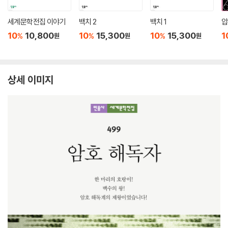
세계문학전집 이야기
백치 2
백치 1
압
10
10,800
10
15,300
10
15,300
1
%
%
%
원
원
원
상세 이미지