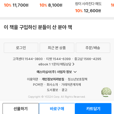
않겠습니까?”
랑이 사라진다 해도
10
11,700
10
8,100
1
%
%
원
원
--- p.319
10
12,600
마이자는 중국 현대 문학에서 대중적 베스트셀러 작가이면서도 동시에 문
%
원
학적 성취를 인정받은 보기 드문 위치를 차지하는 작가로서 흥미로운 소재
한 마리의 호랑이!
를 통해 현대 중국 사회의 이면을 탐색해 중국 문학의 새로운 가능성을 개
이 책을 구입하신 분들이 산 분야 책
백수의 왕!
척했다는 평가를 받는다. 암호를 해독하는 이야기이면서 동시에 인간이라
암호 해독계의 제왕이었습니다!
는 존재 자체를 해독하려는 소설, 『암호 해독자』는 오늘날 세계 독자들이
--- p.321
중국 문학에 기대하는 가장 강렬한 대답 중 하나다.
로그인
최근 본 상품
주문/배송
그 시절 룽진전의 까맣던 머리칼이 조금씩 바래는 것을 내 눈으로 보았습
니다. 몸도 조금씩 쪼그라들더군요. 마치 그래야 블랙코드의 미궁을 비집
고객센터 1544-3800
티켓 1544-6399
중고샵 1566-4295
고 들어가기 더 편한 것처럼 말이죠. 이 정도면 룽진전이 블랙코드 때문에
eBook 1:1문의/채팅상담
치른 대가가 얼마나 컸을지 상상이 갈 겁니다. 블랙코드를 씹어 삼키려고
예스이십사(주) 사업자 정보
자기 영혼까지 씹어 삼켜야 했습니다.
이용약관
개인정보처리방침
청소년보호정책
--- p.323
PC버전
회사소개
거래처관계자께
도서홍보
광고
사실 암호 제작은 정신병자에 가까워지는 일입니다. 정신병자에 가까워질
Copyright © YES24 Corp. All Rights Reserved.
수록 천재에 가까워지지요. 그 반대도 마찬가지입니다. 역시 천재에 가까
MATOM6
워질수록 정신병자에 가까워지지요. 천재와 정신병자는 구조적으로 상응
선물하기
바로구매
카트담기
합니다. 정말 놀라운 일이죠. 그래서 나는 지금껏 정신병자를 무시한 적이