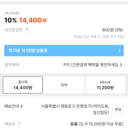
16,000
원
10
14,400
YES포인트
800원 (5%)
5만원 이상 구매 시 2천원 추가 적립
앱 다운 시 1천원 상품권
결제혜택
카드/간편결제 혜택을 확인하세요
종이책
eBook
원제
14,400
원
11,200
원
배송안내
서울특별시 영등포구 은행로 11(여의도동,
변경
일신빌딩)
배송비
유료
(도서 15,000원 이상 무료)