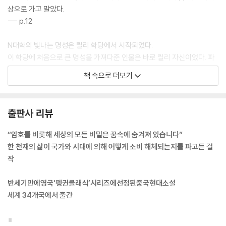
상으로 가고 말았다.
--- p.12
N대학의 빛나는 명성은 릴리 학당에서 시작되었다.
이 학당에 처음으로 큰 명성을 가져다준 인물은 바로 릴리 자신이었다. 파
격적으로 여성의 입학을 허가해 세상을 깜짝 놀라게 했다. 처음 몇 년간 학
책 속으로 더보기
당은 세상 사람들에게 요지경 같은 인상을 주었다.
--- p.15
출판사 리뷰
사람들은 그를 손댈 필요 없는 주판으로 생각해 즐기고 가끔은 실제로 이
용하기도 했다. 이런 일은 특이한 재능과 가치를 더 도드라지게 했으며, 심
“암호를 비롯해 세상의 모든 비밀은 꿈속에 숨겨져 있습니다”
지어 사람들은 이름 대신 ‘주판’이라고 불렀다. 머리가 유난히 크다는 이유
한 천재의 삶이 국가와 시대에 의해 어떻게 소비 해체되는지를 파고든 걸
로 ‘대두(大頭) 주판’이라고 부르는 사람도 있었다. 사실 계산 능력은 어떤
작
주판보다 뛰어났다. 마치 룽씨 가문이 대대로 장사를 하며 갈고닦아 온 능
력을 양질전화(量質轉化)를 통해 전부 머릿속에 담은 듯했다.
반세기만에영국‘펭귄클래식’시리즈에선정된중국현대소설
--- pp.17-18
세계 34개국에서 출간
말할 필요도 없이 온몸이 갈기갈기 찢어지는 듯한 출산이었다. 기진맥진한
∎