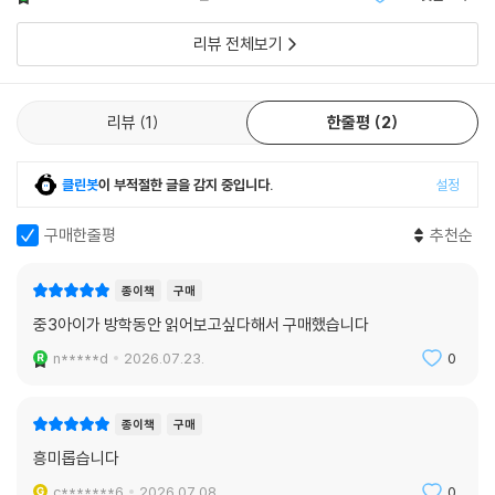
따라가면서 동시에 한 인간의 내면과 시대의 비극을 읽게 된다. 보르헤스
시간 만으로 17
룽진전은 옆에 앉은 다소 오만한 태도의 남자가 자기 일생과 잔혹하면서도
의 지적 미궁과 존 르카레의 첩보 서사, 그리고 동아시아 특유의 운명론적
리뷰 전체보기
신비로운 암호 해독 업무를 연결시킬 줄은 꿈에도 몰랐다.
상상력이 만난 수작이다.
--- p.187
∎
리뷰
1
한줄평
2
물론 가장 강력한 반격은 의심할 여지 없이 일 년 뒤 룽진전이 퍼플코드를
대중성과작품성을동시에획득한중국현대문단의거장
푸는 쾌거를 이룬 것이었다.
여러작품의영상화, 이른바 ‘마이자표 첩보 소설’이라는 브랜드의 확립
겨우 일 년 만이었다!
클린봇
이 부적절한 글을 감지 중입니다.
설정
퍼플코드를 풀었다!
마이자는 1964년 중국 저장성의 농촌에서 태어났다. 성적이 뛰어났으나
--- p.218
구매한줄평
추천순
반혁명분자의 극빈 가정 출신이라는 이유로 진학에 제약을 받아 군사 학교
무선통신과에 입학했고 17년 동안 군인으로 복무했다. 정보 기관에서 근
예를 하나 들어 보죠. 암호를 산에 비유한다면 암호 해독은 그 산의 비밀을
종이책
구매
무한 이 시기의 경험은 훗날 『암호 해독자』 세계관의 토대가 되었다.
찾는 것이겠죠. 보통 사람은 우선 산을 오를 길을 찾은 다음 그 길을 올라가
중3아이가 방학동안 읽어보고싶다해서 구매했습니다
비밀을 탐색합니다. 하지만 그는 그렇게 하지 않았습니다. 그 옆의 다른 산
“이십팔 년 전 어느 평범하기 그지없는 날에 나는 전혀 평범하지 않은 곳에
n*****d
2026.07.23.
0
에 올라간 뒤 탐조등을 비추면서 망원경으로 세밀하게 비밀을 관찰했죠.
들어갔습니다. 비밀스러운 군대였습니다. 나는 그곳에서 운 좋게 특수한
그는 이토록 희한하고 신비한 인물이었습니다.
군인들을 알게 되었습니다. 엘리트 중의 엘리트로서 빼어난 지혜의 소유자
--- p.223
들이었습니다. 그들은 보기 드문 재능과 식견으로 명예와 이익을 얻을 수
종이책
구매
있었습니다. 하지만 특수한 직업에 종사하는 까닭에 줄곧 세속의 햇빛이
흥미롭습니다
내가 보기에는 세상에 암호만큼 역사에 반하고 역사를 떼어 놓는 일은 없
전혀 닿지 않는 구석에서 생활해야만 했습니다. 그들의 이야기, 그들의 감
c*******6
2026.07.08.
0