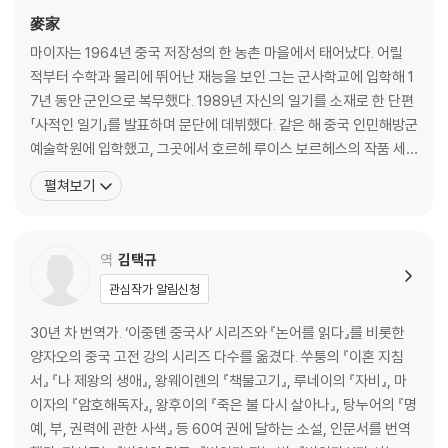
麥家
마이자는 1964년 중국 저장성의 한 농촌 마을에서 태어났다. 어릴
적부터 수학과 물리에 뛰어난 재능을 보인 그는 군사학교에 입학해 1
7년 동안 군인으로 복무했다. 1989년 자신의 일기를 소재로 한 단편
「사적인 일기」를 발표하며 문단에 데뷔했다. 같은 해 중국 인민해방군
예술학원에 입학했고, 그곳에서 호르헤 루이스 보르헤스의 작품 세
계에 깊은 영향을 받아 미로 같은 플롯과 현실과 비현실이 교차하는
펼쳐보기
서사 기법을 발전시켰다. 1994년에 단편집 『퍼플코드와 블랙코드』
를 출간했으며 이는 이후 발표될 장편 『암호 해독자』의 서사적 토대
가 되었다. 1997년 전역 후 마이자는 청두 T
역
김택규
관심작가 알림신청
30년 차 번역가. ‘이중톈 중국사’ 시리즈와 『논어를 읽다』를 비롯한
양자오의 중국 고전 강의 시리즈 다수를 옮겼다. 쑤퉁의 『이혼 지침
서』 『나 제왕의 생애』, 왕웨이롄의 『책물고기』, 루네이의 『자비』, 마
이자의 『암호해독자』, 왕후이의 『죽은 불 다시 살아나』, 탕누어의 『명
예, 부, 권력에 관한 사색』 등 60여 권에 달하는 소설, 인문서를 번역