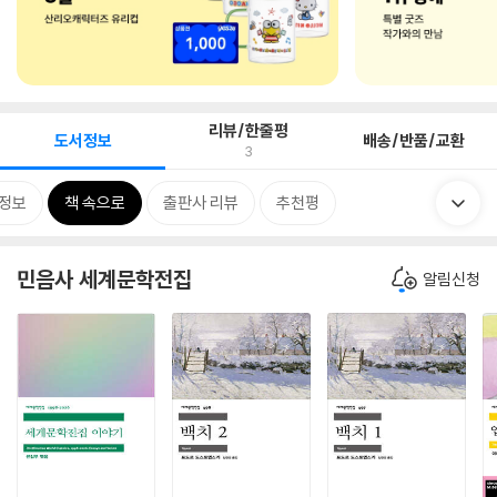
리뷰/한줄평
도서정보
배송/반품/교환
3
정보
책 속으로
출판사 리뷰
추천평
민음사 세계문학전집
알림신청