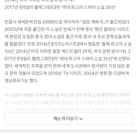
2017년 《데일리 텔레그래프》의 ‘역대 최고의 스파이 소설 20선’
민음사 세계문학전집 499번으로 마이자의 『암호 해독자』가 출간되었다.
2002년에 처음 출간된 이 소설은 반세기 만에 영국 ‘펭귄 클래식’ 시리즈
에 편입된 유일한 중국 현대 소설로 출간 이후 중국 내 주요 문학상을 8개
를 휩쓸었다. 또한 2014년 《이코노미스트》에서 발표한 ‘올해 최고의 소설
10선’, 2014년 미국 아마존 종합 베스트셀러 20위, 외국 문학 분야 1위, 2
017년 《데일리 텔레그래프》의 ‘역대 최고의 스파이 소설 20선’에 선정되
었다. 세계적인 주목을 받아 현재 세계 도서관에서 장서량이 가장 많은 중
국 문학 작품이 되었으며 2016년 TV 시리즈, 2024년 영화 등 다양하게
영상화되기도 했다.
이 소설은 비범한 수학적 재능을 지닌 한 고아 천재 소년 룽진전의 이야기
다. 아이의 뛰어난 두뇌를 일찍이 알아본 먼 친척에게 입양된 그는 대학에
서 그 능력을 인정받고 국가를 위해 암호 해독가로 발탁된다. 소설은 제2차
세계 대전과 전쟁 후 혼란스러운 중국 사회를 배경으로 하고 있다. 마이자
책소개 더보기
의 첫 장편 소설이자, 가장 널리 알려진 작품이다. 또한 그의 작품들 중 처
음 영어로 번역된 소설로서 그의 대표작으로 꼽힌다. 이 책은 2017년 한국