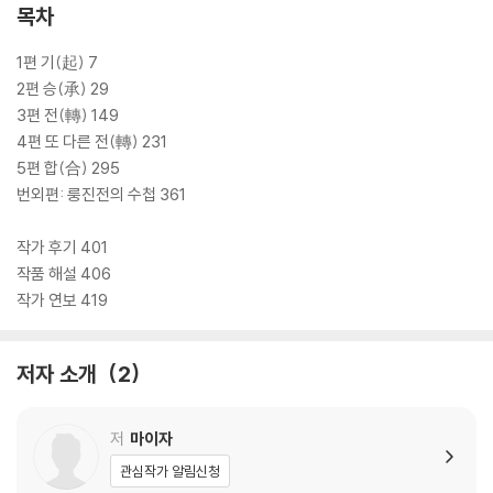
어판이 출간된 적이 있다. 이번 민음사 세계문학전집 499 『암호 해독자』
목차
는 이전 한국어판에서 삭제되었던 ‘룽진전의 수첩’을 복원하고 번역과 문
장을 전면적으로 다듬어 새롭게 선보인다.
1편 기(起) 7
2편 승(承) 29
3편 전(轉) 149
4편 또 다른 전(轉) 231
5편 합(合) 295
번외편: 룽진전의 수첩 361
작가 후기 401
작품 해설 406
작가 연보 419
저자 소개
2
저
마이자
관심작가 알림신청