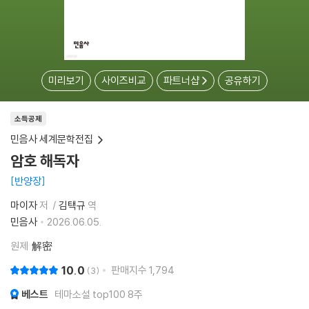
미리보기
사이즈비교
파트너샵
공유하기
소득공제
민음사 세계문학전집
암호 해독자
반양장
마이자
저
김택규
역
민음사
2026.06.05.
원제
解密
10.0
판매지수
1,794
3
베스트
테마소설 top100 8주