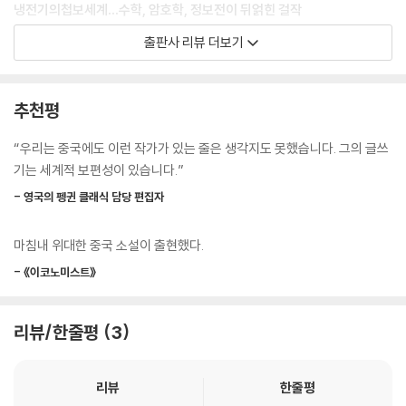
신음 소리가 이틀 밤낮이나 계속되고 끈적끈적한 피비린내가 병원의 좁은
냉전기의첩보세계…수학, 암호학, 정보전이 뒤얽힌 걸작
복도를 넘어 큰길까지 풍겼다. 의사는 당시 가장 선진적인 방법과 가장 낙
천재로태어난다는것은축복인가, 저주인가
출판사 리뷰 더보기
후한 방법을 총동원했지만 아기의 새까만 머리통은 여전히 나올 듯 말 듯
했다.
보르헤스의지적인미로, 존 르카레의 스파이 서사,
--- p.21
그리고 동양의 운명론적 상상력이 만난 천재적인 소설
추천평
전해 오는 이야기에 따르면 대두귀는 열두 살에 말썽을 피우기 시작해 스
1873년, 유명한 대소금상 룽씨 가문의 7대 자손 룽쯔라이가 배를 타고 서
“우리는 중국에도 이런 작가가 있는 줄은 생각지도 못했습니다. 그의 글쓰
무 살에 죽을 때까지 거의 십 년간 최소한 열 건 넘게 살인을 저질렀고 데리
양 유학길에 오른다. 가문을 지켜 온 노마님의 수명을 연장해 줄 해몽술을
기는 세계적 보편성이 있습니다.”
고 논 여자도 100명을 헤아렸다고 한다. 이로 인해 집안에서 지불한 돈이
배우기 위해서다. 7년이 지나고 ‘릴리’로 이름을 개명해 돌아온 룽쯔라이
산을 이루고 길을 다 덮을 정도였다.
- 영국의 펭귄 클래식 담당 편집자
는 돌아가신 노 마님이 남긴 은덩어리를 팔아 릴리 학당을 세운다. 이후 릴
인류사에 길이 남을 공적을 세운 천재 여성이 뜻밖에 이런 천하에 못된 자
리 학당(N대학의 전신)을 빛낸 릴리의 조카딸이자 천재 여성 룽유잉이 아
식을 낳았으니 실로 알다가도 모를 일이다.
마침내 위대한 중국 소설이 출현했다.
이를 낳다 죽은 지 21년이 지난 룽씨 가문에 다시 제어미를 죽이며 아기가
--- p.24
태어난다. 아기는 룽유잉의 손자로 엄마, 아빠도 없이 대두충이라 불리며
- 《이코노미스트》
집안의 다락방에서 잡초처럼 자란다. 대두충을 돌봐 주던 양 선생이 죽고
“대디…….”
나서 아이의 비범한 수학적 재능을 알아본 작은 릴리는 ‘룽진전’이라는 이
양 선생이 듣기에 그것은 그의 모국어로 아빠를 부르는 소리였다. 번쩍 눈
리뷰/한줄평
3
름을 지어 주고 직접 아이를 돌본다.
을 뜨니 대두충이 옆에 서서 눈물을 글썽이며 고사리손으로 그의 옷깃을
잡아당기고 있었다. 대두충이 처음으로 입을 열어 다른 사람을 부른 순간
월반하여 이른 나이에 N대학 수학과에 입학한 진전은 수학과 천재 교수로
리뷰
한줄평
이었다. 그는 양 선생을 친아빠로 삼았다. 지금 친아빠는 죽고 없으므로 그
이름난 린 시스의 눈에 든다. 그는 룽진전이 보통 천재가 아님을 알아보고