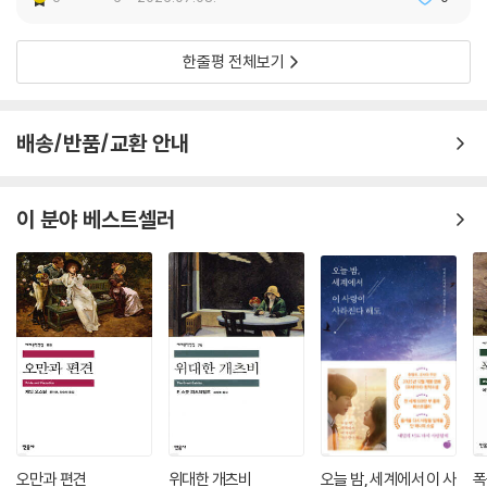
습니다. 역사가 뒤에 오는 자에게 부담과 장애가 되다니 얼마나 잔혹하고
정, 그들의 운명은 우리의 영원한 비밀입니다.”
무정한 일입니까. 그래서 암호업계는 흔히 과학계에서 가장 많은 천재가
희생되는 곳입니다!
한줄평 전체보기
현재 마이자(麦家)의 작품은 전 세계에 34개 언어로 번역되어 있으며 중
--- p.227
국 현지를 넘어 해외에서 폭넓은 영향력을 발휘하고 있어 중국 현대 문단
에서 가장 영향력 있는 작가로 손꼽힌다. 하지만 그 또한 작가로 데뷔하는
천재 룽진전은 바로 이런 사람이었습니다. 수많은 책을 읽었고 학문이 깊
배송/반품/교환 안내
게 쉽지 않았다. 그의 첫 장편 소설 『암호 해독자』는 정치적으로 민감한 소
었으며 기상천외한 아이디어를 쏟아 냈지만 실생활에서는 무지하고 어리
재를 다뤘다는 이유로 11년에 걸쳐 17번이나 출간을 거절당했다. 한 용기
바리했습니다. 그 때문에 또 소심하고 미련하고 황당하기까지 했습니다.
있는 편집자 덕에 기적처럼 나온 소설은 그에게 대단한 부와 명성을 가져
--- p.240
이 분야 베스트셀러
다주었다.
룽 선생은 어떤 비밀을 가족에게 수십 년, 아니 한평생을 숨겨야 한다는 것
마이자의 여러 작품들은 영화와 드라마로 각색되었고 중국 내에서 이른바
은 불공평하다고 말했다. 하지만 그러지 않을 경우에 국가가 존립하지 못
‘마이자표 첩보 소설’이라는 브랜드를 형성하고 있다. 대표적인 첩보전 3
한다면, 적어도 그럴 위험이 있다면 불공평해도 받아들일 수밖에 없다고
부작은 『암호 해독자』(2002), 『암산』(2003), 『풍성』(2007)이다. 『암
했다. 룽 선생의 이 말을 듣고 나도 모르게 아버지에 대한 존경심이 커졌다.
산』은 2008년 중국에서 가장 권위 있는 문학상인 마오둔 문학상을 수상
--- p.315
해 문단에서도 높은 평가를 받았고 『풍성』(2007)은 한국 영화 「유령」(20
23)으로 각색되기도 했다. 이후 향토 및 인간성 탐색으로 방향을 튼 『인생
“생각해 보세요. 수학 천재가 어려서부터 꿈의 세계에 정통하고 중국과 서
이라는 바다』(2019) 등은 판매량 1000만 부 이상을 달성했다. 특히 『인생
양의 지식을 섭렵했으며 또 새롭게 뇌의 비밀까지 연구하고 있었습니다.
이라는 바다』는 2023년 말 누적 판매량 400만 부로 중국 문학 도서 시장
그야말로 하늘이 내린 암호 해독의 인재인데 어떻게 내 마음이 흔들리지
오만과 편견
위대한 개츠비
오늘 밤, 세계에서 이 사
폭
에서 신기록을 세웠다.