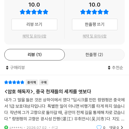
는 울었고, 울면서 다른 아빠를 만들어 냈다.
10.0
10.0
함께 뇌 과학을 연구하길 권하는데 시스가 연결해 준 스탠퍼드대 입학을
--- pp.37-38
앞두고 운명의 장난처럼 죽을 고비를 맞닥뜨린 룽진전은 겨우 목숨을 부지
한 뒤에 신비하고 은밀한 701 특수기관에 암호 해독자로 발탁된다.
이튿날 아침에도 대두충을 침대 앞에 불러 붓과 종이를 달라고 하여 더 자
리뷰 쓰기
한줄평 쓰기
세하게 바람을 적었다.
그는 적국의 최고 암호 ‘퍼플코드’와 ‘블랙코드’를 해독하기 위해 가족과 연
혜택 및 유의사항
혜택 및 유의사항
여든아홉 해가 며칠인지 계산해 그 날짜만큼 배꽃을 함께 묻어다오.
을 끊고, 이름을 지우고, 세상의 음지 속에 사라진다. 그는 이제 살아 있으
--- p.53
면서도 이름 없는 존재다. 룽진전에 의하면 세상 대부분의 비밀은 꿈속에
숨겨져 있으며 그가 암호를 푸는 과정은 영혼을 산산조각 낸 뒤 다시 빚어
리뷰
1
한줄평
2
감히 말하는데 나는 수많은 학생을 가르쳤지만 그 애만큼 자질이 뛰어나고
내는 과정과도 같다. 이렇게 천재와 또 다른 적국의 천재 사이의 숨 막히는
배우기를 좋아하는 학생은 없었어. 기억력, 상상력, 이해력, 그리고 계산,
대결이 펼쳐진다. 그는 과연 암호를 해독하고 국가의 영웅이 될 수 있을까?
구매리뷰
추천순
종합, 판단 등 모든 면에서 능력이 상상을 초월했어. 내가 보기에 그 애는
중학교를 다닐 필요가 전혀 없었어. 곧장 고등학교에 갈 수 있었지.
시간이 흘러 1990년 봄, 아버지를 통해 룽진전에 관한 전설을 듣게 된
종이책
구매
--- p.81-82
‘나’는 그 누구도 궤적을 예측할 수 없었던 한 천재의 기이한 운명을 추적하
<암호 해독자>, 중국 천재들의 세계를 엿보다
기 시작한다.
“불완전한 생각 하나가 완벽한 점수보다 더 옳다.” 알고 보면 그가 고집한
내가 그 말을 들은 것은 상하이에서 였다.“딥시크를 만든 량원펑은 중국에
서 1급 보호대상자입니다. 특별한 일이 아니면 비행기를 타게 하지 않습니
교수법은 학생들이 머리를 쓰고 상상력과 창조력을 계발하게 했어요.
이 작품은 스파이 소설이나 추리소설을 넘어 냉전기의 정치적 긴장과 국가
다. 작년에 그가 고향으로 돌아갈 때, 공안이 전체 길을 통제해 차로 갔습니
--- p.92
권력의 어두운 그림자를 배경으로, 천재성과 광기, 운명과 우연, 인간 정신
다.” 량원펑의 고향은 광시성 잔짱(湛江) 우취안시(吴川市)다. 지도 프
의 가능성과 한계를 깊이 있게 탐구한다. 독자는 암호를 해독하는 과정을
로그램으로 찍어보니, 항저우에서 고향 마을까지는 1,590킬로미터, 운전
1956년 여름의 그 새벽 흐릿한 어스름 속에서 차를 타고 N대학을 떠날 때
c*****i
2026.07.02.
신고
0
댓글
0