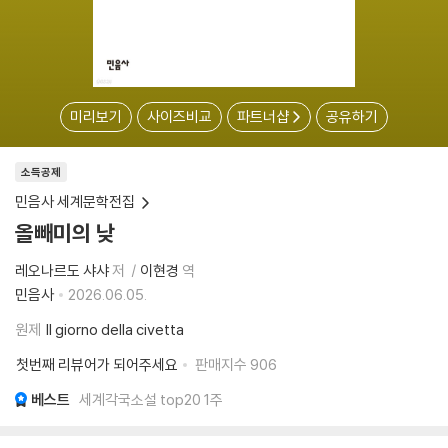
미리보기
사이즈비교
파트너샵
공유하기
소득공제
민음사 세계문학전집
올빼미의 낮
레오나르도 샤샤
저
이현경
역
민음사
2026.06.05.
원제
Il giorno della civetta
첫번째 리뷰어가 되어주세요
판매지수
906
베스트
세계각국소설 top20 1주