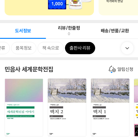
리뷰/한줄평
도서정보
배송/반품/교환
0
분류
품목정보
책 속으로
출판사 리뷰
민음사 세계문학전집
알림신청