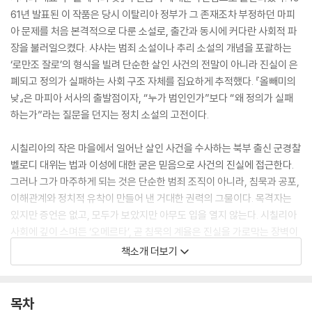
61년 발표된 이 작품은 당시 이탈리아 정부가 그 존재조차 부정하던 마피
아 문제를 처음 본격적으로 다룬 소설로, 출간과 동시에 커다란 사회적 파
장을 불러일으켰다. 샤샤는 범죄 소설이나 추리 소설의 개념을 포괄하는
‘로만조 잘로’의 형식을 빌려 단순한 살인 사건의 전말이 아니라 진실이 은
폐되고 정의가 실패하는 사회 구조 자체를 집요하게 추적했다. 『올빼미의
낮』은 마피아 서사의 출발점이자, “누가 범인인가”보다 “왜 정의가 실패
하는가”라는 질문을 던지는 정치 소설의 고전이다.
시칠리아의 작은 마을에서 일어난 살인 사건을 수사하는 북부 출신 군경찰
벨로디 대위는 법과 이성에 대한 굳은 믿음으로 사건의 진실에 접근한다.
그러나 그가 마주하게 되는 것은 단순한 범죄 조직이 아니라, 침묵과 공포,
이해관계와 정치적 유착이 만들어 낸 거대한 권력의 그물이다. 목격자는
있지만 증언은 없고, 모두가 보았지만 아무도 입을 열지 않는다. 시칠리아
사회에 깊이 스며든 ‘오메르타’, 곧 침묵의 계율은 진실을 가로막는 장벽이
자 마피아의 가장 강력한 무기다. 샤샤는 이 침묵을 개인의 비겁함으로 단
책소개 더보기
순화하지 않는다. 국가가 민중을 보호하지 못했던 오랜 역사, 법보다 총구
가 더 가까웠던 현실, 생존을 위해 침묵을 내면화할 수밖에 없었던 공동체
의 왜곡된 윤리를 차갑고도 정밀하게 보여 주면서, 정의의 실패가 개인의
목차