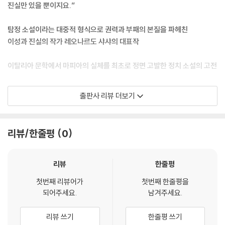
찰 방식에서 정확한 입찰가를 제시할 수 있었습니다. 정직하게 계산을 했
진실만 있을 뿐이지요.”
기 때문이죠……. 어느 날 소위 존경받는 어떤 인물이 살바토레 콜라스베르
나와 이야기를 나누러 옵니다. 두 사람은 말을 하면서도 하지 않는 것 같은
탐정 소설이라는 대중적 형식으로 권력과 부패의 본질을 파헤친
대화를 나누죠. 암시적이고, 자수의 뒷면처럼 이해하기 어려운 대화 말입
이성과 진실의 작가 레오나르도 샤샤의 대표작
니다. 이쪽에는 실과 매듭이 뒤얽혀 있지만 뒤집어 보면 근사한 모양들이
보이죠……. 콜라스베르나는 그 대화의 이면을 보려 하지 않거나 보지 못합
이탈리아 문학에서 마피아의 실체를 최초로 정면 고발한 정치 소설의 고전
니다. 그러자 존경받는 인물은 모욕감을 느낍니다. 그리고 그 조직은 행동
에 나섭니다. 첫 번째 경고로, 작은 자재 창고에서 불이 나거나 그와 비슷한
20세기 이탈리아 문학을 대표하는 작가이자 행동하는 지식인 레오나르도
출판사 리뷰 더보기
일이 벌어지죠. 두 번째 경고가 이어집니다. 밤늦게, 열한 시쯤 집으로 돌아
샤샤의 대표작 『올빼미의 낮』이 민음사 세계문학전집으로 출간되었다. 19
가는 길에 총알이 스쳐 지나가는 거지요…….”
61년 발표된 이 작품은 당시 이탈리아 정부가 그 존재조차 부정하던 마피
--- p.23
아 문제를 처음 본격적으로 다룬 소설로, 출간과 동시에 커다란 사회적 파
리뷰/한줄평
0
장을 불러일으켰다. 샤샤는 범죄 소설이나 추리 소설의 개념을 포괄하는
그는 법이 완전히 비합리적이며, 명령하는 자에 의해 매 순간 만들어진다
‘로만조 잘로’의 형식을 빌려 단순한 살인 사건의 전말이 아니라 진실이 은
고 생각했다. 시청 경비대원이나 경사, 또는 경찰서장이나 판사, 요컨대 권
폐되고 정의가 실패하는 사회 구조 자체를 집요하게 추적했다. 『올빼미의
리뷰
한줄평
력을 가진 자들이 바로 법을 만드는 자들이었다. 법이 성문화되어 있어 변
낮』은 마피아 서사의 출발점이자, “누가 범인인가”보다 “왜 정의가 실패
하지 않으며 모두에게 평등하다는 사실을 정보원은 절대 믿지 않았고 믿을
첫번째 리뷰어가
첫번째 한줄평을
하는가”라는 질문을 던지는 정치 소설의 고전이다.
되어주세요.
남겨주세요.
수도 없었다. 부자와 가난한 자 사이에, 배운 사람과 무지한 사람 사이에는
법을 집행하는 사람들이 있었다. 이 사람들은 자의적인 권력의 팔을 가난
시칠리아의 작은 마을에서 일어난 살인 사건을 수사하는 북부 출신 군경찰
리뷰 쓰기
한줄평 쓰기
하고 무지한 자들 쪽으로만 뻗었으며, 다른 한쪽은 보호하고 방어해야만
벨로디 대위는 법과 이성에 대한 굳은 믿음으로 사건의 진실에 접근한다.