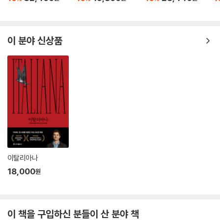
탕으로 쓴 『레갈페트라의 교구』를 통해 시칠리아의 역사적·사회적 현실을
예리하게 드러내며 주목받았다.
대위는 노인에게 며칠 전 누군가 키아르키아로 쪽으로 가는 것을 보았는
지, 아니면 그 근방에서 수상한 사람이나 움직임을 목격하지 않았는지 물
샤샤에게 시칠리아는 단순한 고향이나 작품의 배경이 아니었다. 그곳은 권
이 분야 신상품
어보고 싶었다. 하지만 경찰 우두머리를 자기 개만큼이나 악한 존재로 여
력, 불평등, 침묵, 부패가 응축된 현실의 축소판이었다. 그는 시칠리아를
기는 사람에게서는 아무것도 얻어 낼 수 없다는 것을 깨달았다. 그리고 노
이해하는 일이 곧 세계를 이해하는 일이라고 보았다. 『올빼미의 낮』 이후
인이 틀린 것도 아니라고 생각했다. 수 세기 동안 바르젤로들은 노인과 같
에도 『각자의 몫』, 『토도 모도』 등 잘로 형식을 변주한 작품들을 통해 마피
은 사람들을 물어뜯었다. 어쩌면 그가 말했듯이 먼저 안심시켰다가 물어뜯
아와 권력의 공모, 국가 정치까지 오염시키는 부패의 구조를 집요하게 파
곤 했을지도 모른다. 강탈을 하고 전횡을 일삼는 권력의 도구, 바르젤로들
헤쳤다. 또한 하원 의원으로 활동하며 자신의 문학이 지향한 정의와 진실
이 그 이상이었던 적이 한 번이라도 있었던가?
의 문제를 현실 정치의 영역에서도 놓지 않았다. 시칠리아인들과 이탈리아
--- p.110
인들에게 샤샤는 이성과 진실을 대변하는 작가, 부패가 통치의 불변 조건
이 아님을 일깨운 도덕적 지식인으로 기억된다.
시칠리아의 버스 정류장에서 시작된 침묵의 사건
이탈리아나
18,000
원
시칠리아의 작은 마을. 이른 아침, 버스 정류장에서 건설조합장 콜라스베
르나가 어디선가 날아온 총탄에 맞아 살해된다. 범행은 모두가 지켜보는
앞에서 벌어졌지만, 버스에 타고 있던 승객들은 하나같이 아무것도 보지
이 책을 구입하신 분들이 산 분야 책
못했다고 말한다. 마을 사람들도 입을 닫는다. 사건을 맡은 이는 북부 파르