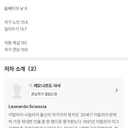
무능이 아니라 사회 전체에 뿌리내린 묵인과 타협의 구조에서 비롯된다는
점을 집요하게 해부한다.
올빼미의 낮 9
작가 노트 154
일러두기 157
작품 해설 161
작가 연보 169
저자 소개
2
저
레오나르도 샤샤
관심작가 알림신청
Leonardo Sciascia
이탈리아 시칠리아 출신의 작가이자 정치인. 20세기 이탈리아 문학
의 가장 위대한 인물 중 한 명으로 평가받는다. 1921년 이탈리아 아그