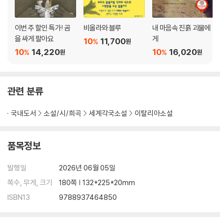
이번 주 할인 특가! 곰
비올라와 블루
내 마음속 진흙 괴물에
을 싸게 팔아요
게
10
11,700
%
원
10
14,220
10
16,020
%
%
원
원
관련 분류
국내도서
소설/시/희곡
세계각국소설
이탈리아소설
품목정보
발행일
2026년 06월 05일
쪽수, 무게, 크기
180쪽 | 132*225*20mm
ISBN13
9788937464850