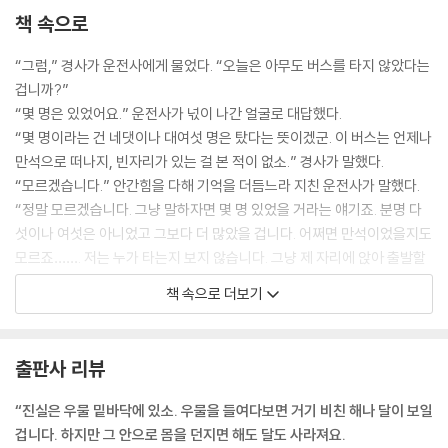
책 속으로
“그럼,” 경사가 운전사에게 물었다. “오늘은 아무도 버스를 타지 않았다는
겁니까?”
“몇 명은 있었어요.” 운전사가 넋이 나간 얼굴로 대답했다.
“몇 명이라는 건 네댓이나 대여섯 명은 탔다는 뜻이겠군. 이 버스는 언제나
만석으로 떠나지, 빈자리가 있는 걸 본 적이 없소.” 경사가 말했다.
“모르겠습니다.” 안간힘을 다해 기억을 더듬느라 지친 운전사가 말했다.
“정말 모르겠습니다. 그냥 말하자면 몇 명 있었을 거라는 얘기죠. 분명 다
섯이나 여섯은 아니었고 그보다 더 많았을 겁니다. 어쩌면 만석이었을지도
모르죠……. 저는 누가 타는지 보지 않습니다. 그냥 제 자리에 앉아 출발할
뿐이지요……. 저는 도로만 봅니다. 그러라고 월급을 받는 거니까요.”
책 속으로 더보기
--- p.12
“자, 다시 가정을 해 봅시다.” 대위는 못 들은 척 계속 말했다. “여러분의 협
출판사 리뷰
동조합인 ‘산타 파라’가 이 지역의 검은 양이었다고 말입니다. 판에 들어가
기를 거부하고, 입찰 공고에 정직하게 견적서를 내고, 어떤 보호 없이 경쟁
“진실은 우물 밑바닥에 있소. 우물을 들여다보면 거기 비친 해나 달이 보일
에 뛰어드는 업체였던 겁니다. 그리고 가끔 최고가와 최저가가 정해진 낙
겁니다. 하지만 그 안으로 몸을 던지면 해도 달도 사라져요.