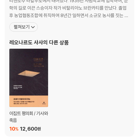
리젠토주 라칼무토에서 태어났다. 1935년 사범학교에 입학하여, 문
학의 길로 이끈 스승이자 작가 비탈리아노 브란카티를 만났다. 졸업
후 농업협동조합에 취직하여 8년간 일하면서 소규모 농사를 짓는 농
촌의 현실에 깊이 공감하게 되었다. 1949년부터 초등학교에서 교사
펼쳐보기
로 근무했다. 1950년 『독재의 우화』를 출간하면서 작가의 길로 들어
섰다. 고향에서 교사로 일한 경험에서 영감을 얻어 쓴 『레갈페트라의
레오나르도 샤샤
의 다른 상품
교구』(1956)로 큰 성공을 거두었다. 르포르타
이집트 평의회 / 기사와
죽음
10
12,600
%
원