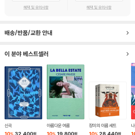
했다. 철조망과 담벼락으로 철저하게 말이다. 그래서 도둑질을 하고 형을
그러나 그가 마주하게 되는 것은 단순한 범죄 조직이 아니라, 침묵과 공포,
혜택 및 유의사항
혜택 및 유의사항
살았으며 마피아와 관련이 있고 고리대금을 중개하며 밀고자 역할을 하는
이해관계와 정치적 유착이 만들어 낸 거대한 권력의 그물이다. 목격자는
그 남자는 그 담벼락의 틈새나 철조망의 벌어진 곳만을 찾고 있었다.
있지만 증언은 없고, 모두가 보았지만 아무도 입을 열지 않는다. 시칠리아
--- p.35
사회에 깊이 스며든 ‘오메르타’, 곧 침묵의 계율은 진실을 가로막는 장벽이
배송/반품/교환 안내
자 마피아의 가장 강력한 무기다. 샤샤는 이 침묵을 개인의 비겁함으로 단
“당신은 마피아가 있다고 믿소?”
순화하지 않는다. 국가가 민중을 보호하지 못했던 오랜 역사, 법보다 총구
“그게…….”
가 더 가까웠던 현실, 생존을 위해 침묵을 내면화할 수밖에 없었던 공동체
이 분야 베스트셀러
“그러면 당신은 어떻소?”
의 왜곡된 윤리를 차갑고도 정밀하게 보여 주면서, 정의의 실패가 개인의
“믿지 않습니다.”
무능이 아니라 사회 전체에 뿌리내린 묵인과 타협의 구조에서 비롯된다는
“훌륭하오. 시칠리아인인 우리 두 사람은 마피아 같은 건 믿지 않소. 보아
점을 집요하게 해부한다.
하니 당신은 믿는 듯하니 이 점이 당신에게 시사하는 바가 있어야 하지 않
겠소. 하지만 당신을 이해하오. 당신은 시칠리아인이 아니고, 편견은 쉽게
이성과 진실을 대변한 작가, 레오나르도 샤샤
사라지지 않으니까. 시간이 지나면 이 모든 게 꾸며 낸 이야기라고 확신하
게 될 거요. 하지만 아무쪼록 그때까지는 벨로디의 수사를 주의 깊게 지켜
레오나르도 샤샤는 1921년 이탈리아 남부 시칠리아의 라칼무토에서 태어
보시오……. 그리고 마피아를 믿지 않는 당신 쪽에서도 무슨 조치라도 취해
났다. 사범학교에서 문학의 길로 이끈 스승 비탈리아노 브란카티를 만났
보시오. 누군가를 보내시오. 일을 할 줄 아는 사람, 벨로디와 문제를 일으키
고, 졸업 후 농업협동조합에서 일하며 시칠리아 농촌의 가난과 불평등을
지 않되, 그래도…… 이마 숨미스 무타레, 이 라틴어 알아들었소? 호라티우
가까이에서 목격했다. 이후 초등학교 교사로 근무하며 글을 쓰기 시작한
신곡
아름다운 여름
장미의 이름 세트
나
스의 그 라틴어가 아니라 내가 하고자 하는 말 말이오.”
그는 『독재의 우화』로 작가의 길에 들어섰고, 고향에서의 교사 경험을 바
--- pp.40-41
10
32,400
10
19,800
10
28,440
1
%
%
%
원
원
원