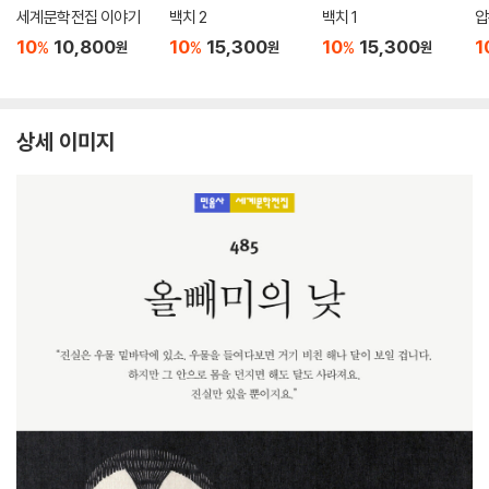
세계문학전집 이야기
백치 2
백치 1
압
10
10,800
10
15,300
10
15,300
1
%
%
%
원
원
원
상세 이미지