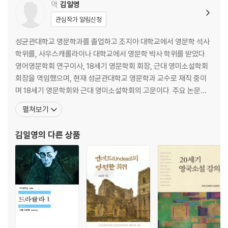
역
김일영
관심작가 알림신청
성균관대학교 영문학과를 졸업하고 조지아 대학교에서 영문학 석사
학위를, 사우스캐롤라이나 대학교에서 영문학 박사 학위를 받았다.
영어영문학회 연구이사, 18세기 영문학회 회장, 근대 영미소설학회
회장을 역임했으며, 현재 성균관대학교 영문학과 교수로 재직 중이
며 18세기 영문학회와 근대 영미소설학회의 고문이다. 주요 논문으
로 「로렌스 스턴의 불확실성의 미학과 종교적 회의주의」, 「불확실성
펼쳐보기
과 중간자에 대한 공포: 전환기 시대의 고딕 드라큘라」가 있으며, 저
서로 『기억과 회복의 서사』, 『언데드의 영원한 회귀』 등이 있다. 『업
김일영
의 다른 상품
둥이 톰 존스 이야기』, 『주석 달린 드라큘라』 등을 우리말