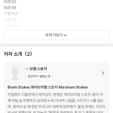
15장 63
16장 88
17장 107
18장 131
19장 160
20장 182
목차 더보기
21장 208
22장 234
23장 255
저자 소개
2
24장 280
25장 306
26장 333
저
브램 스토커
27장 364
관심작가 알림신청
후기 394
Bram Stoker,에이브러햄 스토커 Abraham Stoker
작품 해설 397
아일랜드 더블린에서 태어났다. 본명은 에이브러햄 스토커. 몸이 약
작가 연보 423
해 여덟 살 무렵까지 침대에 누워 지내며 그림을 그리거나 시를 썼으
며, 열여섯 살 때 명문 트리니티 대학에 입학했다. 졸업 후에는 극단의
비서로 일했으며, 르 파뉴의 『흡혈귀 카르밀라』를 읽고 흡혈귀 이야