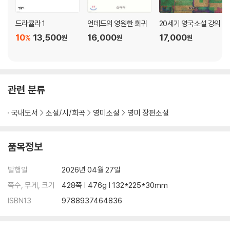
드라큘라 1
언데드의 영원한 회귀
20세기 영국소설 강의
10
13,500
16,000
17,000
%
원
원
원
관련 분류
국내도서
소설/시/희곡
영미소설
영미 장편소설
품목정보
발행일
2026년 04월 27일
쪽수, 무게, 크기
428쪽 | 476g | 132*225*30mm
ISBN13
9788937464836