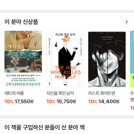
에게만 다가갈 수 있다는 그의 속성은 욕망을 부정하면서도 그것에 이끌리
는 인간 무의식을 정확히 가리키며, 피를 빼앗긴 자가 결국 흡혈귀가 된다
는 전승의 논리는 전염병이 퍼져 나가는 과정과 일치한다. 나아가 드라큘
이 분야 신상품
라는 예수가 최후의 만찬에서 피를 나누어 준 것과 정반대로 타인의 피를
빨아 영생을 이어가는 적그리스도로, 기독교적 세계관에 존재하는 가장 깊
은 공포를 형상화한 것이다.
루시와 미나라는 두 여성 인물을 통해 스토커는 빅토리아 시대의 모순을
더욱 선명하게 드러낸다. 성적으로 개방적이고 복수의 남성에게 매력을 느
끼는 루시는 드라큘라의 희생양이 되어 파멸하는 반면, 남편에게 헌신하며
탁월한 논리적 능력으로 일행의 승리에 결정적으로 기여하는 미나는 구원
받는다. 스토커는 이 두 여성의 운명을 통해 신여성의 출현에 대한 불안과
처벌, 그리고 이상적 여성상을 둘러싼 근대적 통제의 구조를 날카롭게 그
에티의 여름
자신을 죽인 남자
라스트 화이트맨
우
려 냈다.
했
10
17,550
10
15,750
10
14,400
%
%
%
원
원
원
1
일기, 편지, 신문 기사—근대적 기록의 형식으로 형상화한 공포
이 책을 구입하신 분들이 산 분야 책
『드라큘라』는 형식 또한 내용만큼이나 혁신적이다. 조너선 하커의 일기에
서 시작해 등장인물들이 주고받는 편지, 신문 기사, 전보, 항해 일지, 축음