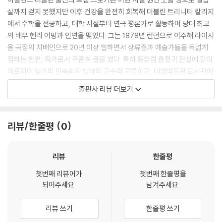
손을 뻗어 시신의 입술을 젖히고는, 루시의 하얀 이를 보여 주었다.
살까지 걷지 못했지만 이후 건강을 완전히 회복해 더블린 트리니티 칼리지
--- p.74 「2권」 중에서
에서 수학을 전공하고, 대학 시절부터 연극 평론가로 활동하며 당대 최고
의 배우 헨리 어빙과 인연을 맺었다. 그는 1878년 런던으로 이주해 라이시
“언데드라니요! 살아 있지 않다면서요! 도대체 무슨 말씀을 하시는 겁니
움 극장의 지배인으로 20년 이상 일하면서 상류층과 예술가들을 폭넓게
까? 제가 지금 악몽을 꾸고 있는 겁니까? 그것도 아니면 도대체 지금 이게
접하는 한편, 작가로서 꾸준히 글을 썼다. 특히 동유럽 흡혈귀 전설에 깊이
뭐죠?”
매료되어 헝가리 민속학자 밤베리 교수와 교류하고, 대영박물관 도서관에
“세상에는 단지 추측만이 가능한 불가사의한 일이 있소. 세월이 흘러 밝혀
서 방대한 자료를 수집하고, 잉글랜드 북동부 항구 도시 휘트비를 답사하
출판사 리뷰 더보기
진다 해도 일부만 밝혀질 뿐이지. 우린 지금 어떤 불가사의한 일에 직면해
는 등 7년에 걸친 연구 끝에 『드라큘라』를 완성했다. 15세기 왈라키아 공
있소. 아직까지는 아무것도 하지 않았지만. 내가 죽은 루시 양의 머리를 잘
국의 군주이자 잔혹한 처형으로 악명 높았던 역사적 실존 인물 블라드 3세
라도 되겠소?”
—스스로를 ‘용의 아들’, 드라큘라라 칭했던—와 동유럽 흡혈귀 전설을 결
리뷰/한줄평
0
--- p.85 「2권」 중에서
합해, 스토커는 이후 모든 뱀파이어 신화의 원형이 될 인물을 창조했다.
이 세상에 흡혈귀 같은 존재는 있소. 심지어 우리 중 몇은 흡혈귀가 존재한
19세기 말 런던, 고대의 악이 깨어나다
리뷰
한줄평
다는 증거도 갖고 있소. 설사 우리가 겪은 그 불행한 경험이 사실이라는 증
거가 없다 하더라도, 과거로부터 내려온 이야기와 기록만으로도 정상인들
첫번째 리뷰어가
첫번째 한줄평을
19세기 말 영국, 젊은 변호사 조너선 하커는 업무차 루마니아 국경의 외딴
되어주세요.
남겨주세요.
에게는 충분한 증거가 될 겁니다. 솔직히 처음엔 나도 회의적이었소. 오랜
지역 트란실바니아의 고성으로 향한다. 그곳에서 그를 기다리는 것은 기이
세월 동안 열린 마음을 유지하려 하지 않았다면, 그 사실이 ‘봐, 봐! 내가 증
한 분위기의 드라큘라 백작. 하커는 곧 자신이 끔찍한 함정에 빠졌음을 깨
리뷰 쓰기
한줄평 쓰기
명했잖아!’라고 큰 소리로 내 귀에 외칠 때까지 믿지 못했을 것이오. 지금
닫는다. 백작은 수백 년을 살아온 불멸의 흡혈귀였으며, 이제 새로운 사냥
알고 있는 것을 처음부터 알았더라면, 아니 짐작만이라도 했더라면, 우리