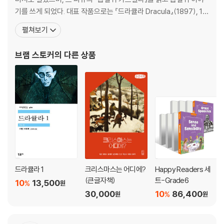
기를 쓰게 되었다. 대표 작품으로는 『드라큘라 Dracula』(1897), 18
97년 흡혈귀 전설에서 아이디어를 얻은 괴기소설 『드라큘라』를 발
펼쳐보기
표하여 명성을 얻었다. 『드라큘라』는 현실적인 가상의 글을 모아 놓
은 형태의 서간체 소설로 일기, 전보, 편지, 항해 일지, 신문 스크랩은
브램 스토커
의 다른 상품
소설의 세부적인 현실성의 수준
드라큘라 1
크리스마스는 어디에?
Happy Readers 세
(큰글자책)
트-Grade6
10
13,500
%
원
30,000
10
86,400
%
원
원