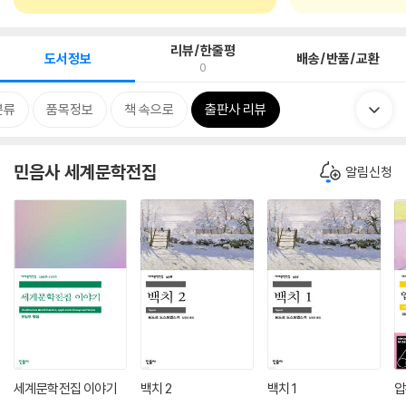
리뷰/한줄평
도서정보
배송/반품/교환
0
분류
품목정보
책 속으로
출판사 리뷰
민음사 세계문학전집
알림신청
세계문학전집 이야기
백치 2
백치 1
압