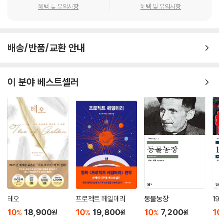
터인 런던을 향해 떠날 준비를 하고 있다. 드라큘라가 영국에 상륙하면서
혜택 및 유의사항
혜택 및 유의사항
가 사랑했던 귀중한 사람의 생명을 구할 수 있었을 것이오.
무고한 희생자들이 연이어 생겨나기 시작하고, 하커의 약혼녀 미나의 친구
--- pp.139-140 「2권」 중에서
루시는 정체 모를 병으로 생기를 잃어 간다. 미나와 조너선, 그리고 용감한
동료들은 마침내 흡혈귀 사냥 전문가인 반 헬싱 교수와 의기투합한다. 이
배송/반품/교환 안내
들은 과학과 미신, 이성과 공포가 교차하는 치열한 대결 속에서 악의 화신
에 맞서 싸우기로 한다. 그러나 드라큘라는 단순한 괴물이 아니다. 수백 년
의 세월을 살아남은 지혜와 초자연적인 능력을 갖춘 그는, 인간들의 추적
이 분야 베스트셀러
을 한발 앞서 따돌리며 미나에게까지 마수를 뻗친다. 과연 인간들은 이 고
대의 악을 물리치고 희생된 영혼들을 구해 낼 수 있을 것인가?
무의식, 성욕, 전염병, 적그리스도―빅토리아 시대의 불안이 응축된 괴물
『드라큘라』를 단순한 공포 소설로 읽는 것은 이 작품의 깊이를 절반도 알
지 못하는 것이다. 스토커는 빅토리아 시대 영국이 억압하고 봉인하려 했
던 모든 불안을 이 작품 안에 압축했다. 빅토리아 시대는 어느 때보다 보수
적 가치관이 지배하면서도 동시에 여성 참정권과 재산권 확대, ‘신여성’ 출
현 등 근본적인 변혁의 요구가 거세지던 시기였다. 드라큘라의 흡혈은 성
테오
프로젝트 헤일메리
동물농장
1
행위의 은유이자, 1860년대부터 세 차례에 걸쳐 성병 검사 법안이 통과될
10
18,900
10
19,800
10
7,200
1
%
%
%
원
원
원
만큼 당대를 공포에 떨게 했던 성병의 전파를 상징하기도 한다. 초대한 자