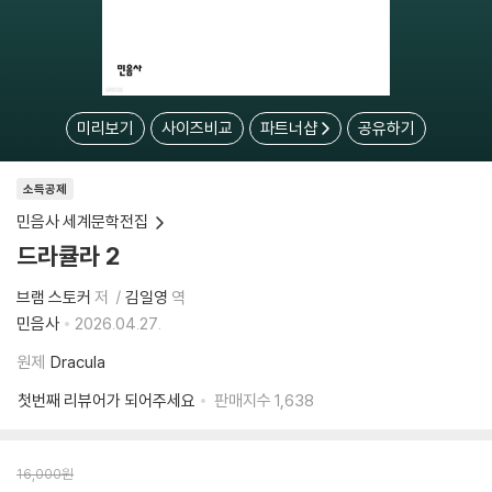
미리보기
사이즈비교
파트너샵
공유하기
소득공제
민음사 세계문학전집
드라큘라 2
브램 스토커
저
김일영
역
민음사
2026.04.27.
원제
Dracula
첫번째 리뷰어가 되어주세요
판매지수
1,638
16,000
원