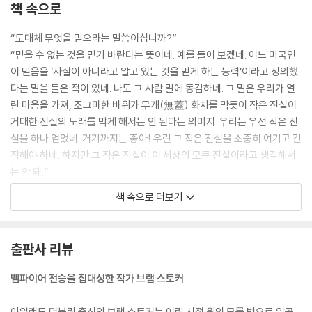
책 속으로
“도대체 무엇을 믿으라는 말씀이십니까?”
“믿을 수 없는 것을 믿기 바란다는 뜻이네. 예를 들어 보겠네. 어느 미국인
이 믿음을 ‘사실이 아니라고 알고 있는 것을 믿게 하는 능력’이라고 정의했
다는 말을 들은 적이 있네. 나도 그 사람 말에 동감하네. 그 말은 우리가 열
린 마음을 가져, 조그마한 바위가 무개(無蓋) 화차를 막듯이 작은 진실이
거대한 진실의 도래를 막게 해서는 안 된다는 의미지. 우리는 우선 작은 진
실을 하나 얻었네. 거기까지는 좋아! 우린 그 작은 진실을 소중히 여기고 간
직해야 하네. 하지만 그 작은 진실이 이 세상의 모든 진실이라고 생각해서
는 안 돼.”
--- p.61 「2권」 중에서
책 속으로 더보기
루시가 관 속에 누워 있었다. 그것도 장례식 전날 밤의 모습 그대로였다. 아
니 그 어느 때보다도 그녀는 눈부시게 아름다웠다. 진짜 죽은 사람이라고
출판사 리뷰
믿기 힘들 정도였다. 그녀의 입술은 붉었고, 정확히 말하자면 그 어느 때보
다 붉었고, 뺨은 은은하게 홍조마저 띠었다. 내가 교수에게 물었다.
뱀파이어 전승을 집대성한 작가 브램 스토커
“무슨 술수를 쓰신 겁니까?”
“이제 확실히 알겠나?” 내 질문에 대한 답변으로 교수가 말했다. 그러면서
아일랜드 더블린 출신의 브램 스토커는 어린 시절 원인 모를 병으로 일곱