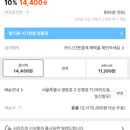
10
14,400
YES포인트
800원 (5%)
5만원 이상 구매 시 2천원 추가 적립
앱 다운 시 1천원 상품권
결제혜택
카드/간편결제 혜택을 확인하세요
종이책
eBook
원제
14,400
원
11,200
원
배송안내
서울특별시 영등포구 은행로 11(여의도동,
변경
일신빌딩)
배송비
유료
(도서 15,000원 이상 무료)
시리즈의 신상품이 출시되면 알려드립니다.