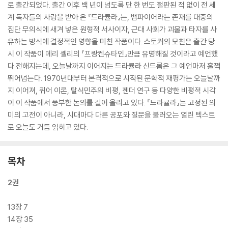
로 출간되었다. 출간 이후 백 년이 넘도록 단 한 번도 절판된 적 없이 전 세
계 독자들의 사랑을 받아 온 『드라큘라』는, 뱀파이어라는 존재를 대중의
집단 무의식에 새겨 넣은 원형적 서사이자, 근대 사회가 괴물과 타자를 사
유하는 방식에 결정적인 영향을 미친 작품이다. 스토커의 모친은 출간 당
시 이 작품이 메리 셸리의 『프랑켄슈타인』만큼 유명해질 것이라고 예언했
다 전해지는데, 오늘날까지 이어지는 드라큘라 신드롬은 그 예언마저 훌쩍
뛰어넘는다. 1970년대부터 본격적으로 시작된 문학적 재평가는 오늘날까
지 이어져, 퀴어 이론, 탈식민주의 비평, 젠더 연구 등 다양한 비평적 시각
이 이 작품에서 풍부한 논의를 길어 올리고 있다. 『드라큘라』는 고정된 의
미의 고전이 아니라, 시대마다 다른 공포와 질문을 불러오는 열린 텍스트
로 오늘도 거듭 읽히고 있다.
목차
2권
13장 7
14장 35