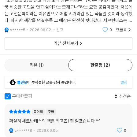
『모범소설 2』를 읽고 가장 오래 남은 감정은 “인간은 시대가 달라져도 결
한 결과물로, 삶의 신산함을 견뎌낸 노작가의 관조와 지혜가 서사 곳곳에
국 비슷한 고민을 안고 살아가는 존재구나”라는 묘한 공감이었다. 처음에
녹아 있다.
는 고전문학이라는 이유만으로 어렵고 거리감 있는 작품일 것이라 생각했
다. 하지만 책장을 넘길수록 그 예상은 완전히 빗나갔다. 세르반테스는 수
“나는 카스티야어로 소설을 쓴 최초의 사람입니다. 시중에 인쇄되어 나도
백 년 전 사람들의 이야기를 쓰고 있지만, 그 안에 담긴 욕망과 사랑, 질투
s*****5
2026.06.02.
신고
0
댓글
0
는 수많은 소설
와 허영, 체면
은 거의 모두 다른 외국어에서 번역된 것들입니다. 하지만 이 『모범소설』
리뷰 전체보기
은 전적으로 내 창작물입니다. 어느 작품도 남의 것을 모방하거나 표절한
것이 아닙니다. 순전히 내 재능으로 이 소설들을 잉태했고, 내 펜으로 썼으
며, 이제 인쇄기의 손에서 잘 자라고 있습니다.” -서문 중에서
리뷰
1
한줄평
2
■ 인생의 모순과 진실을 투영한 열두 편의 파노라마
클린봇
이 부적절한 글을 감지 중입니다.
설정
‘모범소설’이라는 제목은 이 작품들이 독자에게 유익한 본보기가 될 수 있
구매한줄평
추천순
다는 작가의 자신감에서 비롯되었다. 하지만 여기서 말하는 모범은 단순한
도덕적 훈계에 그치지 않고, 소설이라는 형식이 어떻게 인간의 삶과 욕망
종이책
구매
을 거울처럼 비출 수 있는지에 대한 미학적 모범을 의미한다.
확실히 세르반테스의 책은 최고죠! 잘 읽겠습니다 ^^
대표작「세비야의 건달들」은 세비야 지하 세계를 배경으로 건달들의 생생
z******8
2026.06.05.
0
한 풍속을 그려 내며 부패한 사회의 이면을 날카로운 해학과 풍자로 고발