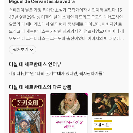
Miguel de Cervantes Saavedra
스페인이 낳은 가장 위대한 소설가·극작가이자 시인이라 불린다. 15
47년 9월 29일 성 미겔의 날에 스페인 마드리드 근교의 대학도시인
알칼라 데 에나레스에서 일곱 형제 중 넷째로 태어났다. 아버지인 로
드리고 데 세르반테스는 가난한 외과의사 겸 접골사였으며 어머니 레
오노르 데 코르티나스는 코르도바 출신이었다. 아버지의 빚 때문에
몇 달간 투옥되었던 세르반테스는 19세가 되던 해 유명한 에라스무
펼쳐보기
스주의자 후안 로페스 데 오요스가 교장으로 있는 학교에 들어가고, 1
568년 펠리페 2세의 왕비인 이사벨 데 발부아가 사망하자 오요스가
미겔 데 세르반테스
인터뷰
발간한 문집에 시 네 편을 수록한다. 이는 세르반테스의
[읽다]
김호연 “나의 돈키호테가 있다면, 짝사랑하기를“
미겔 데 세르반테스
의 다른 상품