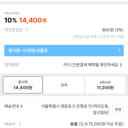
16,000
원
10
14,400
YES포인트
800원 (5%)
5만원 이상 구매 시 2천원 추가 적립
앱 다운 시 1천원 상품권
결제혜택
카드/간편결제 혜택을 확인하세요
종이책
eBook
원제
14,400
원
11,200
원
배송안내
서울특별시 영등포구 은행로 11(여의도동,
변경
일신빌딩)
배송비
유료
(도서 15,000원 이상 무료)