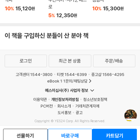
로
10
15,120
10
15,300
%
%
원
원
5
12,350
%
원
이 책을 구입하신 분들이 산 분야 책
로그인
최근 본 상품
주문/배송
고객센터 1544-3800
티켓 1544-6399
중고샵 1566-4295
eBook 1:1문의/채팅상담
예스이십사(주) 사업자 정보
이용약관
개인정보처리방침
청소년보호정책
PC버전
회사소개
거래처관계자께
도서홍보
광고
Copyright © YES24 Corp. All Rights Reserved.
MATOM7
선물하기
바로구매
카트담기