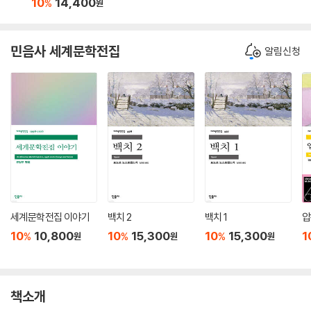
10
14,400
%
원
민음사 세계문학전집
알림신청
세계문학전집 이야기
백치 2
백치 1
압
10
10,800
10
15,300
10
15,300
1
%
%
%
원
원
원
책소개