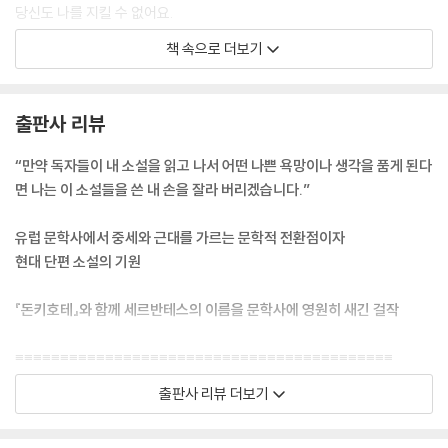
당신도 나를 지킬 수 없어요.
--- p.51 「2권, 질투심 많은 늙은이」 중에서
책 속으로 더보기
그곳에는 게으름과 노동이 공존하고 있다! 거기에는 깨끗한 더러움이 있
고, 건장한 몸집, 빠르게 오는 배고픔과 넘쳐나는 배부름이 있다. 악덕은 가
출판사 리뷰
식 없이 드러나고, 카드놀이는 항상 벌어지고, 싸움은 끊이지 않고, 죽음은
빈번하며, 발걸음마다 이어지는 조롱, 결혼식처럼 춤을 추며, 그림처럼 흘
“만약 독자들이 내 소설을 읽고 나서 어떤 나쁜 욕망이나 생각을 품게 된다
러가는 세기디야가 이어지고, 후렴구가 반복되는 로만세, 운율도 맞지 않
면 나는 이 소설들을 쓴 내 손을 잘라 버리겠습니다.”
는 시가 뒤범벅되어 있다. 여기서는 노래를 부르고, 저기서는 욕설을 퍼붓
고, 또 다른 곳에서는 싸움이 일어나며, 이곳에서는 카드놀이가 진행되고,
유럽 문학사에서 중세와 근대를 가르는 문학적 전환점이자
그리고 어디서든 도둑질이 벌어진다.
현대 단편 소설의 기원
--- p.72 「2권, 고상한 하녀」 중에서
『돈키호테』와 함께 세르반테스의 이름을 문학사에 영원히 새긴 걸작
“아가씨, 당신이 내게 불안을 가져온 원인이긴 하지만 그것을 해결할 사람
은 아닙니다. 만약 그럴 수 있었다면 나는 아무런 고통도 느끼지 않았을 겁
≡≡≡≡≡≡≡≡≡≡≡≡≡≡≡≡≡≡≡≡≡≡≡≡≡≡≡≡≡≡≡≡≡≡≡≡≡≡≡≡≡≡
니다.”
출판사 리뷰 더보기
--- p.173 「2권, 남장을 한 여인」 중에서
인류 역사상 가장 위대한 소설가 중 한 명으로 꼽히는 미겔 데 세르반테스
의 단편 걸작선 『모범소설』이 민음사 세계문학전집으로 출간되었다. 202
“분명 마음의 슬픔은 얼굴로 드러나기 마련이지요. 눈은 영혼 속에 있는 것