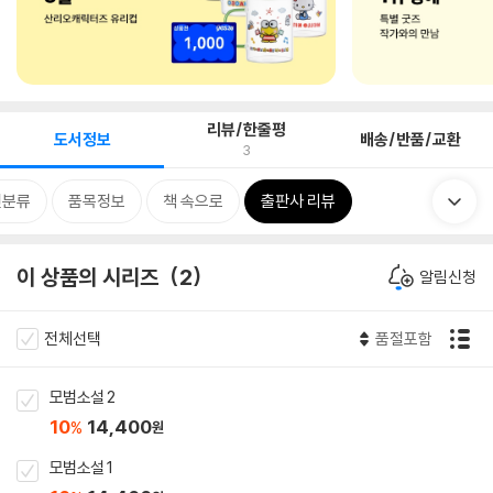
리뷰/한줄평
도서정보
배송/반품/교환
3
련분류
품목정보
책 속으로
출판사 리뷰
이 상품의 시리즈
2
알림신청
전체선택
품절포함
모범소설 2
10
14,400
%
원
모범소설 1