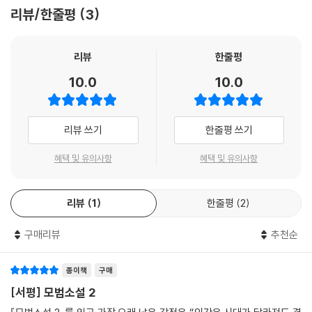
4년 펠리페 6세 국왕이 수여하는 세르반테스문화원 에녜(Ñ)상을 아시아
리뷰/한줄평
3
이 전달되는 창입니다. 하지만 지금은 제 슬픔을 누구와도 나눌 수 없다는
학자 최초로 수상한 박철 교수의 번역으로 출간된 세계문학전집 판본은 2
점이 더 괴롭습니다.”
003년 발행했던 초판(오늘의책 발행)의 번역을 전면 재검토하며 개정했
--- p.268 「2권, 코르넬리아 부인」 중에서
다. 불멸의 고전 『돈키호테』를 통해 근대 문학을 창시한 세르반테스는 이
리뷰
한줄평
작품집을 통해 스페인어 문학사에서 처음으로 독창적인 노벨라(novela)
10.0
10.0
‘남을 속이는 데서 즐거움을 얻는 사람은 남에게 속더라도 불평해선 안 된
를 선보였다는 평가를 받는다. 작가 스스로가 카스티야어로 소설을 쓴 최
다.
초의 사람이라고 자부했을 만큼, 이 작품들은 당시 유럽을 지배하던 이탈
--- p.294 「2권, 사기 결혼」 중에서
리아 예술의 형식을 단순히 모방하는 데 그치지 않고 스페인만의 독특한
리뷰 쓰기
한줄평 쓰기
공기와 시대상을 생생하게 담아냈다.
선한 일을 하려면 먼저 선한 생각을 해야 하거든. 그런데 내 생각은 늘 나쁜
혜택 및 유의사항
혜택 및 유의사항
쪽으로 흘러갈 수밖에 없어.
■ 고난과 역경을 문학적 자양분으로 삼은 세르반테스의 생애
--- p.378 「2권, 개들의 대화」 중에서
리뷰
1
한줄평
2
세르반테스의 삶은 그의 소설만큼이나 파란만장한 고난의 연속이었다. 15
47년 가난한 가문의 아들로 태어난 그는 레판토 해전에 참전하여 왼손을
구매리뷰
추천순
못 쓰게 되는 부상을 입었으며, 귀국길에는 해적에게 붙잡혀 알제에서 오
년간 노예 생활을 견뎌야 했다. 귀국 후에도 세금 징수원으로 일하다 공금
횡령 혐의로 옥고를 치르는 등 평생을 빈곤과 불운 속에서 보냈지만, 그는
종이책
구매
이러한 비극적 경험을 인간 본성에 대한 깊은 통찰과 유머로 승화시켰다.
[서평] 모범소설 2
『모범소설』은 그가 말년에 이르러 자신의 문학적 역량을 집대성하여 발표