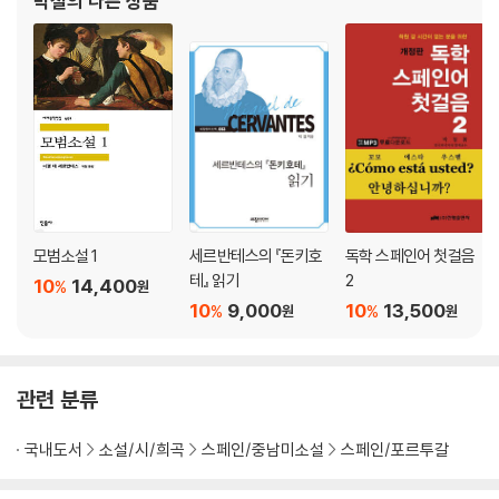
박철
의 다른 상품
사 훈장 등을 수훈하였다. 현재는 한국외국어대학교 명예 교수,
모범소설 1
세르반테스의 『돈키호
독학 스페인어 첫걸음
테』 읽기
2
10
14,400
%
원
10
9,000
10
13,500
%
%
원
원
관련 분류
국내도서
소설/시/희곡
스페인/중남미소설
스페인/포르투갈