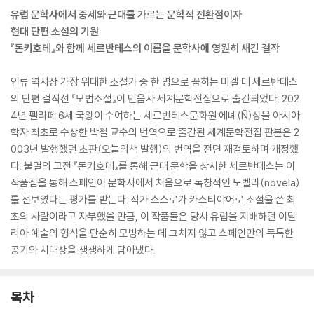
유럽 문학사에서 중세와 근대를 가르는 문학적 전환점이자
현대 단편 소설의 기원
『돈키호테』와 함께 세르반테스의 이름을 문학사에 영원히 새긴 걸작
인류 역사상 가장 위대한 소설가 중 한 명으로 꼽히는 미겔 데 세르반테스
의 단편 걸작선 『모범소설』이 민음사 세계문학전집으로 출간되었다. 202
4년 펠리페 6세 국왕이 수여하는 세르반테스문화원 에녜(Ñ)상을 아시아
학자 최초로 수상한 박철 교수의 번역으로 출간된 세계문학전집 판본은 2
003년 발행했던 초판(오늘의책 발행)의 번역을 전면 재검토하며 개정했
다. 불멸의 고전 『돈키호테』를 통해 근대 문학을 창시한 세르반테스는 이
작품집을 통해 스페인어 문학사에서 처음으로 독창적인 노벨라(novela)
를 선보였다는 평가를 받는다. 작가 스스로가 카스티야어로 소설을 쓴 최
초의 사람이라고 자부했을 만큼, 이 작품들은 당시 유럽을 지배하던 이탈
리아 예술의 형식을 단순히 모방하는 데 그치지 않고 스페인만의 독특한
공기와 시대상을 생생하게 담아냈다.
목차