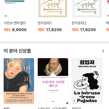
넘어 서술자와 청자의 관계, 현실과 허구의 경계를 탐구하는 근대적 소설
문법을 확립했다. 그는 인물들에게 생동감 넘치는 개성을 부여하고 구어체
적인 활력을 불어넣음으로써 당시의 전형적인 문학 관습을 혁신했다. 특히
작가는 머리말에서 이 소설들이 독자에게 해롭지 않은 오락이 되는 동시에
구르브 연락 없다
돈키호테 1
돈키호테 2
백
삶의 복잡한 진실을 일깨워 주는 지적 자극이 되기를 희망했다.
10
9,900
10
17,820
10
17,820
1
%
%
%
원
원
원
이번 작품은 세르반테스 연구의 권위 있는 저본들을 바탕으로 작가 특유의
재치 있고 유려한 문장을 충실히 살려냈다. 작품의 깊이를 더하기 위해 수
록된 역자 박철 교수의 작품 해설은 개별 소설들이 지닌 상징과 당대 사회
이 분야 신상품
적 배경을 입체적으로 분석하여 독자들이 세르반테스의 광활한 문학 세계
를 한눈에 파악할 수 있도록 돕는다. 또한 에스파냐 왕립한림원 소장 1783
년 고본판의 삽화 열두 점이 함께 수록되었다. 400년의 시간을 견디고 살
아남은 이 모범적인 이야기들은 오늘날의 독자들에게도 여전히 유효한 인
간 존재에 대한 질문과 변치 않는 즐거움을 선사할 것이다.
박피
누만시아 · 사기꾼 페드
침입자