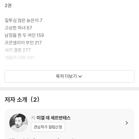
2권
질투심 많은 늙은이 7
고상한 하녀 67
남장을 한 두 여인 159
코르넬리아 부인 217
사기 결혼 277
개들의 대화 301
작품 해설 411
목차 더보기
작가 연보 456
저자 소개
2
저
미겔 데 세르반테스
관심작가 알림신청