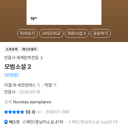
미리보기
사이즈비교
파트너샵
공유하기
소득공제
베스트셀러
민음사 세계문학전집
모범소설 2
반양장
미겔 데 세르반테스
저
박철
역
민음사
2026.05.18.
원제
Novelas ejemplares
10.0
판매지수
288
3
베스트
스페인/중남미소설
41위
스페인/중남미소설 top20 1주