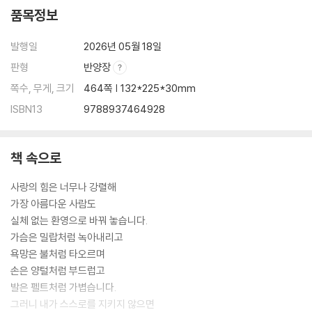
품목정보
발행일
2026년 05월 18일
판형
반양장
쪽수, 무게, 크기
464쪽 | 132*225*30mm
ISBN13
9788937464928
책 속으로
사랑의 힘은 너무나 강렬해
가장 아름다운 사람도
실체 없는 환영으로 바꿔 놓습니다.
가슴은 밀랍처럼 녹아내리고
욕망은 불처럼 타오르며
손은 양털처럼 부드럽고
발은 펠트처럼 가볍습니다.
그러니 내가 스스로를 지키지 않으면