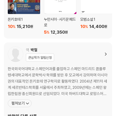
돈키호테 1
누만시아 · 사기꾼 페드
모범소설 1
로
10
15,210
10
14,400
%
%
원
원
5
12,350
%
원
역
박철
관심작가 알림신청
한국외국어대학교 스페인어과를 졸업하고 스페인 마드리드 콤플루
텐세대학교에서 문학박사 학위를 받은 후 모교에서 강의하며 아시아
권의 대표적인 돈키호테 연구학자로 활동하였다. 2004년 제11차 세
계 세르반테스학회를 서울에서 주최하였고, 2009년에는 스페인 왕
립한림원 종신회원으로 선임되었다. 미국 하버드대학교 로망스어학
부 방문 교수, 폴란드 야기엘론스키대학교 초빙 교수를 지냈고, 200
펼쳐보기
6-2014년까지 한국외국어대학교 총장을 역임하였다. 그 외 스페인
정부 기사 훈장, 카를로스 3세 십자 기사 훈장, 이사벨 여왕 대십자 기