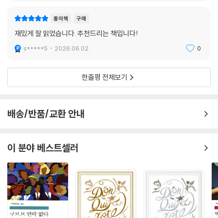
한다. 「유리 석사」는 자신을 유리로 믿는 광인의 입을 빌려 세상의 위선을
종이책
구매
꼬집으며 진실과 광기 사이의 아슬아슬한 경계를 탐구한다. 「질투심 많은
재밌게 잘 읽었습니다. 추천드리는 책입니다!
늙은이」는 병적인 의심과 통제가 불러온 비극적 희극을 통해 인간의 어리
석은 욕망을 날카롭게 해부하며, 작품집의 대미를 장식하는 「개들의 대화」
s*****5
2026.06.02.
0
는 두 마리 개의 대화를 빌려 인간 사회의 온갖 모순과 부조리를 낯설게 바
라보는 독창적인 서사 기법의 정수를 보여 준다.
한줄평 전체보기
이 네 작품은 인간 사회의 밑바닥부터 관념의 경계에 이르기까지 폭넓은
영역을 아우르는 세르반테스의 탁월한 관찰력과 더불어, 현실을 비트는 날
카로운 해학 속에 인간에 대한 깊은 연민을 담아내는 그의 독보적인 문학
배송/반품/교환 안내
적 페르소나를 극명하게 드러낸다. 나아가 이는 단순히 이야기를 들려주는
전통적 방식을 넘어, 서술의 기법과 형식을 끊임없이 실험하며 근대 소설
의 기틀을 마련한 거장의 혁신적인 면모를 여실히 증명한다. 열두 편의 이
이 분야 베스트셀러
야기는 로맨스와 추리, 풍자와 환상을 넘나들며 스페인 황금시대의 풍경을
다채로운 파노라마처럼 펼쳐낸다.
■근대 소설의 문법을 완성한 위대한 문학적 성취
세르반테스는 이 작품집을 통해 단순히 재미있는 이야기를 들려주는 것을