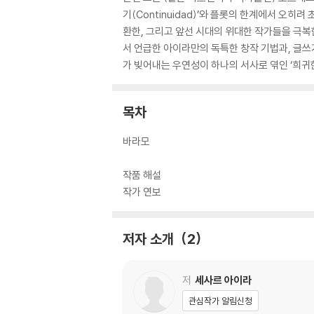
기(Continuidad)’와 플롯의 한계에서 오히려
환한, 그리고 앞선 시대의 위대한 작가들을 극복한
서 언급한 아이라만의 독특한 창작 기법과, 글쓰
가 빚어내는 우연성이 하나의 서사로 엮인 ‘희귀한
목차
바라모
작품 해설
작가 연보
저자 소개
2
저
세사르 아이라
관심작가 알림신청