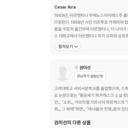
Cesar Aira
1949년, 아르헨티나 부에노스아이레스주 
다짐한다. 1968년 시인 아르투로 카레라와 함
품을 꾸준히 출간하며 아르헨티나, 더 나아
스 대학교에서 아르헨티나 작가 코피와 상징주
펼쳐보기
역
권미선
관심작가 알림신청
고려대학교 서어서문학과를 졸업했으며, 스페인
요 논문으로는 「황금세기 피카레스크 소설 장르에
인』, 『소외』, 가브리엘 가르시아 마르케스의 
화』, 그 밖에『외면』, 『마녀들의 전쟁』등이 있다
권미선
의 다른 상품