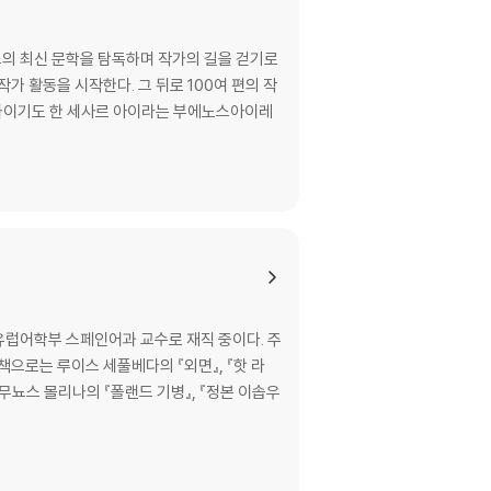
의 최신 문학을 탐독하며 작가의 길을 걷기로
가 활동을 시작한다. 그 뒤로 100여 편의 작
가이기도 한 세사르 아이라는 부에노스아이레
유럽어학부 스페인어과 교수로 재직 중이다. 주
책으로는 루이스 세풀베다의 『외면』, 『핫 라
 무뇨스 몰리나의 『폴랜드 기병』, 『정본 이솝우