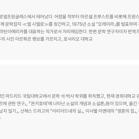
콜로넬프링글레스에서 태어났다. 어렸을 적부터 마르셀 프루스트를 비롯해 프랑스
께 문학잡지 ≪엘 시엘로≫를 창간하고, 1975년 소설 『모레이라』를 발표하며 작
가 라틴아메리카를 대표하는 작가로서 자리매김한다. 한편 문학 연구자이자 번역
의 시인 아르튀르 랭보를 가르치고, 로사리오 대학교
 마드리드 국립대학교에서 문학 석·박사 학위를 취득했고, 현재 경희대학교 
 관한 연구」, 「'돈키호테'에 나타난 소설의 개념과 소설론」등이 있으며, 옮긴 
『납치 일기』, 산체스 드라고의 『아리아드네의 실』, 이사벨 아옌데의 『영혼의 집』,
.