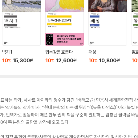
백치 1
압록강은 흐른다
패싱
암
10
15,300
10
12,600
10
10,800
10
%
%
%
원
원
원
표하는 작가, 세사르 아이라의 정수가 담긴 『바라모』가 민음사 세계문학전집 4
하는 ‘작가들의 작가’이자, “현대 문학의 마르셀 뒤샹”(《뉴욕 타임스》)이라 불
필가, 번역가로 활동하며 매년 한두 권의 책을 꾸준히 발표하는 엄청난 필력을 바
00여 쪽 분량의 글만을 창작해 오고 있다.
의 지적 유희와 코르타사르의 상상력을 계승하면서도 자신만의 참신한 기법, 이른