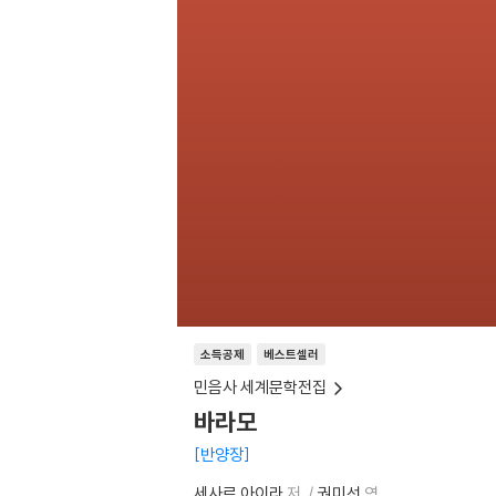
소득공제
베스트셀러
민음사 세계문학전집
바라모
반양장
세사르 아이라
저
권미선
역