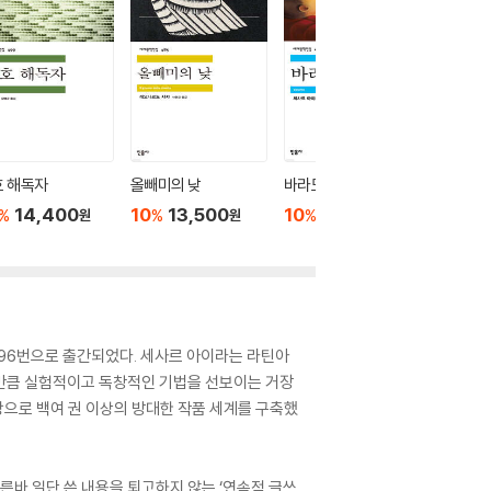
호 해독자
올빼미의 낮
바라모
사건
14,400
10
13,500
10
10,800
10
1
%
%
%
%
원
원
원
96번으로 출간되었다. 세사르 아이라는 라틴아
릴 만큼 실험적이고 독창적인 기법을 선보이는 거장
탕으로 백여 권 이상의 방대한 작품 세계를 구축했
바 일단 쓴 내용을 퇴고하지 않는 ‘연속적 글쓰