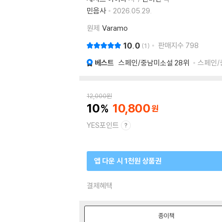
민음사
2026.05.29.
원제
Varamo
10.0
판매지수
798
1
베스트
스페인/중남미소설
28위
스페인/
12,000
원
10
10,800
YES포인트
앱 다운 시 1천원 상품권
결제혜택
종이책