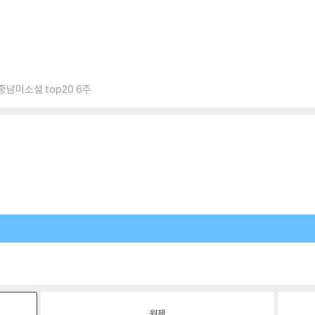
중남미소설 top20 6주
원제