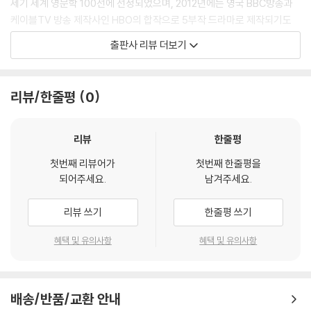
세기 세계 영문학 100선에 선정되었으며, 2012년에는 영국 BBC방송과
당수는 아직 남아 있었다.
케이블TV 방송 제작사인 HBO의 합작으로 5부작 드라마로 제작되기도
티전스는 맥마스터가 그와 같은 일을 할 거라고 생각했지만 확신은 하지
하였다. 이러한 사실은 이 소설이 문학적으로도, 대중적으로도 가치가 있
출판사 리뷰 더보기
못했다. 저기 앉아 있는 자그마한 몸집의 맥마스터는 휘그당 성향의 인물
음을 증명하고 있다.
로, 그처럼 자그마한 사람들이 남들과 달라 보이고 싶어 하는 마음에서 길
이 작품은 문학적?상업적 가치뿐만 아니라, 시대적?역사적 가치를 가지고
렀음직한, 잘 다듬은 검은 뾰족 수염을 하고 있었다. 단단한 금속 빗으로 반
있다. “앞으로 일어나게 될 모든 전쟁들을 막기” 위해 썼다는 이 작품은 포
리뷰/한줄평
0
복적으로 빗어 내려앉게 한 빳빳한 검은 머리와 뾰족한 코, 튼튼하고 고른
드가 웰링턴 하우스(Wellington House)에서 1차 세계 대전 당시 복무한
이를 가진 그는 도자기처럼 매끈한 버터플라이 칼라를 하고 있었으며, 검
경험을 고스란히 녹여 보여주고 있으면서, 전쟁의 참상과 전쟁을 일으키고
은 반점이 있는 강철색 금으로 만든 링으로 타이를 고정시키고 있었는데,
이를 하나의 게임처럼 수행하는 일그러진 인간 군상들의 모습을 적나라하
리뷰
한줄평
티전스는 그것이 그의 동공 색과 잘 어울린다고 생각했다.
게 파헤치고 있다.
첫번째 리뷰어가
첫번째 한줄평을
--- 본문 중에서
또한 이 소설의 중심에는 시대의 변화가 불러오는 가치의 문제가 자리 잡
되어주세요.
남겨주세요.
고 있다. 영국의 빅토리아 시대와 그 이후에 도래한 에드워드(Edward) 왕
조 시대에 영국 사회의 변화와 그 변화의 물결 속에 영국인의 가치관이 어
리뷰 쓰기
한줄평 쓰기
떻게 변화하였는지 이 작품은 잘 보여주고 있다. 이를 위해 이 소설은 “마
지막 토리주의자”(Tory)를 자처하는 크리스토퍼 티전스(Christopher
혜택 및 유의사항
혜택 및 유의사항
Titjens)라는 보수적 인물과 그의 보수적 가치관에 저항하는 그의 아내 실
비아(Sylvia), 그리고 진보적 성향의 사회 운동가이자 여성 권익을 위해
싸우는 발렌타인 워놉(Valentine Wannop)이라는 인물 사이의 관계를
배송/반품/교환 안내
중점적으로 파헤친다. 포드는 이들을 통해 정말로 중요한 인간의 가치는