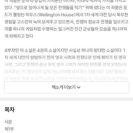
이 작품은 문학적·상업적 가치뿐만 아니라, 시대적·역사적 가치를 가지고
있다. “앞으로 일어나게 될 모든 전쟁들을 막기” 위해 썼다는 이 작품은 포
드가 웰링턴 하우스(Wellington House)에서 1차 세계 대전 당시 복무한
경험을 고스란히 녹여 보여주고 있으면서, 전쟁의 참상과 전쟁을 일으키고
이를 하나의 게임처럼 수행하는 일그러진 인간 군상들의 모습을 적나라하
게 파헤치고 있다.
4부작인 이 소설은 4권의 소설이지만 사실상 하나의 방대한 소설이다. 1
차 세계 대전이 발발하기 전의 영국 사회와 전쟁으로 인해 폐허가 된 영국
사회, 그리고 전쟁이 끝난 뒤의 영국 사회가 어떠한 변화를 겪게 되었는지
보여주는, 즉 영국인의 삶의 파노라마를 보여주는 작품이다. 이런 점에서
이 작품은 전쟁 뒤 유럽 사회가 어떻게 변모하였는지, 더 나아가 어떤 방향
으로 변모하게 될지 보여주는, 사실적이면서 동시에 예지적인 작품인 것이
책소개 더보기
다.
목차
서문
제1부