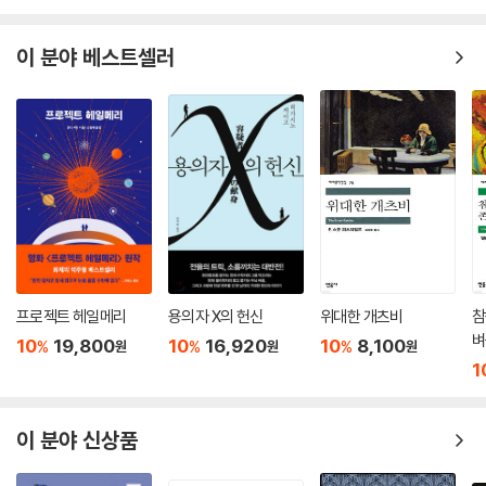
무엇인지, 특히 티전스가 대변하는 전통 귀족 사회에서 말하는 전통 혹은
체면과 명예 같은 것이 어떠한 의미인지를 팜 파탈의 전형인 실비아와 남
이 분야 베스트셀러
성 우월주의를 거부하는 워놉과의 관계 속에서 보여주고자 하였다. - 서문
중에서
프로젝트 헤일메리
용의자 X의 헌신
위대한 개츠비
참
벼
10
19,800
10
16,920
10
8,100
%
%
%
원
원
원
1
이 분야 신상품