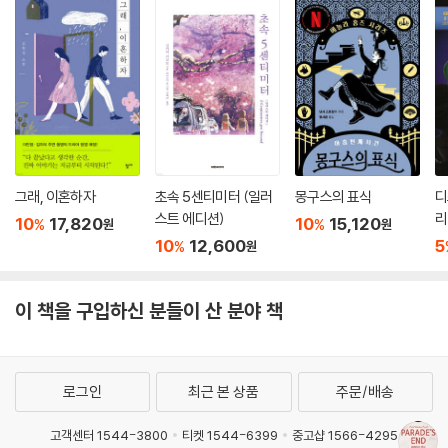
그래, 이혼하자
초속 5센티미터 (일러
몽구스의 표식
디
스트 에디션)
리
10
17,820
10
15,120
%
%
원
원
10
12,600
5
%
원
이 책을 구입하신 분들이 산 분야 책
로그인
최근 본 상품
주문/배송
고객센터 1544-3800
티켓 1544-6399
중고샵 1566-4295