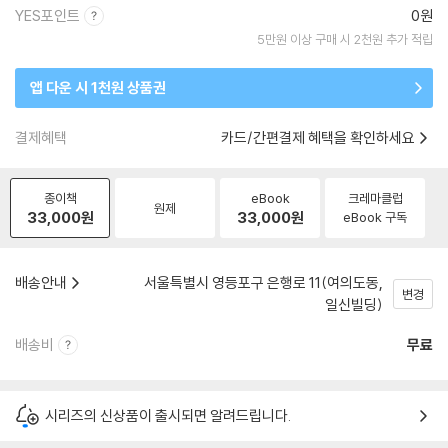
YES포인트
0원
5만원 이상 구매 시 2천원 추가 적립
앱 다운 시 1천원 상품권
결제혜택
카드/간편결제 혜택을 확인하세요
종이책
eBook
크레마클럽
원제
33,000
원
33,000
원
eBook 구독
배송안내
서울특별시 영등포구 은행로 11(여의도동,
변경
일신빌딩)
배송비
무료
시리즈의 신상품이 출시되면 알려드립니다.