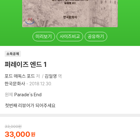
미리보기
사이즈비교
공유하기
소득공제
퍼레이즈 엔드 1
포드 매독스 포드
저
김일영
역
한국문화사
2018.12.30.
원제
Parade's End
첫번째 리뷰어가 되어주세요
33,000
원
33,000