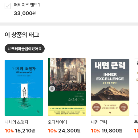
퍼레이즈 엔드 1
33,000
원
이 상품의 태그
#크레마클럽에있어요
니체의 초월자
오디세이아
내면 근력
독
10
15,210
10
24,300
10
19,800
1
%
%
%
원
원
원