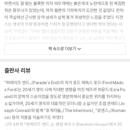
하면서도 잘 맞는 불룩한 의자 씌우개에는 붉은색과 노란색으로 된 복잡한
작은 용무늬가 있었는데, 마치 쾰른의 기하학자가 도안한 것 같았다. 칸막
이 객실에선 근사한 유약 냄새가 살짝 풍겨 위생적인 느낌을 주었다. 티전
스는 영국의 우량 증권처럼 기차가 잘 운행된다고 생각한 적이 있다는 사
실이 기억났다. 기차는 빨리 달렸지만 선로가 연결된 부분을 지날 때는 약
간 흔들리거나 튕겼다. 이런 현상이 예견될 수 있는, 또 실제로 이런 현상이
일어난다 해도 이해할 수 있는 애쉬포드나 톤브리지 전에 있는 커브 길에
책 속으로 더보기
서는 그렇지 않았지만 말이다. 티전스는 이런 사실을 알리기 위해 맥마스
터가 철도 회사에 분명 편지를 쓸 거라고 확신했다. 어쩌면 [타임스]에 기
고할지도 모른다고 생각했다.
출판사 리뷰
자신들 계층이 레지날드 잉글비 경이 수장으로 있는 새로이 창설된 통계청
과 이 세상을 운영하고 있다고 생각하기 때문일 것이다. 이들은 경관이 부
『퍼레이즈 엔드』(Parade's End)의 작가 포드 매독스 포드(Ford Mado
정한 짓을 저지르는 것을 보거나, 철도역의 짐꾼이 불손하거나, 가로등이
x Ford)는 20세기 영미 시에 지대한 영향을 끼친 에즈라 파운드(Ezra Po
부족하거나, 자국의 공공서비스, 혹은 외국에 있는 공공 서비스의 결함을
und)의 문학적 스승이었을 정도로 영문학에서 중요한 위치를 차지하는
보게 되면 베일리얼 대학 출신 특유의 냉담한 어조로 “영국이 어찌 이 지경
소설가이며, 20세기 영국의 대표적인 모더니즘 소설가인 조셉 콘래드(Jo
까지 이르게 된 것이오?”라고 한탄스럽다는 듯이, 아니면 분개하듯이 묻
seph Conrad)와 함께 『후계자들』(The Inheritors), 『로맨스』(Roman
거나 [타임스]에 기고한다. 때로는 영국인의 예의범절, 예술, 외교, 제국 간
ce) 등의 작품을 저술하기도 하였다.
의 무역, 아니면 사망한 정치인과 문인들의 개인적 명예까지도 자신들이
그의 4부작 『퍼레이즈 엔드』는 랜덤 하우스(Random House)에서 20
책임져야 할 일인 것처럼 심각한 내용의 기사를 써 왔고, 또 그 기사들의 상