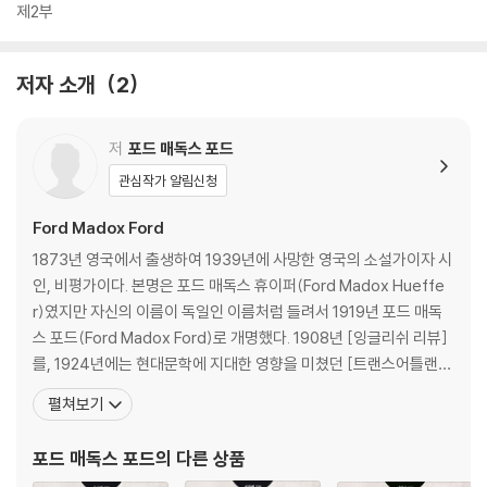
제2부
저자 소개
2
저
포드 매독스 포드
관심작가 알림신청
Ford Madox Ford
1873년 영국에서 출생하여 1939년에 사망한 영국의 소설가이자 시
인, 비평가이다. 본명은 포드 매독스 휴이퍼(Ford Madox Hueffe
r)였지만 자신의 이름이 독일인 이름처럼 들려서 1919년 포드 매독
스 포드(Ford Madox Ford)로 개명했다. 1908년 [잉글리쉬 리뷰]
를, 1924년에는 현대문학에 지대한 영향을 미쳤던 [트랜스어틀랜틱
리뷰] 잡지를 창간하고 편집자로 활약하면서 20세기 초의 아방가르
펼쳐보기
드 모더니즘 작가들을 등단시켰다. 젊은 시절 조셉 콘래드와 합작으
로 3편의 소설을 쓰기 시작하였고, 그의 대표작『훌륭한 군인』은 현대
포드 매독스 포드
의 다른 상품
문학 100선에 그리고 지난