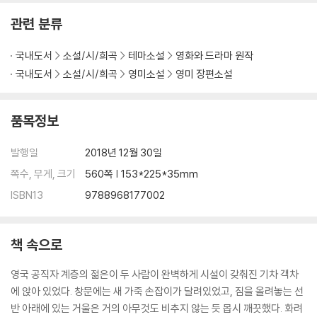
관련 분류
국내도서
소설/시/희곡
테마소설
영화와 드라마 원작
국내도서
소설/시/희곡
영미소설
영미 장편소설
품목정보
발행일
2018년 12월 30일
쪽수, 무게, 크기
560쪽 | 153*225*35mm
ISBN13
9788968177002
책 속으로
영국 공직자 계층의 젊은이 두 사람이 완벽하게 시설이 갖춰진 기차 객차
에 앉아 있었다. 창문에는 새 가죽 손잡이가 달려있었고, 짐을 올려놓는 선
반 아래에 있는 거울은 거의 아무것도 비추지 않는 듯 몹시 깨끗했다. 화려