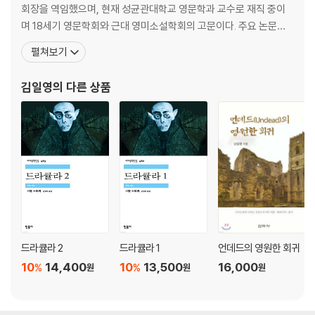
회장을 역임했으며, 현재 성균관대학교 영문학과 교수로 재직 중이
며 18세기 영문학회와 근대 영미소설학회의 고문이다. 주요 논문으
로 「로렌스 스턴의 불확실성의 미학과 종교적 회의주의」, 「불확실성
펼쳐보기
과 중간자에 대한 공포: 전환기 시대의 고딕 드라큘라」가 있으며, 저
서로 『기억과 회복의 서사』, 『언데드의 영원한 회귀』 등이 있다. 『업
김일영
의 다른 상품
둥이 톰 존스 이야기』, 『주석 달린 드라큘라』 등을 우리말
드라큘라 2
드라큘라 1
언데드의 영원한 회귀
10
14,400
10
13,500
16,000
%
%
원
원
원