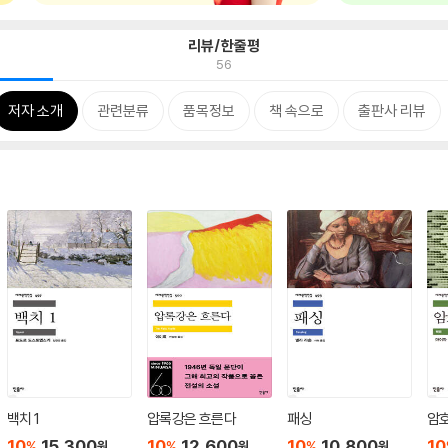
리뷰/한줄평
56
저자 소개
관련분류
품목정보
책 속으로
출판사 리뷰
백치 1
압록강은 흐른다
패싱
암
10
15,300
10
12,600
10
10,800
10
%
%
%
원
원
원