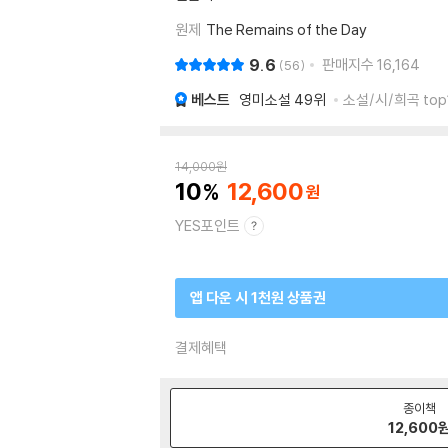
원제
The Remains of the Day
9.6
판매지수
16,164
56
베스트
영미소설
49위
소설/시/희곡 top
14,000
원
10
12,600
YES포인트
앱 다운 시 1천원 상품권
결제혜택
종이책
12,600