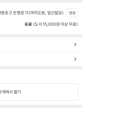
등포구 은행로 11(여의도동, 일신빌딩)
변경
유료
(도서 15,000원 이상 무료)
가게에서 팔기