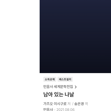
소득공제
베스트셀러
민음사 세계문학전집
남아 있는 나날
가즈오 이시구로
저
송은경
역
민음사
2021.08.06.