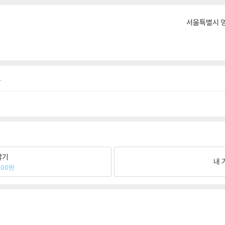
서울특별시 영
.
팔기
내 
900원