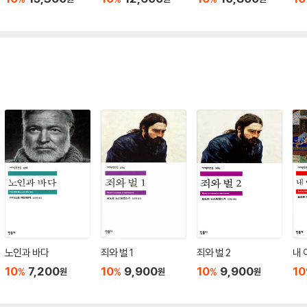
노인과 바다
죄와 벌 1
죄와 벌 2
내 
10
7,200
10
9,900
10
9,900
10
%
%
%
원
원
원