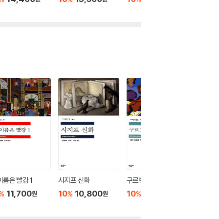
이름은 빨강 1
시지프 신화
구르브 연락 없다
페스트
11,700
10
10,800
10
9,900
10
1
%
%
%
%
원
원
원