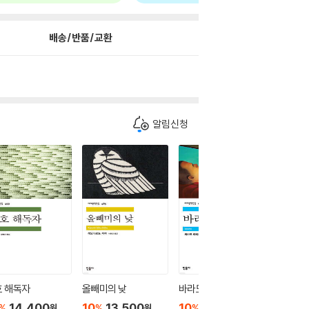
배송/반품/교환
알림신청
호 해독자
올빼미의 낮
바라모
사건
14,400
10
13,500
10
10,800
10
1
%
%
%
%
원
원
원