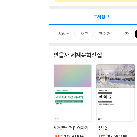
도서정보
시리즈
태그
책소개
목차
민음사 세계문학전집
세계문학전집 이야기
백치 2
10
10,800
10
15,300
%
%
원
원