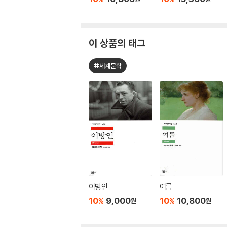
이 상품의 태그
#세계문학
이방인
여름
10
9,000
10
10,800
%
%
원
원