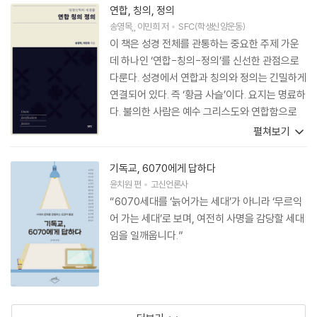
연합, 칭의, 정의
송영목
,
이민희
저
SFC(학생신앙운동)
이 책은 성경 전체를 관통하는 중요한 주제 가운
데 하나인 ‘연합-칭의-정의’를 신선한 관점으로
다룬다. 성경에서 연합과 칭의와 정의는 긴밀하게
연결되어 있다. 즉 ‘황금 사슬’이다. 요지는 명료하
다. 불의한 사람은 예수 그리스도와 연합함으로
의롭게 되며(연합-칭의), 의롭게 된 사람은 세상
펼쳐보기
에서 정의를 실현하게 된다(칭의-정의). 좀 더 자
세히 언급하면 다음과 같다. ‘연합’은 첫째 황금 사
기독교, 6070에게 답하다
슬이다. 주님과 신자의 연합은 신구약 성경 전체
윤치원
편
고신언론사
를 관통하는 중요한 사상이다. 특히 요한계시록에
“6070세대를 ‘늙어가는 세대’가 아니라 ‘무르익
연합 사상이 집대성되어 나타난다. ‘칭의’는 둘째
어 가는 세대’로 보며, 여전히 사명을 감당할 세대
황금 사슬이다. 믿음으로 의롭게 된 사람은 자신
임을 일깨웁니다.”
의 소명을 따라 가정, 교회, 사회에서 믿음의 열매
인 선행을 실천한다. ‘정의’는 셋째 황금 사슬이다.
정의는 칭의를 받은 자들이 마땅히 감당해야 할
사회적 책임이자 선교적 사명이다. 특히 이것은
‘회복-선교적 정의’이다. 성경에서 정의(미셔파