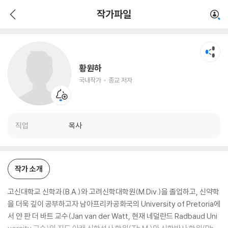
황원하
작가파일
국내작가
종교 저자
황원하
국내작가
종교 저자
직업
목사
작가 소개
고신대학교 신학과(B.A.)와 고려신학대학원(M.Div.)을 졸업하고, 신약학
을 더욱 깊이 공부하고자 남아프리카공화국의 University of Pretoria에
서 얀 판 더 바트 교수(Jan van der Watt, 현재 네덜란드 Radbaud Uni