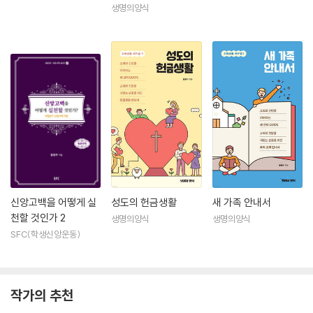
생명의양식
신앙고백을 어떻게 실
성도의 헌금생활
새 가족 안내서
천할 것인가 2
생명의양식
생명의양식
SFC(학생신앙운동)
작가의 추천