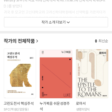
versity 교수)의 지도 아래 신학석사 학위(Th.M.)와 신학박사 학위(Ph.
D.)를 받았다.
귀국 후 모교인 고신대학교와 고려신학대학원에서 신약학을 가르치다가
현재 대구 산성교회 담임목사로 재직하고 있으며, 고신 총회인재풀운영위
작가 소개 더보기
원회 전문위원, 고신 총회성경연구소 연구위원, 한국동남성경연구원 편집
위원장, 고려신학대학원 외래교수(신약학 담당) 등의 직책을 맡아 활발히
활동하고 있다. 특히 그는 우리나라 정서와 현실에 맞는 ‘한국형 개혁교회’
작가의 전체작품
최신순
건설에 각별한 관심을 가지고 산성교회와 한국교회를 섬기고 있다.
그는 지금까지 다양한 저서와 역서를 출간했는데, 「The theological rol
e of signs in the Gospel of John」 (Verlag Dr. Muller, 2008), 「40
일간의 성경여행」 (공저, SFC, 2009), 「설교자를 위한 마가복음 주해」 (C
LC, 2009), 「요한문헌 개론」 (역서, CLC, 2011), 「요한복음 해설노트」 (S
FC, 2011), 「목회서신 주해」 (교회와 성경, 2014), 「마태복음: 고신교단
설립60주년 기념주석」 (총회 출판국, 2014), 「갈라디아서 주해」 (교회와
성경, 2014), 「하이델베르크 요리문답 해설」 (교회와 성경, 2015), 「담임
목사가 되기 전에 알아야 할 7가지」 (공저, 세움북스, 2016) 등을 출간했
으며 다수의 연구논문을 발표했다.
고린도전서 핵심주석
누가복음 쉬운성경주
로마서
석
SFC(학생신앙운동)
생명의양식