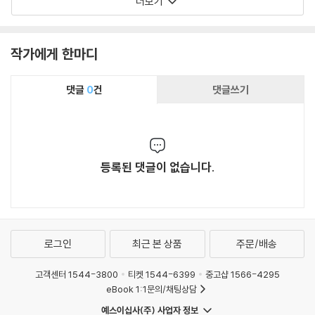
더보기
트, 체다카)는 단순히 공정함을 넘어, 언약에 기
초하여 깨어진 관계를 회복하고, 고아, 과부, 나그
네 등 사회적 약자를 돌보는 하나님의 사랑과 자
작가에게 한마디
비를 실천하는 것이다. 한국교회는 구원을 개인
차원으로 좁게 이해하는 경향이 있는데, 이 책은
댓글
0
건
댓글쓰기
구원의 진정한 의미, 곧 우리와 그리스도와의 연
합이 가져오는 결과가 무엇인지를 가르쳐준다. 이
책에 드러난 포괄적인 연구와 명료한 설명은 독자
들의 이해를 돕는다. 각 장 마지막에 ‘복습과 적용
등록된 댓글이 없습니다.
을 위한 질문과 해설’과 ‘설교문’이 있어서 설명한
내용을 복습하고 나누며 행하고 전하는 데 유용하
다.
로그인
최근 본 상품
주문/배송
고객센터 1544-3800
티켓 1544-6399
중고샵 1566-4295
eBook 1:1문의/채팅상담
예스이십사(주) 사업자 정보