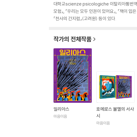
대학교scienze psicologiche 이탈리아
모험』, 『우리는 모두 인권이 있어요』, 『책이 입은
『천사의 간지럼』(고려원) 등이 있다.
작가의 전체작품
일리아스
호메로스 불멸의 서사
시
마음이음
마음이음