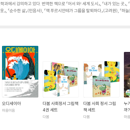
통번역학과에서 강의하고 있다. 번역한 책으로 『어서 와! 세계 도시』, 『내가 있는 곳
 옷』, 『순수한 삶』(민음사), 『잭 푸르시안테가 그룹을 탈퇴하다』(고려원), 『하
오디세이아
다봄 사회정서 그림책
다봄 사회 정서 그림
누
4권 세트
책 세트
까?
마음이음
다봄
다봄
마