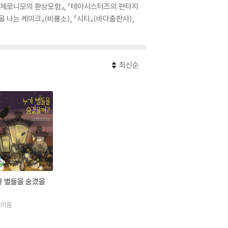
』, 『제로니모의 환상모험』, 『테아시스터즈의 판타지
늘을 나는 케이크』(비룡소), 『시티』(바다출판사),
최신순
가 별들을 숨겼을
음이음