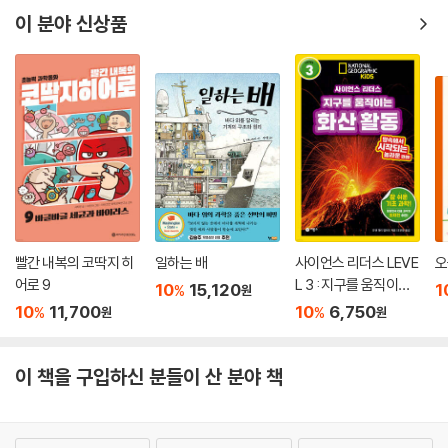
이 분야 신상품
빨간 내복의 코딱지 히
일하는 배
사이언스 리더스 LEVE
오
어로 9
L 3 : 지구를 움직이는
10
15,120
1
%
원
화산 활동
10
11,700
10
6,750
%
%
원
원
이 책을 구입하신 분들이 산 분야 책