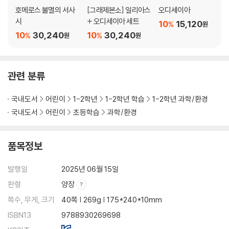
호메로스 불멸의 서사
[그래제본소] 일리아스
오디세이아
시
+ 오디세이아 세트
10
15,120
%
원
10
30,240
10
30,240
%
%
원
원
관련 분류
국내도서
어린이
1-2학년
1-2학년 학습
1-2학년 과학/환경
국내도서
어린이
초등학습
과학/환경
품목정보
발행일
2025년 06월 15일
판형
양장
쪽수, 무게, 크기
40쪽 | 269g | 175*240*10mm
ISBN13
9788930269698