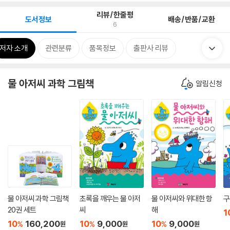
리뷰/한줄평
도서정보
배송/반품/교환
6
저자 소개
관련분류
품목정보
출판사 리뷰
물 아저씨 과학 그림책
알림신청
물 아저씨 과학 그림책
초록을 깨우는 물 아저
물 아저씨와 위대한 항
구
20권 세트
씨
해
1
10
160,200
10
9,000
10
9,000
%
%
%
원
원
원