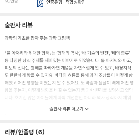
KC인증
인증유형 : 적합성확인
출판사 리뷰
과학의 기초를 잡아 주는 과학 그림책
『물 아저씨와 위대한 항해』는 ‘항해의 역사’, ‘배 기술의 발전’, ‘배의 종류’
등 다양한 상식 주제를 재미있는 이야기로 엮었습니다. 물 아저씨와 아고,
피노의 신나는 항해를 따라가면 개념을 자연스럽게 알 수 있고, 배경지식
도 탄탄하게 쌓을 수 있지요. 바다의 흐름을 통해 과거 조상들이 어떻게 항
해했고 어떤 영향을 미쳤는지 알 수 있어요. 또 바람과 물살이 배에 어떤 영
향을 주는지, 어떻게 방향을 바꿀 수 있는지 등 과학 원리를 설명하고 있답
니다. 호기심 많은 아이들에게 과학 개념뿐만 아니라 역사 상식까지 채워
줄 수 있는 첫 지식 그림책이에요.
출판사 리뷰 더보기
호기심을 자극하는 재치 넘치는 그림
리뷰/한줄평
6
물, 지구본 등 자연물과 물건을 의인화하여 표현했어요. 이를 통해 자연 현