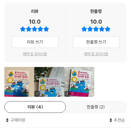
상에 숨은 과학 원리를 놓치지 않고, 상상력을 자극하며 쉽게 개념을 공부
할 수 있어요. 또한 그림 구석구석 저자 특유의 유쾌함을 담은 깨알 재미 요
리뷰
한줄평
소를 추가해 이를 찾아보는 재미까지 더했지요. 페이지를 넘길 때마다 펼
10.0
10.0
쳐지는 알록달록한 색감의 그림은 바다 위 떠 있는 다양한 모양의 배를 한
눈에 볼 수 있어 흥미를 끌어올리고 사물에 대한 탐구심이 깊어질 거예요.
리뷰 쓰기
한줄평 쓰기
실험 코너로 익히는 과학 원리
혜택 및 유의사항
혜택 및 유의사항
부록으로 누구나 사용할 수 있는 ‘슈퍼 매듭 만들기’ 과학 실험을 소개했어
요. 어려워 보이지만 한 단계씩 차근차근 따라 하다 보면 튼튼한 매듭을 만
들 수 있어요. 실생활에 유용한 실험을 통해 아이들은 과학적 사고력과 문
제 해결 능력, 창의적인 관찰력을 자연스럽게 기를 수 있을 거예요.
2
2
리뷰
4
한줄평
2
구매리뷰
추천순