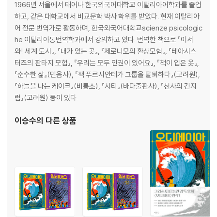
1966년 서울에서 태어나 한국외국어대학교 이탈리아어학과를 졸업
하고, 같은 대학교에서 비교문학 박사 학위를 받았다. 현재 이탈리아
어 전문 번역가로 활동하며, 한국외국어대학교scienze psicologic
he 이탈리아통번역학과에서 강의하고 있다. 번역한 책으로 『어서
와! 세계 도시』, 『내가 있는 곳』, 『제로니모의 환상모험』, 『테아시스
터즈의 판타지 모험』, 『우리는 모두 인권이 있어요』, 『책이 입은 옷』,
『순수한 삶』(민음사), 『잭 푸르시안테가 그룹을 탈퇴하다』(고려원),
『하늘을 나는 케이크』(비룡소), 『시티』(바다출판사), 『천사의 간지
럼』(고려원) 등이 있다.
이승수
의 다른 상품