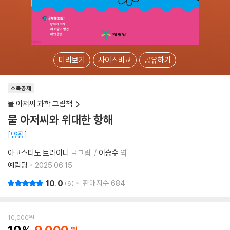
미리보기
사이즈비교
공유하기
소득공제
물 아저씨 과학 그림책
물 아저씨와 위대한 항해
양장
아고스티노 트라이니
글그림
이승수
역
예림당
2025.06.15.
10.0
판매지수
684
6
10,000
원