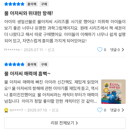
종이책
구매
물 아저씨와 위대한 항해!
아이의 생일선물로 물아저씨 시리즈를 사기로 했어요! 미취학 아이들이
보기 좋은 너무나 유명한 과학그림책이지요. 원래 시리즈에서 책 세권이
더 나왔다고 해서 따로 구매했어요. 아이들이 이해하기 너무나 쉽게 설명
되어 있고, 자연스럽게 흥미를 가지게 되어있어요!
f******n
2025.07.11.
신고
0
댓글
0
종이책
구매
물 아저씨 매력에 흠뻑~
물 아저씨 매력에 빠진 아이라 신간책도 재밌게 읽었어
요!! 물 아저씨의 항해에 관한 이야기를 재밌게 듣고, 역시
나 흥미진진했어요. 물 아저씨라는 캐릭터 부터가 매력이
넘칩니다. 아이가 정말 좋아할 만한 캐릭터인 것 같아요.
다음 신간도 기대가 큽니다.
m****7
2025.07.10.
신고
0
댓글
0
리뷰 전체보기