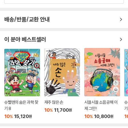
배송/반품/교환 안내
이 분야 베스트셀러
슈뻘맨의 숨은 과학 찾
재주 많은 손
시끌시끌 소음공해 이
슈
기 8
제 그만!
기
10
11,700
%
원
10
15,120
10
10,800
1
%
%
원
원