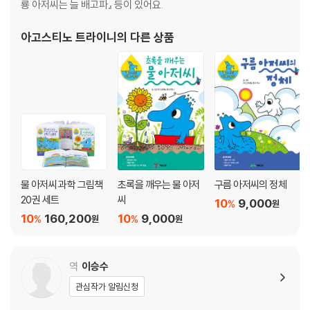
룡 아저씨는 늘 배고파』 등이 있어요.
아고스티노 트라이니
의 다른 상품
물 아저씨 과학 그림책
초록을 깨우는 물 아저
구름 아저씨의 정체
20권 세트
씨
10
9,000
%
원
10
160,200
10
9,000
%
%
원
원
역
이승수
관심작가 알림신청