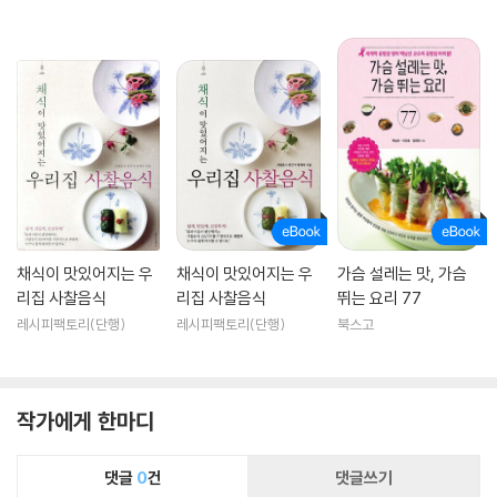
정재덕 셰프의 사찰 음식책 두 권은 건강에 좋은 건 알지만 어렵게 느껴졌
던 사찰 음식을, 또한 병아리콩이나 아보카도 등 낯선 식재료 위주의 서구
식 비건 음식을 뛰어넘는 ‘누구나 매일 만들어 먹고 싶은, 소박한 우리 채식
집밥’을 만나게 해줄 것이다.
사찰음식 명인, 사찰음식 연구가. 사찰음식 대중화를 위해 노력하고 있는
정재덕 셰프는 대한불교조계종의 사찰음식 전문점 발우공양의 조리팀장
을 거쳐 현재 한식당 다담의 헤드셰프로 일하고 있다. 그는 2008년 겨울,
화려함만을 추구하는 요리에 회의감을 느껴 6성급 호텔의 한식 조리장을
채식이 맛있어지는 우
채식이 맛있어지는 우
가슴 설레는 맛, 가슴
그만두고 절로 들어가 스님들에게 사찰음식을 배웠다. 그곳에서 몸을 건강
리집 사찰음식
리집 사찰음식
뛰는 요리 77
하게 하고 마음을 편안하게 하는 사찰음식에 매료된 정셰프는 대안스님에
레시피팩토리(단행)
레시피팩토리(단행)
북스고
게 사찰음식을 사사했고 사찰음식 전문 셰프로 활동하기 시작했다. 2010
년에는 대한명인회에서 사찰음식 부문의 최연소 명인으로 선정되기도 했
다.
작가에게 한마디
댓글
0
건
댓글쓰기