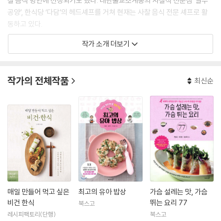
찰 음식 명인에 선정되기도 했다. 대한불교조계종의 사찰식 전문점 ‘발우
공양’, 한식당 ‘다담’의 헤드셰프를 거쳐 현재는 사찰 음식 전문 셰프로 활
동하고 있다.
작가 소개 더보기
2013년, 그는 몸과 마음을 편안하게 하는 우리의 채식인 사찰 음식 대중화
를 위해 가정에서 만들기 좋은 사찰 음식을 소개한 책 『채식이 맛있어지는
우리집 사찰 음식』을 출간했다. 이 책은 출간과 동시에 베스트셀러에 올라
작가의 전체작품
최신순
지금껏 ‘사찰 음식 입문서’로 사랑받고 있으며, 해외에도 출간되었다.
첫 책을 내고 10년. 그간 다채로운 사찰 음식 레시피를 수집해 이를 기반으
로 비건을 위한 한식 메뉴를 개발해온 그는 첫 책보다 훨씬 더 쉽고 대중적
인 레시피로 사찰 음식을 보다 널리 알리고자, 레시피팩토리와 다시 손을
잡고 두 번째 책을 1년반에 걸쳐 준비했다.
두 번째 책 『매일 만들어 먹고 싶은 비건 한식(부제 : 사찰 음식을 모티브로
한 소박한 채식 집밥 106가지)』은 더 넓은 의미로 ‘사찰 음식’ 대신 ‘비건
한식’이라는 표현을 사용했다. 일상에서 즐기기 딱 좋은 친숙하면서도 새
매일 만들어 먹고 싶은
최고의 유아 밥상
가슴 설레는 맛, 가슴
로운 사찰 음식들을 많이 담고 있어 점점 늘어나는 채식 지향자와 비건인
비건 한식
뛰는 요리 77
북스고
들에게 꼭 권하고 싶기 때문이다.
레시피팩토리(단행)
북스고