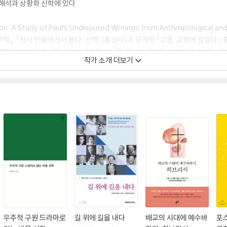
해석과 상황화 신학에 있다.
 A Study of Paul’s Undisputed Writings from Anthropological an
듣다: 구약』, 『성서 인물에게서 듣다: 신약』(홍성사)과 공저인 『고엘, 교회에 말걸다』
라 시대의 선교』(케노시스), 『요한계시록, 하나님 백성의 승전가』(성서유니온),
작가 소개 더보기
원), 『포스트코로나 시대와 교회의 미래』(동연) 등이 있다.
우주적 구원 드라마로
길 위에 길을 내다
배교의 시대에 예수바
포