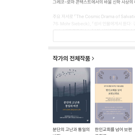
그레코-로마 콘텍스트에서의 바울 신학 사상의 
주요 저서로 『The Cosmic Drama of Salvation:
76; Mohr Siebeck), 『성서 인물에게서 
사상』(새물결플러스), 『4차 산업혁명과 디아스포
회적, 선교적 이해와 모델』(에스라 성경통독 사역
작가의 전체작품
분단의 고난과 통일의
한인교회를 넘어 보편