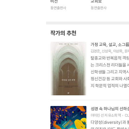
비전
교회로
동연출판사
동연출판사
작가의 추천
가정 교육, 설교, 소그
김경준
,
신성욱
,
이상화
,
윤
탈종교와 반복음적 격랑
는 크리스천 리더들을 
신학생들 그리고 지역사회
정신건강 등 교회와 사
지 학문적 업적의 나열이
마다 단지 이론적 논의에
이 논문집을 읽는 독자
성경 속 하나님의 선하
아이린 선
저
유소희
역
C
다양성(diversity)