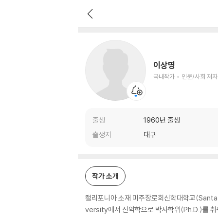
이상명
국내작가
인문/사회 저자
이상명
국내작가
인문/사회 저자
출생
1960년 출생
출생지
대구
작가 소개
캘리포니아 소재 미주장로회신학대학교(Santa Fe S
versity에서 신약학으로 박사학위(Ph.D.