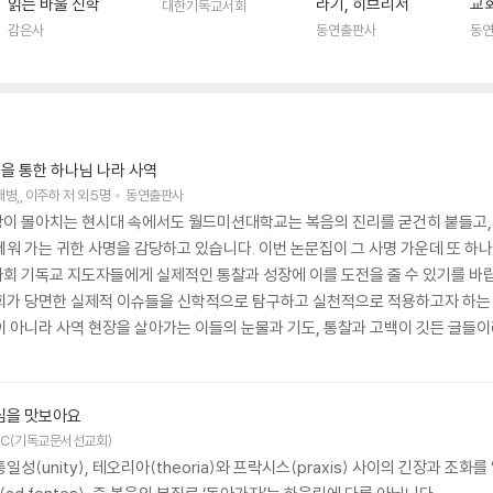
읽는 바울 신학
라기, 히브리서
교
대한기독교서회
감은사
동연출판사
동
룹을 통한 하나님 나라 사역
재병
,
이주하
저
외 5명
동연출판사
이 몰아치는 현시대 속에서도 월드미션대학교는 복음의 진리를 굳건히 붙들고, 
세워 가는 귀한 사명을 감당하고 있습니다. 이번 논문집이 그 사명 가운데 또 하
 기독교 지도자들에게 실제적인 통찰과 성장에 이를 도전을 줄 수 있기를 바랍니다
회가 당면한 실제적 이슈들을 신학적으로 탐구하고 실천적으로 적용하고자 하는 
 아니라 사역 현장을 살아가는 이들의 눈물과 기도, 통찰과 고백이 깃든 글들이라
 머물지 않고 실천적 대안을 제시함으로써 테오리아(theoria)와 프락시스(pr
들은 공저자들의 학문적 열정과 실제적 탐구를 통해 교회 현장에 대한 깊은 이해와
심을 맛보아요
LC(기독교문서선교회)
과 통일성(unity), 테오리아(theoria)와 프락시스(praxis) 사이의 긴장과