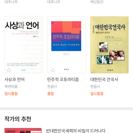
대추나무
대추나무
백년동안
사상과 언어
민주적 코포라티즘
대한민국 건국사
북앤피플
현음사
현음사
일시품절
품절
일시품절
작가의 추천
반대한민국세력의 비밀이 드러나다