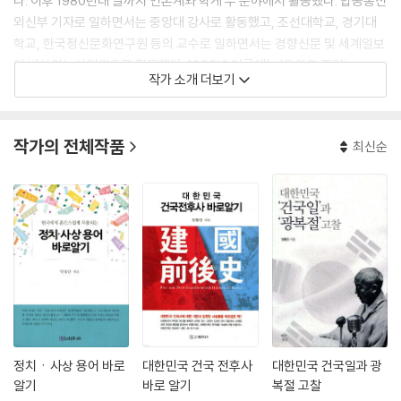
다. 이후 1980년대 말까지 언론계와 학게 두 분야에서 활동했다. 합동통신
외신부 기자로 일하면서는 중앙대 강사로 활동했고, 조선대학교, 경기대
학교, 한국정신문화연구원 등의 교수로 일하면서는 경향신문 및 세계일보
의 비상임논설위원으로 활동했다. 1988년 여름에는 '우익은 죽었는
작가 소개 더보기
가?'라는 글을 발표하여, 국민들에게 당시 한국사회에서 활동하던 좌익혁
명세력의 동향과 위험성을 경고하였다. 1990년대부터는 언론인의로서의
활동을 접고 학문연구에 집중했으며, 학문연구 틈틈이 여러 월간지들에 한
작가의 전체작품
최신순
국사회의 사상적 동향을 분석하고 예측하는 많은 글들을 발표했다. 2009
년 25년간 재직해온 한국학중앙연구원(구 한국정신문화연구원)에서 퇴
임하였다. 현재는 한국학중앙연구원의 명예교수와 현대사상연구회 회장
으로 활동하고 있다. 주된 연구영역은 정치이데올로기, 혁명론, 한국현대
정치사 등이다. 주요 저서로는 '민주적 코포타리즘', '대한민국 건국사', '한
국의 정치현실' 등이 있으며, 최근에 발표한 논문으로는 '대한민국은 언제
건국되었나?', '1948년 남북협상에 관한 연구', '이승만과 대한민국 건국',
'한반도 분단의 정확한 원인 규명' 등이 있다.
정치ㆍ사상 용어 바로
대한민국 건국 전후사
대한민국 건국일과 광
알기
바로 알기
복절 고찰