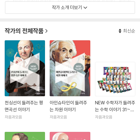
서』, 『아인슈타인이 들려주는 차원 이야기』, 『오일러가 들려주는 최적화
작가 소개 더보기
이론 이야기』, 『수학 언어로 문화재를 읽다』, 『수학 언어로 건축를 읽다』
등이 있다. 『한 권으로 이해하는 미적분』의 감수를 했다.
작가의 전체작품
최신순
천싱선이 들려주는 평
아인슈타인이 들려주
NEW 수학자가 들려주
면곡선 이야기
는 차원 이야기
는 수학 이야기 31~6
0권 세트
자음과모음
자음과모음
자음과모음