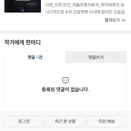
다면, 비트코인, 자율주행자동차, 하이퍼루프 등
시기적으로 4차 산업혁명 시대에 접어든 오늘날
의 일상에서 접할 수 있는 다양한 모습을 수학의
펼쳐보기
언어로 명쾌하게 이야기하고 있다는 것이다. 때문
에 이 책은 4차 산업혁명시대의 사회+과학+예
술+첨단기술공학+스포츠의 융합적 관심사를 종
작가에게 한마디
합적으로 만나볼 수 있음은 물론, 심지어 수학의
안내를 받아 세상을 이해하는 가성비 최고의, 최
댓글
0
건
댓글쓰기
적의 수학도서가 아닐까 싶다.
등록된 댓글이 없습니다.
로그인
최근 본 상품
주문/배송