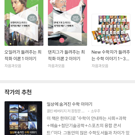
오일러가 들려주는 최
댄치그가 들려주는 최
New 수학자가 들려주
적화 이론 1 이야기
적화 이론 2 이야기
는 수학 이야기 1~30
세트
자음과모음
자음과모음
자음과모음
작가의 추천
일상에 숨겨진 수학 이야기
콜린 베버리지
저
장정문
역
오혜정
소우주
감수
이 책은 한마디로 "수학이 안내하는 사회+과학
+예술+첨단기술공학+스포츠의 융합 콘서
트!"이다. 그동안의 많은 수학도서들과 차이가 있