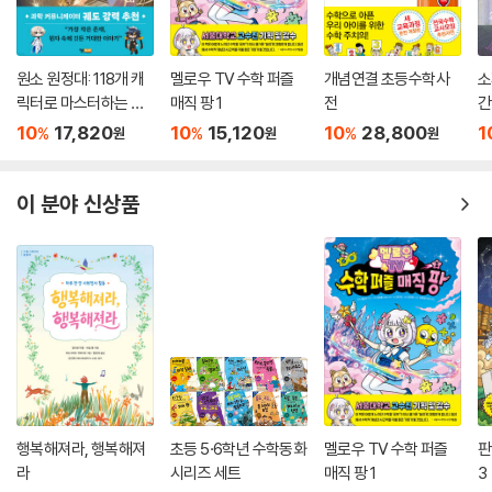
배경, 재미있는 에피소드 등을 아이들에게 전해 주어 이해를 돕는다. 교실
뿐 아니라 교실 밖에서도 수학을 체험할 수 있도록 구성되어 있어 생활 속
수학을 쉽게 발견할 수 있도록 하였다.
원소 원정대: 118개 캐
멜로우 TV 수학 퍼즐
개념연결 초등수학사
소
릭터로 마스터하는 주
매직 팡 1
전
간
기율표 공략집
뇌에서 원리가 녹아내리는 마술 같은 수학 이야기!
10
17,820
10
15,120
10
28,800
1
%
%
%
원
원
원
―수학의 기본 개념을 A부터 Z까지 낱낱이 파헤친 최초의 이야기 수학책!
―뇌에서 원리가 녹아내리듯 통째로 개념과 패턴이 익혀진다.
이 분야 신상품
―고대부터 현대까지 수학의 역사를 새롭게 쓴 최고의 천재 수학자들이
자신이 발견한 원리와 업적을 아이들에게 설명하는 형식으로 쉽고 친근하
게 다가간다.
―수학자들이 자신들의 수학 이론과, 역사적 배경, 재미있는 에피소드 등
을 아이들과 함께 타임머신을 타고 그 시대로 돌아가 생동감 있게 전해 준
다.
―쌍방향 수업 방식으로 교실뿐 아니라 교실 밖에서도 수학을 배우고, 체
험할 수 있도록 구성하여 실생활과 접목된 현장 학습 효과가 탁월하다.
―초중고 수학의 전 과정을 개념별로 정리, 현행 교과 과정과 긴밀히 연계
하여 선행 학습 효과가 뛰어나다.
행복해져라, 행복해져
초등 5·6학년 수학동화
멜로우 TV 수학 퍼즐
판
라
시리즈 세트
매직 팡 1
3
―세련된 디자인과 수준 높은 일러스트, 만화 컷을 삽입하여 수학 원리를