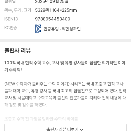
발행일
2025년 09월 25일
쪽수, 무게, 크기
5328쪽 | 164*225mm
ISBN13
9788954453400
KC인증
인증유형 : 적합성확인
출판사 리뷰
100% 국내 현직 수학 교수, 교사 및 유명 강사들이 집필한 획기적인 이야
기 수학책!
〈NEW 수학자가 들려주는 수학 이야기〉 시리즈는 국내 초중고 현직 교사
들과 대학 교수, 유명 강사 등 국내 최고의 집필진으로 구성되어 있다. 현직
교사 및 서울대학교 수학교육과 출신의 전문가들이 차례와 전체 내용에 대
해 검토 및 감수를 하였다.
초중고 수학 전 과정을 망라한 수학의 바이블!
출판사 리뷰 더보기