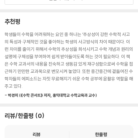
머릿속에 개념이 잡히면 세상 그 어떤 학문보다도 쉬운 학문이 바로 수학
이다. 〈NEW 수학자가 들려주는 수학 이야기〉는 바로 이 개념을 잡아 주기
위해서 수학의 주요 개념과 주제를 자연수부터 미적분까지 세분화하여 깊
추천평
이 있으면서도 재미있게 개념을 설명하고 있다. 수학의 전 분야를 총망라
한 ‘수학 대사전’이라고 할 수 있다.
학생들이 수학을 어려워하는 요인 중 하나는 ‘추상성이 강한 수학적 사고
의 특성과 구체적인 것을 좋아하는 학생의 사고방식의 차이 때문이다. 이
외우지 않아도 게임을 익히듯 원리와 개념이 통째로 입력된다!
런 차이를 줄이기 위해서 수학의 추상성을 희석시키고 수학 개념과 원리의
실생활과 접목된 현장 수학 교육의 새로운 혁명
설명에 구체성을 부여하여 쉽게 받아들이도록 하는 것이 필요하다. 이 책
은 수학 교과서의 내용을 친숙하고 생동감 있게 재구성함으로써 수학을 접
〈NEW 수학자가 들려주는 수학 이야기〉는 수학자들이 자신이 연구한 이론
근하기 만만한 교과목으로 변모시켜 놓았다. 또한 중간중간에 곁들여진 수
과 업적을 아이들에게 설명하는 형식으로 아이들의 수학의 이해를 돕는다.
학자들의 에피소드는 자칫 무료해지기 쉬운 수학 공부에 윤활유 역할을 해
수학자들이 자신들의 수학 이론과, 그에 대한 역사적인 배경, 재미있는 에
주고 있다.
피소드 등을 아이들에게 전해 주는 방식이다. 또한 수업 장소가 교실뿐 아
- 박경미 (《수학 콘서트》 저자, 홍익대학교 수학교육과 교수)
니라 교실 밖에서 배우고, 체험할 수 있도록 구성해 생활 속 수학을 발견할
수 있도록 했다.
따라서 더 이상 수학에 대한 부담감과 중압감에 못 이겨 억지로 외우고, 머
리뷰/한줄평
0
리를 싸매지 않아도 된다. 소설을 읽듯 술술 읽기만 해도 수학 개념과 원리
가 통째로 입력되는 마술 같은 효력을 발휘하기 때문이다.
리뷰
한줄평