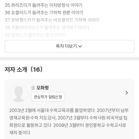
35 콰리즈미가 들려주는 이차방정식 이야기
36 유클리드가 들려주는 기하학 원론 이야기
37 로바쳅스키가 들려주는 비유클리드 기하학 이야기
38 프톨레마이오스가 들려주는 삼각비 1 이야기
39 탈레스가 들려주는 원 2 이야기
40 피어슨이 들려주는 두 집단의 비교 이야기
목차 더보기
41 앨프리드 마셜이 들려주는 이자 이야기
42 오일러가 들려주는 최적화 이론 1 이야기
43 댄치그가 들려주는 최적화 이론 2 이야기
저자 소개
16
44 존 내시가 들려주는 의사 결정 이론 이야기
45 디리클레가 들려주는 선택과 배열 이야기
46 오일러가 들려주는 복소수 이야기
글
오화평
47 해리엇이 들려주는 이차부등식 이야기
관심작가 알림신청
48 실베스터가 들려주는 행렬 이야기
49 칸토어가 들려주는 집합 이야기
2003년 2월에 서울대 수학교육과를 졸업하였다. 2007년부터 남부
50 존 벤이 들려주는 벤 다이어그램 이야기
영재교육원 수학 지도강사, 2007년 3월부터 수학사랑 외국저널 팀
51 에미 뇌터가 들려주는 이항연산 이야기
회원으로 활동하고 있다. 2008년 3월부터 경인중학교 수학교사로
52 갈루아가 들려주는 군 이야기
재직 중이다.