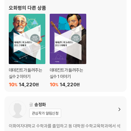
53 러셀이 들려주는 명제와 논리 이야기
54 슈바르츠가 들려주는 절대부등식 이야기
오화평
의 다른 상품
55 디리클레가 들려주는 함수 2 이야기
56 카르다노가 들려주는 확률 2 이야기
57 슈티펠이 들려주는 지수 이야기
58 네이피어가 들려주는 로그 이야기
59 뉴턴이 들려주는 지수함수와 로그함수 이야기
60 푸리에가 들려주는 삼각함수 이야기
데데킨트가 들려주는
데데킨트가 들려주는
실수 2 이야기
실수 1 이야기
10
14,220
10
14,220
%
%
원
원
글
송정화
관심작가 알림신청
이화여자대학교 수학과를 졸업하고 동 대학원 수학교육학과에서 석