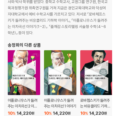
사와 박사 학위를 받았다. 중학교 수학교사, 교원그룹 연구원, 한국교
육과정평가원 위촉연구원을 거쳐 지금은 경인교육대학교와 덕성여
자대학교에서 예비 수학교사를 가르치고 있다. 저서로 『로바체프스
키가 들려주는 비유클리드 기하학 이야기』, 『아폴로니우스가 들려주
는 이차곡선 이야기(1~2)』. 『즐깨감 스토리텔링 서술형 수학(4~6
학년)』 등이 있다.
송정화
의 다른 상품
아폴로니우스가 들려
아폴로니우스가 들려
로바쳅스키가 들려주
주는 이차곡선 2 이야
주는 이차곡선 1 이야기
는 비유클리드 기하학
기
이야기
10
14,220
10
14,220
10
14,220
%
%
%
원
원
원