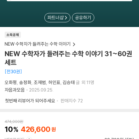
파트너샵
공유하기
소득공제
NEW 수학자가 들려주는 수학 이야기
NEW 수학자가 들려주는 수학 이야기 31~60권
세트
전30권
오화평
송정화
조재범
허인표
김승태
글
외 11명
자음과모음
2025.09.25.
첫번째 리뷰어가 되어주세요
판매지수
72
474,000
원
10
426,600