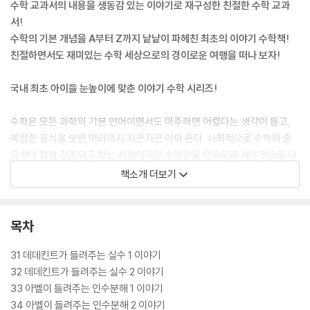
수학 교과서의 내용을 생동감 있는 이야기로 재구성한 친절한 수학 교과
서!
수학의 기본 개념을 A부터 Z까지 낱낱이 파헤친 최초의 이야기 수학책!
친절하면서도 재미있는 수학 세상으로의 경이로운 여행을 떠나 보자!
국내 최초 아이들 눈높이에 맞춘 이야기 수학 시리즈!
수학은 모든 과학의 기본 언어이면서도 마주하면 어렵다는 생각이 들고,
복잡한 공식을 보면 머리까지 지끈지끈 아파 온다. 사회적으로 수학의 중
요성이 점점 강조되고 있는 시점이지만 수학만을 단독으로 세부적으로 다
룬 시리즈는 그동안 없었다.
책소개 더보기
그러나 사회에 적응하려면 반드시 깨우쳐야만 하는 수학, ‘수학을 좀 더 재
미있고 부담 없이 배울 수는 없을까?’ 이런 생각에서 기획된 도서가 바로
목차
〈NEW 수학자가 들려주는 수학 이야기〉 시리즈다.
31 데데킨트가 들려주는 실수 1 이야기
32 데데킨트가 들려주는 실수 2 이야기
33 아벨이 들려주는 인수분해 1 이야기
34 아벨이 들려주는 인수분해 2 이야기