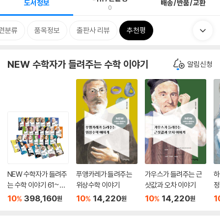
도서정보
배송/반품/교환
0
련분류
품목정보
출판사 리뷰
추천평
NEW 수학자가 들려주는 수학 이야기
알림신청
NEW 수학자가 들려주
푸앵카레가 들려주는
가우스가 들려주는 근
하
는 수학 이야기 61~88
위상수학 이야기
삿값과 오차 이야기
정
권 세트
10
398,160
10
14,220
10
14,220
1
%
%
%
원
원
원