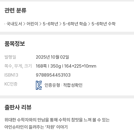
관련 분류
국내도서
어린이
5-6학년
5-6학년 학습
5-6학년 수학
품목정보
발행일
2025년 10월 02일
쪽수, 무게, 크기
168쪽 | 350g | 164*225*10mm
ISBN13
9788954453103
KC인증
인증유형 : 적합성확인
출판사 리뷰
위대한 수학자와의 만남을 통해 수학의 참맛을 느껴 볼 수 있는
아인슈타인이 들려주는 ‘차원’ 이야기