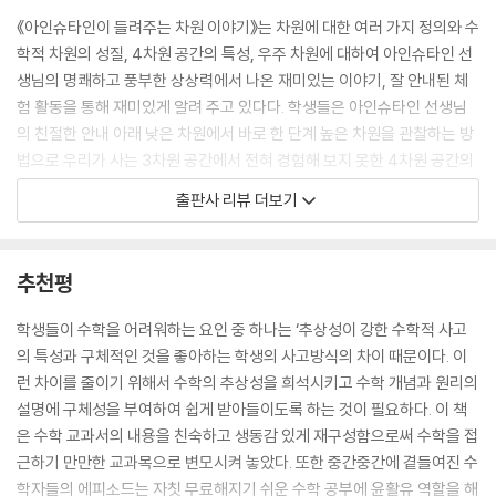
《아인슈타인이 들려주는 차원 이야기》는 차원에 대한 여러 가지 정의와 수
학적 차원의 성질, 4차원 공간의 특성, 우주 차원에 대하여 아인슈타인 선
생님의 명쾌하고 풍부한 상상력에서 나온 재미있는 이야기, 잘 안내된 체
험 활동을 통해 재미있게 알려 주고 있다다. 학생들은 아인슈타인 선생님
의 친절한 안내 아래 낮은 차원에서 바로 한 단계 높은 차원을 관찰하는 방
법으로 우리가 사는 3차원 공간에서 전혀 경험해 보지 못한 4차원 공간의
특성 및 도형을 보다 쉽게 이해하도록 한다. 또 영화 속 차원 이야기를 곁들
출판사 리뷰 더보기
임으로써 차원이 매우 친숙한 개념이며 학생들의 상상력을 풍부하게 해 줄
수 있는 개념임을 알게 한다.
추천평
실생활에서 차원의 원리를 꿰뚫는다!
학생들이 수학을 어려워하는 요인 중 하나는 ‘추상성이 강한 수학적 사고
우리는 종종 엉뚱하면서도 개성이 강한 사람을 표현할 때 4차원이라는 단
의 특성과 구체적인 것을 좋아하는 학생의 사고방식의 차이 때문이다. 이
어를 사용하곤 한다. 또 SF 영화나 공상 과학 만화, 애니메이션에서도 차원
런 차이를 줄이기 위해서 수학의 추상성을 희석시키고 수학 개념과 원리의
은 단골 메뉴로 사용되고 있다. 여기에서의 차원은 단순히 우리가 사는 세
설명에 구체성을 부여하여 쉽게 받아들이도록 하는 것이 필요하다. 이 책
상과 다른 세상을 표현하기 위한 하나의 도구 역할을 하고 있다. 수학적 차
은 수학 교과서의 내용을 친숙하고 생동감 있게 재구성함으로써 수학을 접
원은 공간의 한 점의 위치를 나타내기 위해 필요한 양의 개수로 정의한다.
근하기 만만한 교과목으로 변모시켜 놓았다. 또한 중간중간에 곁들여진 수
이 수업에서는 이와 같이 각각 다른 의미를 나타내는 차원에 대하여 적절
학자들의 에피소드는 자칫 무료해지기 쉬운 수학 공부에 윤활유 역할을 해