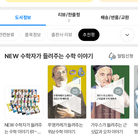
리뷰/한줄평
도서정보
배송/반품/교환
0
관련분류
품목정보
출판사 리뷰
추천평
NEW 수학자가 들려주는 수학 이야기
알림신청
NEW 수학자가 들려주
푸앵카레가 들려주는
가우스가 들려주는 근
하
는 수학 이야기 61~88
위상수학 이야기
삿값과 오차 이야기
정