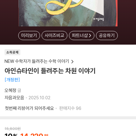
미리보기
사이즈비교
파트너샵
공유하기
소득공제
NEW 수학자가 들려주는 수학 이야기
아인슈타인이 들려주는 차원 이야기
개정판
오혜정
글
자음과모음
2025.10.02.
첫번째 리뷰어가 되어주세요
판매지수
96
15,800
원