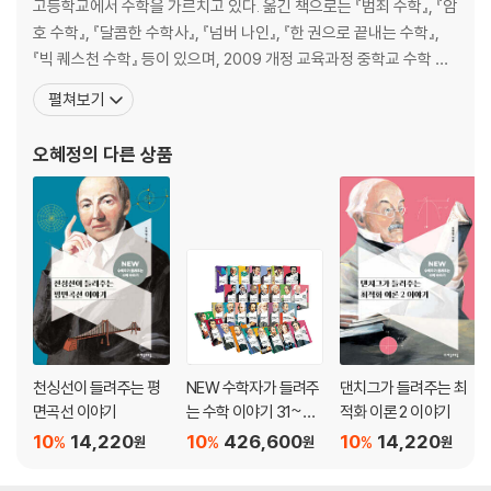
고등학교에서 수학을 가르치고 있다. 옮긴 책으로는 『범죄 수학』, 『암
호 수학』, 『달콤한 수학사』, 『넘버 나인』, 『한 권으로 끝내는 수학』,
『빅 퀘스천 수학』 등이 있으며, 2009 개정 교육과정 중학교 수학 교
과서 및 2015 개정 교육과정 중학교 수학 교과서를 집필하였고, 이외
펼쳐보기
저서로 『새로 쓰는 초등수학 교과서』, 『아인슈타인이 들려주는 차원
이야기』, 『오일러가 들려주는 최적화 이론 이야기』, 『수학 언어로 문
오혜정
의 다른 상품
화재를 읽다』, 『수학 언어
천싱선이 들려주는 평
NEW 수학자가 들려주
댄치그가 들려주는 최
면곡선 이야기
는 수학 이야기 31~60
적화 이론 2 이야기
권 세트
10
14,220
10
426,600
10
14,220
%
%
%
원
원
원