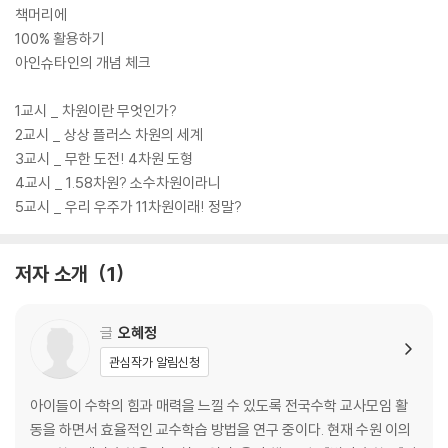
책머리에
100% 활용하기
아인슈타인의 개념 체크
1교시 _ 차원이란 무엇인가?
2교시 _ 상상 플러스 차원의 세계
3교시 _ 무한 도전! 4차원 도형
4교시 _ 1.58차원? 소수차원이라니
5교시 _ 우리 우주가 11차원이래! 정말?
저자 소개
1
글
오혜정
관심작가 알림신청
아이들이 수학의 힘과 매력을 느낄 수 있도록 전국수학 교사모임 활
동을 하면서 효율적인 교수학습 방법을 연구 중이다. 현재 수원 이의