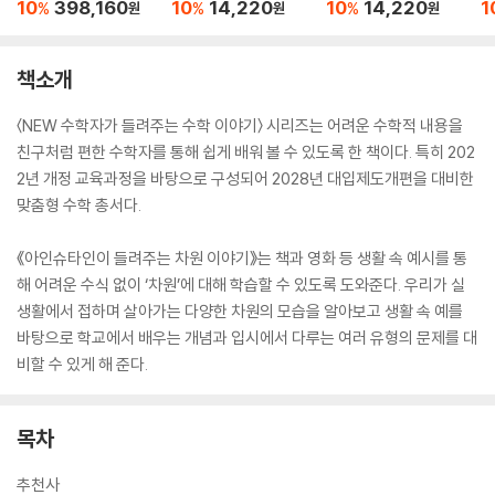
권 세트
10
398,160
10
14,220
10
14,220
1
%
%
%
원
원
원
책소개
〈NEW 수학자가 들려주는 수학 이야기〉 시리즈는 어려운 수학적 내용을
친구처럼 편한 수학자를 통해 쉽게 배워 볼 수 있도록 한 책이다. 특히 202
2년 개정 교육과정을 바탕으로 구성되어 2028년 대입제도개편을 대비한
맞춤형 수학 총서다.
《아인슈타인이 들려주는 차원 이야기》는 책과 영화 등 생활 속 예시를 통
해 어려운 수식 없이 ‘차원’에 대해 학습할 수 있도록 도와준다. 우리가 실
생활에서 접하며 살아가는 다양한 차원의 모습을 알아보고 생활 속 예를
바탕으로 학교에서 배우는 개념과 입시에서 다루는 여러 유형의 문제를 대
비할 수 있게 해 준다.
목차
추천사