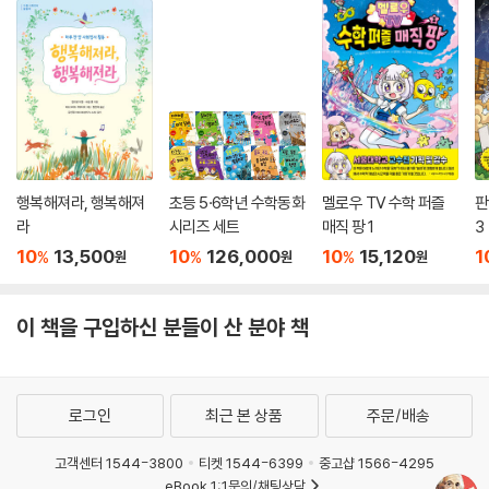
행복해져라, 행복해져
초등 5·6학년 수학동화
멜로우 TV 수학 퍼즐
판
라
시리즈 세트
매직 팡 1
3
10
13,500
10
126,000
10
15,120
1
%
%
%
원
원
원
이 책을 구입하신 분들이 산 분야 책
로그인
최근 본 상품
주문/배송
고객센터 1544-3800
티켓 1544-6399
중고샵 1566-4295
eBook 1:1문의/채팅상담