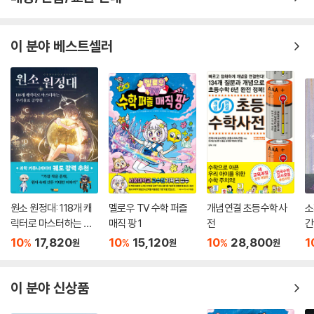
- 박숙녀 (용인외국어고등학교 수학 교사)
간에서 4차원 공간을 이해하는 방법을 모색해 간다.
―수학적 차원과 우주적 차원을 함께 설명하여 차원이 수학이라는 학문에
이 분야 베스트셀러
갇힌 개념이 아님을 이해하게 한다.
원소 원정대: 118개 캐
멜로우 TV 수학 퍼즐
개념연결 초등수학사
소
릭터로 마스터하는 주
매직 팡 1
전
간
기율표 공략집
10
17,820
10
15,120
10
28,800
1
%
%
%
원
원
원
이 분야 신상품