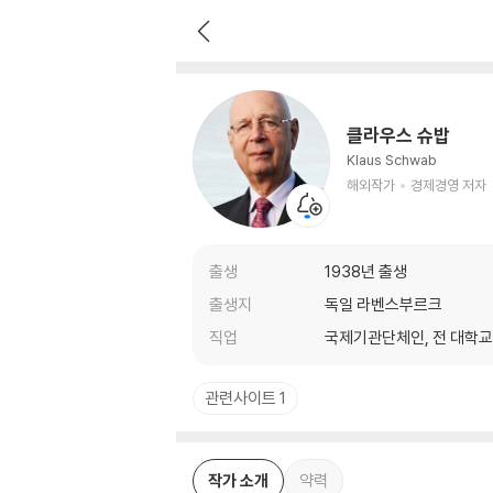
클라우스 슈밥
해외작가
경제경영 저자
클라우스 슈밥
Klaus Schwab
해외작가
경제경영 저자
출생
1938년 출생
출생지
독일 라벤스부르크
직업
국제기관단체인, 전 대학
관련사이트 1
작가 소개
약력