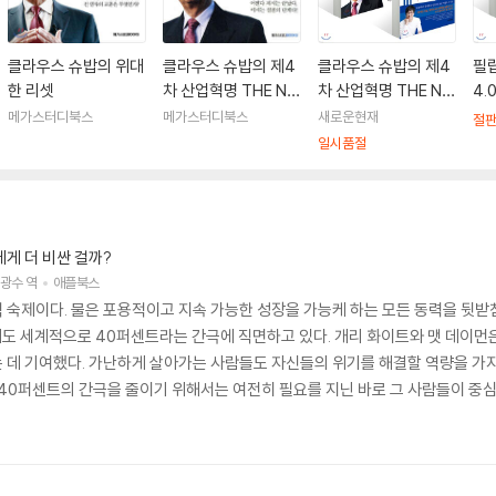
클라우스 슈밥의 위대
클라우스 슈밥의 제4
클라우스 슈밥의 제4
필
한 리셋
차 산업혁명 THE NE
차 산업혁명 THE NE
4.
XT
XT + 한 권으로 정리
의
메가스터디북스
메가스터디북스
새로운현재
절
하는 4차산업혁명
일시품절
게 더 비싼 걸까?
광수
역
애플북스
 숙제이다. 물은 포용적이고 지속 가능한 성장을 가능케 하는 모든 동력을 뒷받침
에도 세계적으로 40퍼센트라는 간극에 직면하고 있다. 개리 화이트와 맷 데이먼은
 데 기여했다. 가난하게 살아가는 사람들도 자신들의 위기를 해결할 역량을 가지고
 40퍼센트의 간극을 줄이기 위해서는 여전히 필요를 지닌 바로 그 사람들이 중