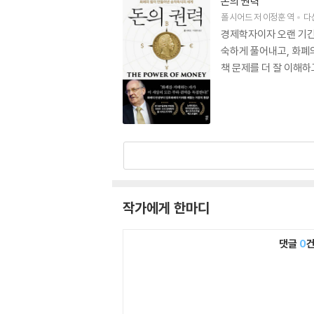
돈의 권력
폴 시어드
저
이정훈
역
다
경제학자이자 오랜 기간
숙하게 풀어내고, 화폐
책 문제를 더 잘 이해하
작가에게 한마디
댓글
0