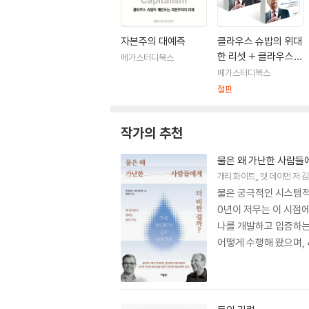
자본주의 대예측
클라우스 슈밥의 위대
한 리셋 + 클라우스
메가스터디북스
슈밥의 제4차 산업혁
메가스터디북스
명
절판
작가의 추천
물은 왜 가난한 사람들에
개리 화이트
,
맷 데이먼
저
김
물은 궁극적인 시스템적
0년이 저무는 이 시점
나를 개발하고 입증하는
어떻게 수행해 왔으며,