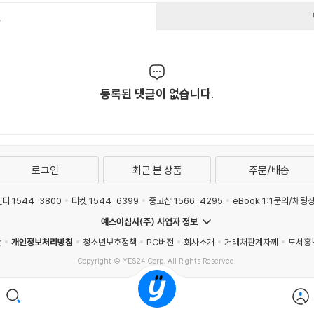
건
등록된 댓글이 없습니다.
로그인
최근 본 상품
주문/배송
터 1544-3800
티켓 1544-6399
중고샵 1566-4295
eBook 1:1문의/채팅
예스이십사(주) 사업자 정보
관
개인정보처리방침
청소년보호정책
PC버전
회사소개
거래처관계자께
도서홍
Copyright © YES24 Corp. All Rights Reserved.