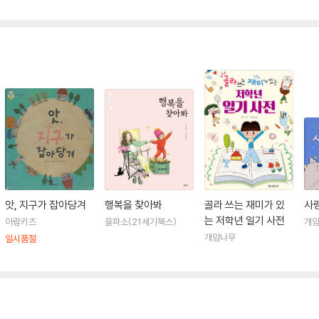
앗, 지구가 잡아당겨
행복을 찾아봐
골라 쓰는 재미가 있
사
는 저학년 일기 사전
아람키즈
을파소(21세기북스)
개
개암나무
일시품절