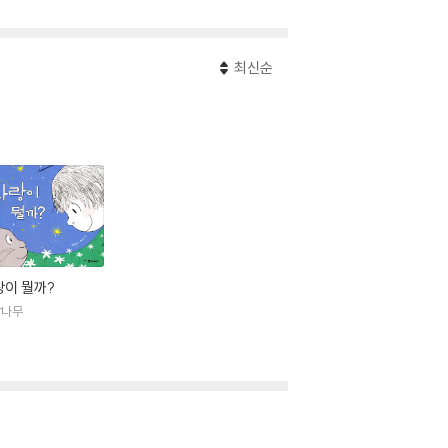
최신순
랑이 뭘까?
암나무