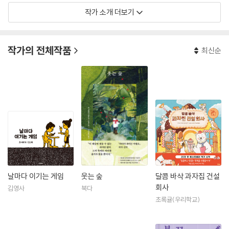
작가 소개 더보기
《양과 강철의 숲》, 《카프네》, 《프라이즈》, 《소녀 동지여 적을 쏴라》, 《중년
에 지친 밤에는》, 《오늘의 인생》 시리즈, 《십 년 가게》 시리즈 등을 비롯해
다양한 책을 번역했다. 지은 책으로는 파란만장 덕질 인생을 말하는 에세
작가의 전체작품
최신순
이 《그깟 ‘덕질’이 우리를 살게 할 거야》와 글쓰기 모임에서 힘을 모아 만든
합동지 《소설, 첫 번째 계절》이 있다.
날마다 이기는 게임
웃는 숲
달콤 바삭 과자집 건설
회사
김영사
북다
초록귤(우리학교)