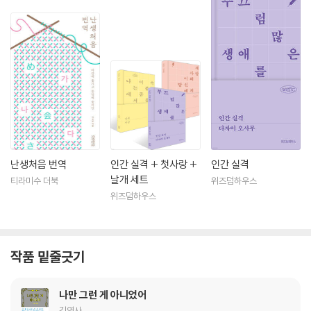
난생처음 번역
인간 실격 + 첫사랑 +
인간 실격
날개 세트
티라미수 더북
위즈덤하우스
위즈덤하우스
작품 밑줄긋기
나만 그런 게 아니었어
김영사