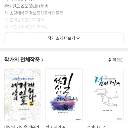
전남 진도 조도(鳥島)출생
前,초당대학교 정보통신공학과 졸업
前,문화융복합학회 이사
現,대한북레터협회 부회장
現,노무현재단 문화예술특별위원
작가 소개 더보기
現,칼럼니스트
現,브런치 작가
現,대한민국 캘리그래피 명장(전 예제 19-명 185호)
작가의 전체작품
최신순
現,프리랜서 캘리그래피 작가
*소속사
스타엔즈엔터테인먼트 http://www.star10003.com
*대표작
-SBS수목드라마 나쁜남자 타이틀서체(2010.5)
-광복70주년 특별기획 KBS대하드라마 징비록 타이틀서체(2015.2)
-방송,영화 의궤 8일간의 축제 3D 타이틀서체(2014.04)
-무등산 노무현길 표지석 서체(2016.11)
네안의 거인을 깨워라
섬 시인의 길
섬이야기 2