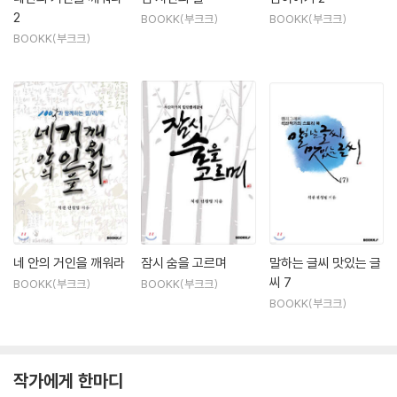
2
BOOKK(부크크)
BOOKK(부크크)
*전시회 및 대회, 수상
BOOKK(부크크)
-독도 고지도展 관련 캘리그래피 특별초대전(2009.4)
-제3회 제주세계델픽대회 캘리그래피 부문 초대작가(2009.9)
-제1회 대한민국 캘리그래피대전 입선(2010.11)
-미디어다음 주관 오늘의 인물 선정(2013.11)
-제1회 고양시민과 함께하는 독도사진전 초대작가(2012.9)
-국민과 함께한 블랙이글에어쇼 독도사진전 초대작가(2012.9)
-2013 KBS 대기획 의궤 8일간의 축제 2014 방통위 방송대상, 대통령상
수상(2014.7)
-대한민국 캘리그래피 명장 인증(전 예제 19-명 185호)(2019.12)
-2020 언론대상 문화예술대상 수상(2020년 12월)
-2020 독도홍보대상 '독도문화상' 수상(2020.12)
네 안의 거인을 깨워라
잠시 숨을 고르며
말하는 글씨 맛있는 글
씨 7
BOOKK(부크크)
BOOKK(부크크)
*말하는 글씨, 맛있는 글씨 사이트
BOOKK(부크크)
http://blog.naver.com/jsuksan
http://www.bookk.co.kr/jsuksan
http://www.facebook.com/jsuksan
작가에게 한마디
http://brunch.co.kr/@jsuksan