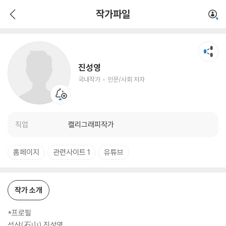
진성영
작가파일
국내작가
인문/사회 저자
진성영
국내작가
인문/사회 저자
직업
캘리그래피작가
홈페이지
관련사이트 1
유튜브
작가 소개
*프로필
석산(石山) 진성영