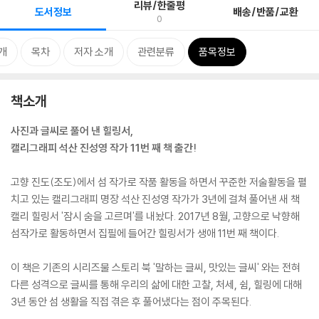
리뷰/한줄평
도서정보
배송/반품/교환
0
개
목차
저자 소개
관련분류
품목정보
책소개
사진과 글씨로 풀어 낸 힐링서,
캘리그래피 석산 진성영 작가 11번 째 책 출간!
고향 진도(조도)에서 섬 작가로 작품 활동을 하면서 꾸준한 저술활동을 펼
치고 있는 캘리그래피 명장 석산 진성영 작가가 3년에 걸쳐 풀어낸 새 책
캘리 힐링서 '잠시 숨을 고르며'를 내놨다. 2017년 8월, 고향으로 낙향해
섬작가로 활동하면서 집필에 들어간 힐링서가 생애 11번 째 책이다.
이 책은 기존의 시리즈물 스토리 북 '말하는 글씨, 맛있는 글씨' 와는 전혀
다른 성격으로 글씨를 통해 우리의 삶에 대한 고찰, 처세, 쉼, 힐링에 대해
3년 동안 섬 생활을 직접 겪은 후 풀어냈다는 점이 주목된다.