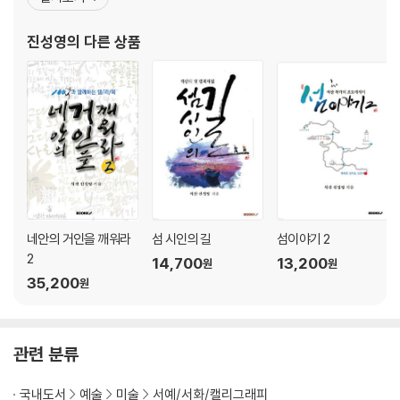
제23화 한 잔의 차(茶)를 마시며
틀서체(2010.5) -광복70주년 특별기획 KBS대하드라마 징비록 타
제24화 나답다
이틀서체(2015.2) -방송,영화 의궤 8일간의 축제 3D 타이틀서체(2
진성영
의 다른 상품
제25화 감사합니데이
0
제26화 요동치는 섬을 보았다
제27화 건강이 있는 곳에 자유가 있다
제28화 움직이지 않으면
제29화 모래만 가득하고 진주는 없다
제30화 ‘첫 마음’을 기억하시나요?
제31화 내 마음의 거울부터 닦자
제32화 생각의 틀을 깨면 새로운 세상이 열린다
제33화 모든 것은 지금부터다
네안의 거인을 깨워라
섬 시인의 길
섬이야기 2
제34화 잘남은 때로는 불행의 단초가 된다
2
제35화 비가 그치면 맑은 날이 온다
14,700
13,200
원
원
35,200
제36화 오늘도 웃을 수 있는 당신이었으면
원
제37화 꽃이 아름다운 것은
제38화 말하지 않아도 더 빛나는 것이 있다
제39화 기다림은 희망이다
관련 분류
제40화 별을 빛내기 위해 하늘은 스스로 어두워진다
제41화 당당함
국내도서
예술
미술
서예/서화/캘리그래피