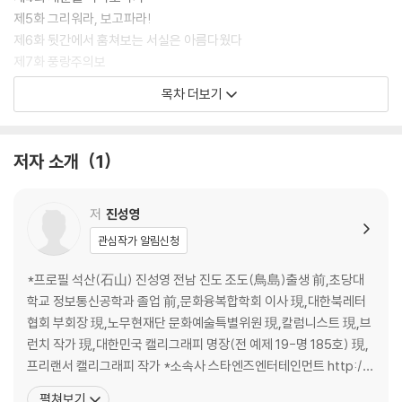
제5화 그리워라, 보고파라!
제6화 뒷간에서 훔쳐보는 서실은 아름다웠다
제7화 풍랑주의보
제8화 그늘나무
목차 더보기
제9화 쉽게 피어나는 꽃은 없다
제10화 적막강산(寂莫江山)
제11화 내 마음의 무릉도원
저자 소개
1
제12화 다 부질없는 것을
제13화 잘난 것도 재지 말고
제14화 청춘아! 그대 이름은
저
진성영
제15화 서로 어여삐 여기고
관심작가 알림신청
제16화 말 한마다 참고 물 한 모금 먼저 건네라
제17화 찰나의 시간
*프로필 석산(石山) 진성영 전남 진도 조도(鳥島)출생 前,초당대
제18화 청춘의 시간은 ‘지금’이다
학교 정보통신공학과 졸업 前,문화융복합학회 이사 現,대한북레터
제19화 괴로움도 인생의 한 과정이다
협회 부회장 現,노무현재단 문화예술특별위원 現,칼럼니스트 現,브
제20화 웃으면 행복하다
런치 작가 現,대한민국 캘리그래피 명장(전 예제 19-명 185호) 現,
제21화 함께 걷는 길은
프리랜서 캘리그래피 작가 *소속사 스타엔즈엔터테인먼트 http://
제22화 살다 보면
www.star10003.com *대표작 -SBS수목드라마 나쁜남자 타이
펼쳐보기