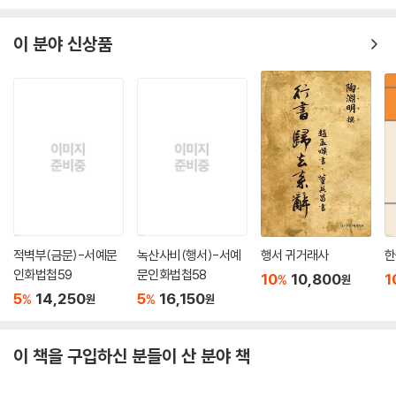
이 분야 신상품
적벽부(금문)-서예문
녹산사비(행서)-서예
행서 귀거래사
한
인화법첩59
문인화법첩58
10
10,800
1
%
원
5
14,250
5
16,150
%
%
원
원
이 책을 구입하신 분들이 산 분야 책