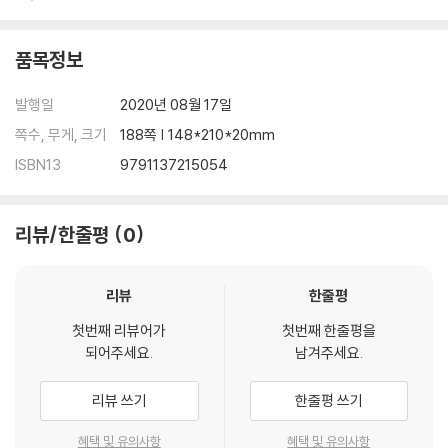
제42화 잘못된 말 한마디로 우(愚)를 범하지 마라
제43화 마음의 품격
품목정보
제44화 소유(所有)의 끝
제45화 소중하고 보석 같은 사람, 바로 당신입니다
발행일
2020년 08월 17일
제46화 원칙은 깨라고 있는 것이 아니다
제47화 선비는 얼어 죽어도 겻불을 쬐지 않는다
쪽수, 무게, 크기
188쪽 | 148*210*20mm
제48화 모든 선택에는 정답과 오답이 공존한다
ISBN13
9791137215054
제49화 때로는 어리석음이 세상을 아름답게 한다
제50화 감사하는 마음으로
작가의 말
리뷰/한줄평
0
리뷰
한줄평
첫번째 리뷰어가
첫번째 한줄평을
되어주세요.
남겨주세요.
리뷰 쓰기
한줄평 쓰기
혜택 및 유의사항
혜택 및 유의사항