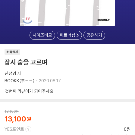
사이즈비교
파트너샵
공유하기
소득공제
잠시 숨을 고르며
진성영
저
BOOKK(부크크)
2020.08.17.
첫번째 리뷰어가 되어주세요
13,100
원
13,100
YES포인트
0원