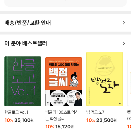
배송/반품/교환 안내
이 분야 베스트셀러
한글로고 Vol. 1
백글의 100초로 익히
밥 먹고 노자
캘
는 백점 글씨
0
10
35,100
10
22,500
%
%
원
원
10
15,120
1
%
원