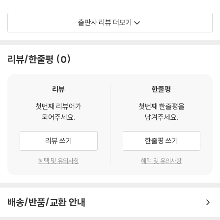
제58화 다른 사람이 더 나은 삶을_정효심 216
제59화 범사에 감사하자_박병헌 219
석산 진성영 작가는 지난 8월 섬생활 3년을 정리하면서 다양한 사람들과
출판사 리뷰 더보기
제60화 나답게 사는 것이_권지운 222
함께 만드는 특별한 책을 기획하게 된다. 각자 마음속에 품고 있는 좌우명,
제61화 나를 위해 땀을.._김영광 226
좋은 글귀를 세상밖으로 꺼내어 많은 사람들이 읽을 수 있게 하자는 취지
제62화 유능제강, 약능제강_원유상 229
로 100명의 사람들이 진 작가에게 글을 보내면 1차로 글씨로 표현하고, 2
리뷰/한줄평
0
제63화 여호와는 나의 목자시니_주승균 232
차로 글의 내용을 차곡차곡 채워나가는 형식으로 구성된 캘리 북이다.
제64화 유수부쟁선_홍기훈 236
제65화 삶을 놀이처럼, 놀이를 예술처럼_구경영 240
책에 등장하는 사람들의 직업군을 보면 대학생, 회사원, 자영업자, 농부,
리뷰
한줄평
제66화 지금 이 순간_윤영초 243
주부, 의사, 교수, 패션디자이너, 바리스타, 기자, 사회복지사, 시민운동가,
첫번째 리뷰어가
첫번째 한줄평을
제67화 도광양회_송상용 247
세일즈맨, 가수, 시인, 개그맨, 포토그래퍼, 웹툰작가, 방송인, DJ, 공무원,
되어주세요.
남겨주세요.
제68화 때로는 살아 있는 것조차도_한태구 251
기업인, 마라토너 등 일반인부터 사회 저명 인사에 이르기까지 100명이
제69화 감성 돋는 ‘사이다’ 삼행시_성명진 255
참여했다.
리뷰 쓰기
한줄평 쓰기
제70화 최선과 정성을 다해.._홍유봉 259
제71화 베풀고 살자_최용수 263
이 프로젝트에 참여한 한국 패션계의 거장! 이상봉 패션디자이너는 "석산
혜택 및 유의사항
혜택 및 유의사항
제72화 나훈아 송_국상현 268
작가가 써준 인생 좌우명 '물같이 바람같이'를 만나 보고 너무나 감명을 받
제73화 노력 없이 얻어지는 건 없다_정환 272
아 패션에 접목하고 싶어 동의를 구하기까지 했다." 가수 남궁옥분 씨는
제74화 이 또한 지나가리라_이재성 276
"평소 직접 쓴 손글씨를 지인들에게 액자로 선물했었는데 석산 선생께 객
배송/반품/교환 안내
제75화 성공은 작은 노력들의 합이다_전미경 280
관적인 평가를 받고 싶어 수차례 전화 통화까지 했었다."고 말했다.
제76화 나는 네가 참 좋아_신은채 284