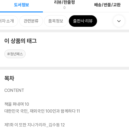
리뷰/한줄평
도서정보
배송/반품/교환
0
저자 소개
관련분류
품목정보
출판사 리뷰
이 상품의 태그
#청년패스
목차
CONTENT
책을 펴내며 10
대한민국 국민, 재외국인 100인과 함께하다 11
제1화 이 또한 지나가리라_김수동 12