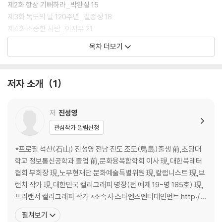
제2화 항상 기뻐하라_박완실 15
제3화 독도의 날 120주년_길종성 18
제4화 소중한 사람_이지우 21
제5화 참 인내_장승성 24
목차 더보기
제6화 나아가고자 하면_안세웅 28
제7화 인생은 여행이다_손경수 31
제8화 유사자연향, 하필당풍립_박재복 35
저자 소개
1
제9화 살아있는 한 희망은 있다_오승미 38
제10화 이곳에 아름다운 독도가 있다_정광태 42
제11화 생각대로 이루어진다_김경자 46
저
진성영
제12화 일필정도(一筆正道)_김두한 49
관심작가 알림신청
제13화 사소한 것들을 소중히_박고은 52
제14화 즐기며 살자_양형두 55
*프로필 석산(石山) 진성영 전남 진도 조도(鳥島)출생 前,초당대
제15화 단순하게 소박하게_조현귀 58
학교 정보통신공학과 졸업 前,문화융복합학회 이사 現,대한북레터
제16화 물같이 바람같이_이상봉 61
협회 부회장 現,노무현재단 문화예술특별위원 現,칼럼니스트 現,브
제17화 별처럼 서두르지 않고.._노희자 65
런치 작가 現,대한민국 캘리그래피 명장(전 예제 19-명 185호) 現,
제18화 아버지 반만 따라가면 성공한다_한태범 68
프리랜서 캘리그래피 작가 *소속사 스타엔즈엔터테인먼트 http://
제19화 달의 문장에 발을 딛고_정설연 72
www.star10003.com *대표작 -SBS수목드라마 나쁜남자 타이
펼쳐보기
제20화 배우고 가르치고.._김도연 76
틀서체(2010.5) -광복70주년 특별기획 KBS대하드라마 징비록 타