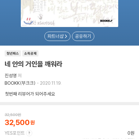
파트너샵
공유하기
청년패스
소득공제
네 안의 거인을 깨워라
진성영
저
BOOKK(부크크)
2020.11.19.
첫번째 리뷰어가 되어주세요
32,500
원
32,500
YES포인트
0원