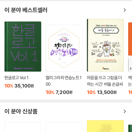
제77화 힘은 내 안에 있다_정용진 287
한 여성이 남편의 폭력과 불화를 겪으며 죽음을 결심하던 그때 우연히 레
이 분야 베스트셀러
제78화 순간을 바라보라.._장모결 291
코드 가게 앞에서 제 노래를 듣게 되었다는 거예요. 제 노래를 들으면서 ‘이
제79화 늦었다고 후회할 때가 시작할 때다_김경화 295
사람은 얼마나 아팠던 사람인데 노래를 이렇게 처절하게 불렀을까?’하며
제80화 수욕정이풍부지, 자욕양이친부대_박종현 300
순간 ‘나도 살아야겠다’는 생각을 했데요. 너무 감동을 받아 인사를 하고 싶
제81화 겸손_정선완 304
어 콘서트장에 찾아 온 거라고 하더군요. "그날의 감동을 잊을 수가 없
제82화 동네를 동네답게_최기영 308
다.”라면서 지금도 그때를 생각하면 울컥한다는 가수 박강성 씨는 노래가
제83화 생생하게 꿈꾸면 이루어진다_최영미 312
가지고 있는 힘은 ‘사람의 감성을 자극하는 캘리그래피와 같다.’는 생각을
제84화 더불어 다함께_박경신 316
했었다고 한다. 특히, 오스트리아 도른비른(Dornbirn)에 거주하는 노희
제85화 열정으로 살자_공성술 320
자 씨는 "2017년 사랑의 서각명패달아주기운동을 통해 먼 타국까지 명패
제86화 盡人事待天命_황영조 324
를 달아줘서 너무 감사하다는 말과 함께 이번 프로젝트에 참여해 무한한
제87화 바람처럼, 바위처럼_최향동 327
영광이다."라고 말했다. 한편 울릉도·독도홍보대사 가수 정광태 씨는 "진
한글로고 Vol. 1
캘리그라피 연습노트 1
마음을 쓰고 그림을 더
백
제88화 항상 내 자신을 정비하라_이치현 332
작가를 오랜시간 지켜보면서 늘 선한 마음으로 남을 위해 배려하고 본인
00
하는 시간: 버들 손글씨
는
10
35,100
%
원
제89화 봄눈으로 바라보고.._안균섭 336
(진성영 작가)의 예술영역을 많은 사람들과 공유하고 베풀려는 마음이 가
10
7,200
10
13,500
1
%
%
원
원
제90화 항상 밝고 진실 된 미소 속에서_정상현 341
득차 있는 멋진 작가다."라고 평가했다.
제91화 공수래공수거_김대홍 345
이 분야 신상품
제92화 함께가자! 우리 이 길을_공명 349
글이 아닌 글씨를 쓰는 작가 석산 진성영 씨는 "글씨가 글이 되고 글이 글씨
제93화 지금, 아니면 언제?_성재열 354
가 되는 연속성 때문에 4년 동안 12권의 책을 완성할 수가 있었다."면서
제94화 철학하는 삶_최성식 358
"원래 글씨를 쓰는 일이 본업인데 거기에 글까지 자연스럽게 녹아내기란