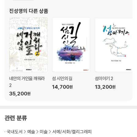
제21화 사랑 사랑 누가 말했나_남궁옥분 80
이틀서체(2015.2) -방송,영화 의궤 8일간의 축제 3D 타이틀서체(2
진성영
의 다른 상품
제22화 행동하라!_윤태호 85
0
제23화 죽을 만큼 겸손 하라_장정림 88
제24화 내가 꿈을 이루면.._김성태 92
제25화 이 기사, 운전해_이희숙 95
제26화 길을 나서라_김창환 99
제27화 습관은.._이민정 103
제28화 사랑으로_이주호 108
제29화 상선약수(上善若水)_박세향 112
제30화 아! 좋다, 아! 행복하다_정경원 116
네안의 거인을 깨워라
섬 시인의 길
섬이야기 2
제31화 해병대정신! 들이대 으아~_김흥국 119
2
제32화 두드려라! 열릴 것이다_신미순 123
14,700
13,200
원
원
35,200
제33화 긍정적으로 살자_윤기영 127
원
제34화 바르고 천천히 흔들림 없이_이경희 130
제35화 웃음은 생명이다_김영식 133
제36화 처음 그 마음으로_진영철 137
관련 분류
제37화 살아있음에 행복을 느끼며_양일근 141
제38화 시련은.._김오남 144
국내도서
예술
미술
서예/서화/캘리그래피