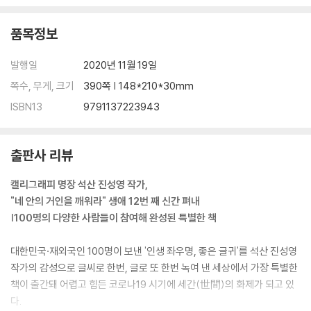
제39화 일어나라_황인경 148
제40화 진정성을 보여라_김상욱 151
품목정보
제41화 마부작침(磨斧作針)_김성권 154
제42화 힘들면 쉬어가도 돼_이한 158
발행일
2020년 11월 19일
제43화 고향_정수옥 162
제44화 예쁜 모습은 눈에 남고_양우경 166
쪽수, 무게, 크기
390쪽 | 148*210*30mm
제45화 언제나 당신의 마음은 봄이었으면_이춘화 169
ISBN13
9791137223943
제46화 늘 준비된 자(者)가 되자_김다희 172
제47화 辛, 信, 新_신홍관 176
제48화 어디를 가든지 마음을 다해 가라_조정래 179
출판사 리뷰
제49화 진인사대천명_김수진 183
제50화 역지사지(易地思之)_최양락 187
캘리그래피 명장 석산 진성영 작가,
제51화 오늘 걷지 않으면.._전효서미 190
"네 안의 거인을 깨워라" 생애 12번 째 신간 펴내
제52화 잠잠 하라_최문보 193
|100명의 다양한 사람들이 참여해 완성된 특별한 책
제53화 나부터 변화하자_최정원 197
제54화 내려놓고 살라하네_최승원 201
대한민국·재외국인 100명이 보낸 '인생 좌우명, 좋은 글귀'를 석산 진성영
제55화 사랑하나면 돼_이찬기 204
작가의 감성으로 글씨로 한번, 글로 또 한번 녹여 낸 세상에서 가장 특별한
제56화 나는 뻔뻔하게 살기로 했다_허정아 208
책이 출간돼 어렵고 힘든 코로나19 시기에 세간(世間)의 화제가 되고 있
제57화 세상에서 가장 소중한 사람은 가족_송민자 212
다.