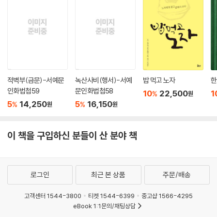
제95화 위로하는 삶을 살자_박강성 364
말처럼 쉽지 않았다."고 하면서 "그래도 하나 하나 완성해가는 과정에서 성
제96화 인내, 용서, 사랑, 그리고 평화_김승필 368
취감은 말로 표현할 수 없을만큼 큰 기쁨과 보람으로 남았다며 장기전으로
제97화 행복한 습관이 행복을 만든다_고미숙 373
치닫고 있는 코로나19 정국속에서 이 책 한권으로 서로를 위로하고 보듬
제98화 시종일관, 늘 처음처럼_이봉준 378
는 시간이 되었으면 한다."고 출간 소회를 밝혔다.
제99화 감사하며 사랑하자_반경남 381
제100화 흙으로_조정숙 385
적벽부(금문)-서예문
녹산사비(행서)-서예
밥 먹고 노자
한
에필로그 389
인화법첩59
문인화법첩58
10
22,500
1
%
원
5
14,250
5
16,150
%
%
원
원
이 책을 구입하신 분들이 산 분야 책
로그인
최근 본 상품
주문/배송
고객센터 1544-3800
티켓 1544-6399
중고샵 1566-4295
eBook 1:1문의/채팅상담