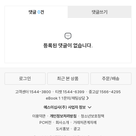
댓글
0
건
댓글쓰기
등록된 댓글이 없습니다.
로그인
최근 본 상품
주문/배송
고객센터 1544-3800
티켓 1544-6399
중고샵 1566-4295
eBook 1:1문의/채팅상담
예스이십사(주) 사업자 정보
이용약관
개인정보처리방침
청소년보호정책
PC버전
회사소개
거래처관계자께
도서홍보
광고