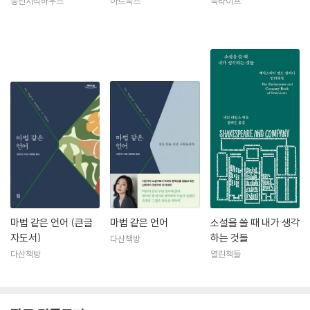
웅진지식하우스
아트북스
북라이프
마법 같은 언어 (큰글
마법 같은 언어
소설을 쓸 때 내가 생각
자도서)
하는 것들
다산책방
다산책방
열린책들