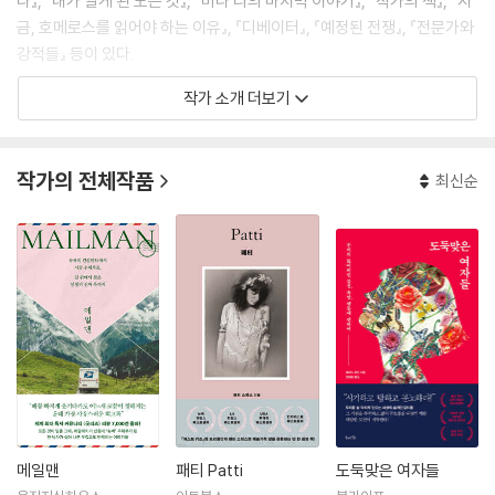
다』, 『내가 알게 된 모든 것』, 『미나 리의 마지막 이야기』, 『작가의 책』, 『지
금, 호메로스를 읽어야 하는 이유』, 『디베이터』, 『예정된 전쟁』, 『전문가와
강적들』 등이 있다.
작가 소개 더보기
작가의 전체작품
최신순
메일맨
패티 Patti
도둑맞은 여자들