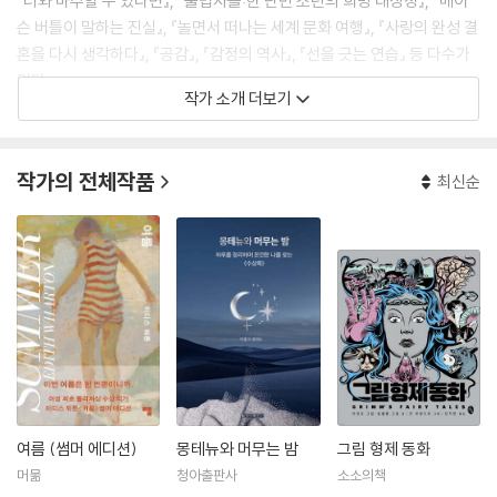
『너와 마주할 수 있다면』, 『불법자들:한 난민 소년의 희망 대장정』, 『메이
슨 버틀이 말하는 진실』, 『놀면서 떠나는 세계 문화 여행』, 『사랑의 완성 결
혼을 다시 생각하다』, 『공감』, 『감정의 역사』, 『선을 긋는 연습』 등 다수가
있다.
작가 소개 더보기
작가의 전체작품
최신순
여름 (썸머 에디션)
몽테뉴와 머무는 밤
그림 형제 동화
머묾
청아출판사
소소의책