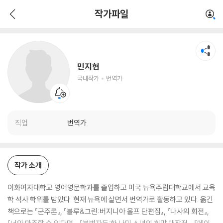
민지현
작가파일
국내작가
번역가
민지현
국내작가
번역가
직업
번역가
작가 소개
이화여자대학교 영어영문학과를 졸업하고 미국 뉴욕주립대학교에서 교육
학 석사 학위를 받았다. 현재 뉴욕에 살면서 번역가로 활동하고 있다. 옮긴
책으로는 『군주론』, 『블루&그린:버지니아 울프 단편집』, 『나사의 회전』,