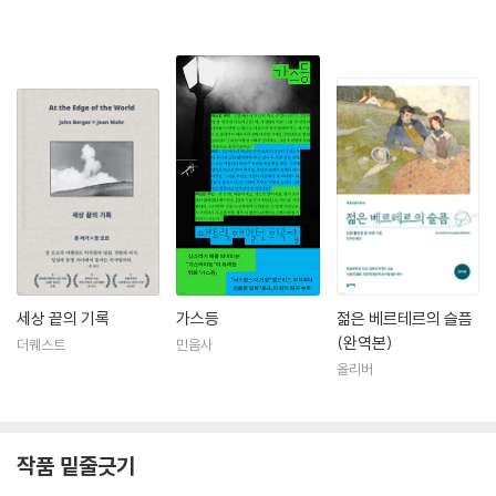
세상 끝의 기록
가스등
젊은 베르테르의 슬픔
(완역본)
더퀘스트
민음사
올리버
작품 밑줄긋기