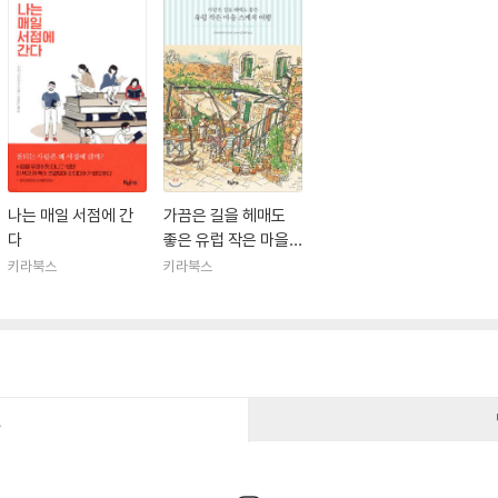
나는 매일 서점에 간
가끔은 길을 헤매도
다
좋은 유럽 작은 마을
스케치 여행
키라북스
키라북스
건