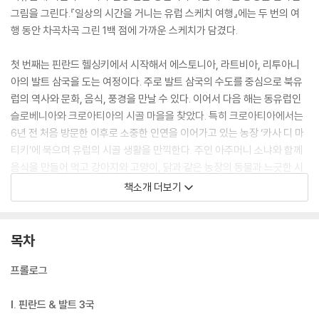
그림을 그린다.『일상의 시간을 거니는 유럽 스케치 여행』에는 두 번의 여
행 동안 차곡차곡 그린 1백 점에 가까운 스케치가 담겼다.
첫 번째는 핀란드 헬싱키에서 시작해서 에스토니아, 라트비아, 리투아니
아의 발트 삼국을 도는 여정이다. 주로 발트 삼국의 수도를 중심으로 북유
럽의 역사와 문화, 음식, 풍경을 만날 수 있다. 이어서 다음 해는 동유럽인
슬로베니아와 크로아티아의 시골 마을을 찾았다. 특히 크로아티아에서는
6년 전 처음 방문한 이후로 소중한 인연을 이어가고 있는 농장 ‘카사 디 마
티키’에 묵으며 유럽의 시골 생활을 만끽한다. 주인 아주머니 소냐와 함께
음식을 만들어 먹고 강아지와 고양이, 닭과 같은 농장의 동물과 느긋한 시
간을 보냈다. 그 장면을 정성껏 담은 수채화 일러스트와 함께 단순한 여행
책소개 더보기
이 아닌 유럽의 일상에 녹아드는 기분을 경험할 수 있다.
목차
프롤로그
I. 핀란드 & 발트 3국