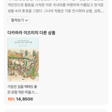
Ljubljana 류블랴나, 슬로베니아
개인전으로 활동을 시작한 이후 국내외를 여행하며 아름답고 정겨운
생활 속의 풍경을 그렸다. 그녀의 작품은 각종 전시회와 상품, 삽화,
팸플릿, 온라인 사이트 등에 다양하게 소개되어 큰 인기를 얻었다. 현
펼쳐보기
재 지어진 지 50년도 넘은 오래된 민가에 살면서, 2009년부터 매년
여름이면 아들과 함께 스케치 여행을 다닌다. 2017년에 여행의 추억
다카하라 이즈미
의 다른 상품
을 담은 첫 번째 책 『가끔은 길
가끔은 길을 헤매도 좋
은 유럽 작은 마을 스케
치 여행
10
14,850
%
원