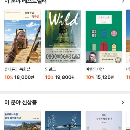
이 분야 베스트셀러
유럽 스케치 여행을 시작한지 어느새 10년. 일러스트레이터 작가는 기차
와 버스, 배를 타고 유럽의 작은 마을을 다니며 여행자의 시선으로 본 풍경
을 수채화로 담았다. 책장을 넘길 때마다 작가와 함께 여행하듯 낯설지만
정다운 유럽 속으로 빠져들 것이다.
휴대폰과 독화살
와일드
여행의 이유
너
10
18,000
10
19,800
10
15,120
1
%
%
%
원
원
원
이 분야 신상품