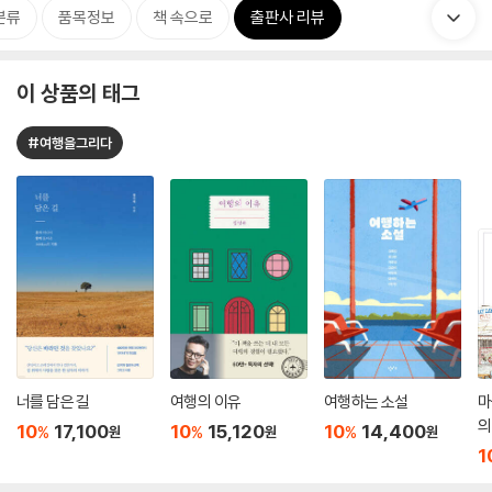
분류
품목정보
책 속으로
출판사 리뷰
이 상품의 태그
#여행을그리다
너를 담은 길
여행의 이유
여행하는 소설
마
의
10
17,100
10
15,120
10
14,400
%
%
%
원
원
원
1