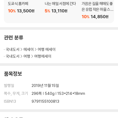
도쿄식 홈카페
나는 매일 서점에 간다
가끔은 길을 헤매도 좋
은 유럽 작은 마을 스케
10
13,500
5
13,110
%
%
원
원
치 여행
10
14,850
%
원
관련 분류
국내도서
에세이
여행 에세이
국내도서
여행
여행에세이
품목정보
발행일
2019년 11월 15일
쪽수, 무게, 크기
296쪽 | 540g | 153*214*18mm
ISBN13
9791155100813