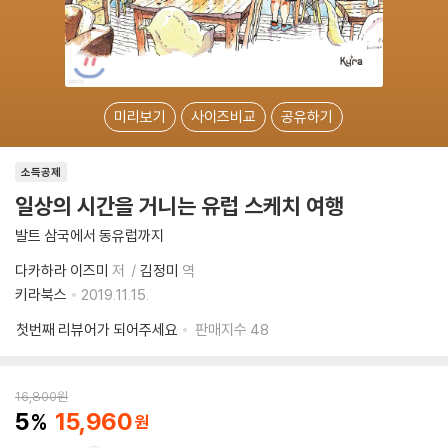
미리보기
사이즈비교
공유하기
소득공제
일상의 시간을 거니는 유럽 스케치 여행
발트 삼국에서 동유럽까지
다카하라 이즈미
저
김정미
역
키라북스
2019.11.15.
첫번째 리뷰어가 되어주세요
판매지수
48
16,800
원
5
15,960