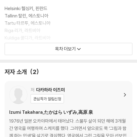
Helsinki 헬싱키, 핀란드
Tallinn 탈린, 에스토니아
Tartu 타르투, 에스토니아
Riga 리가, 라트비아
Kuldiga 쿨디가, 라트비아
Vilnius 빌뉴스, 리투아니아
목차 더보기
Helsinki 헬싱키, 핀란드
II. 슬로베니아 & 크로아티아
저자 소개
2
Ljubljana 류블랴나, 슬로베니아
Skocjanske jame 슈코치안 동굴, 슬로베니아
저
다카하라 이즈미
Piran 피란, 슬로베니아
관심작가 알림신청
Porec 포레치, 크로아티아
Gracisce 그라치슈체, 크로아티아
Izumi Takahara,たかはら いずみ,高原 泉
Zminj 주민, 크로아티아
1976년 일본 오카야마에서 태어났다. 스물두 살이 되던 해에 3개월
Porec 포레치, 크로아티아
간 영국을 여행하며 스케치를 했다. 그러면서 앞으로도 쭉 ‘그림과 함
Idrija 이드리야, 슬로베니아
께 하는 인생’을 살기로 결심했다. 영국에서 그린 그림을 모아 선보인