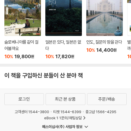
슬로베니아를 같이 걸
일본은 있다, 일본은 없
인도, 질문의 땅을 걷다
별
어볼까요
다
까
10
14,400
%
원
10
19,800
10
17,820
1
%
%
원
원
이 책을 구입하신 분들이 산 분야 책
로그인
최근 본 상품
주문/배송
고객센터 1544-3800
티켓 1544-6399
중고샵 1566-4295
eBook 1:1문의/채팅상담
예스이십사(주) 사업자 정보