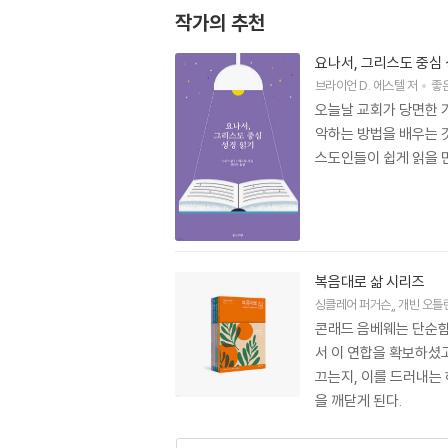
작가의 추천
요나서, 그리스도 중심
브라이언 D. 에스텔
저
좋
오늘날 교회가 당면한 
악하는 방법을 배우는 
스도인들이 쉽게 읽을 
복음대로 삶 시리즈
싱클레어 퍼거슨
,
개빈 오틀
콘래드 음베웨는 단순함
서 이 연합을 확보하셨
끄는지, 이를 드러내는
을 깨닫게 된다.