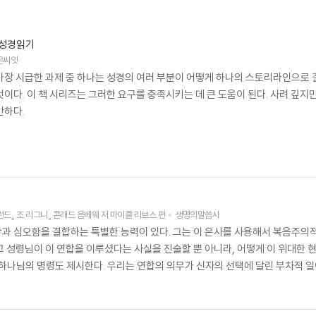
 성경읽기
은씨앗
가장 시급한 과제 중 하나는 성경의 여러 부분이 어떻게 하나의 스토리라인으로
것이다. 이 책 시리즈는 그러한 요구를 충족시키는 데 큰 도움이 된다. 사려 깊
만하다.
런드
,
조 리그니
,
콘래드 음베웨
저
마이클 리브스
편
생명의말씀사
과 심오함을 결합하는 특별한 능력이 있다. 그는 이 은사를 사용해서 복음주의적
고 성령님이 이 연합을 이루셨다는 사실을 진술할 뿐 아니라, 어떻게 이 위대한
 하나님의 명령도 제시한다. 우리는 연합의 의무가 신자의 선택에 달린 부차적 일