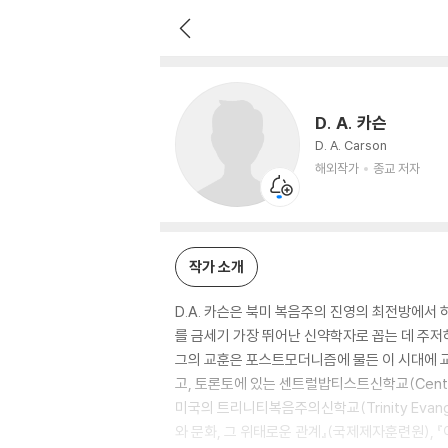
D. A. 카슨
해외작가
종교 저자
D. A. 카슨
D. A. Carson
해외작가
종교 저자
작가 소개
D.A. 카슨은 북미 복음주의 진영의 최전방에서
를 금세기 가장 뛰어난 신약학자로 꼽는 데 주저
그의 교훈은 포스트모더니즘에 물든 이 시대에 교회가
고, 토론토에 있는 센트럴밥티스트신학교(Central B
미국의 트리니티복음주의신학교(Trinity Evangel
와 문화, 그 위태로운 관계』(국제제자훈련원), 『