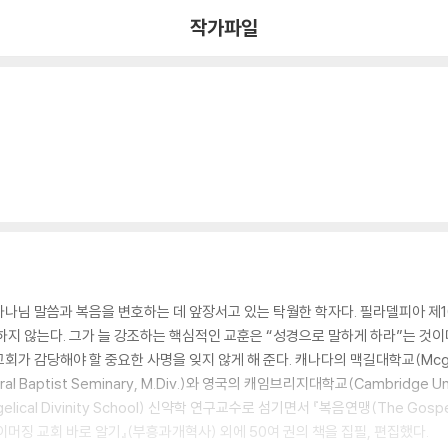
작가파일
 하나님 말씀과 복음을 변호하는 데 앞장서고 있는 탁월한 학자다. 필라델피아 제
하지 않는다. 그가 늘 강조하는 핵심적인 교훈은 “성경으로 말하게 하라”는 것
 감당해야 할 중요한 사명을 잊지 않게 해 준다. 캐나다의 맥길대학교(Mcgill Un
aptist Seminary, M.Div.)와 영국의 캐임브리지대학교(Cambridge Uni
ical Divinity School) 신약학 연구교수로 섬기면서 『복음연맹(The Gospe
이머징 교회 바로 알기』(부흥과개혁사) 외에 50여 권의 책을 집필, 편집했다.