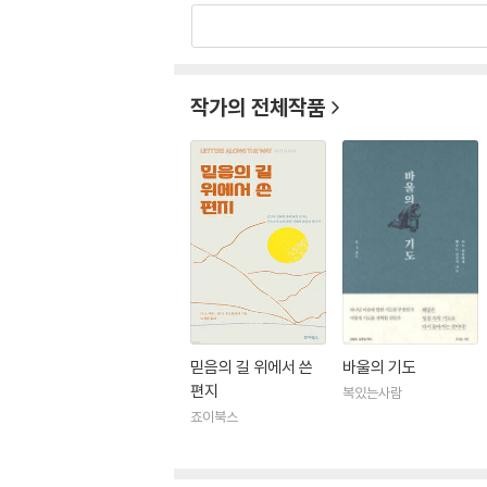
작가의 전체작품
믿음의 길 위에서 쓴
바울의 기도
편지
복있는사람
죠이북스