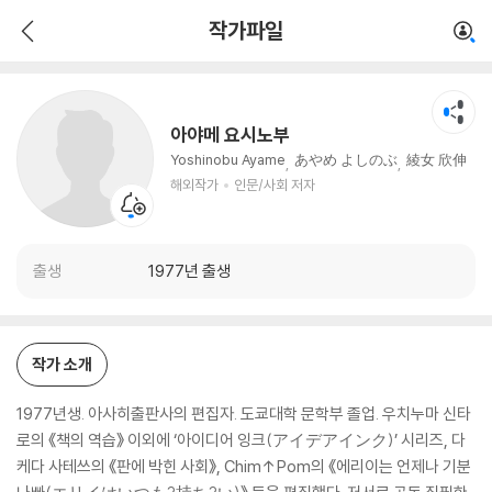
아야메 요시노부
작가파일
해외작가
인문/사회 저자
아야메 요시노부
Yoshinobu Ayame
あやめ よしのぶ
綾女 欣伸
해외작가
인문/사회 저자
출생
1977년 출생
작가 소개
1977년생. 아사히출판사의 편집자. 도쿄대학 문학부 졸업. 우치누마 신타
로의 《책의 역습》 이외에 ‘아이디어 잉크(アイデアインク)’ 시리즈, 다
케다 사테쓰의 《판에 박힌 사회》, Chim↑Pom의 《에리이는 언제나 기분