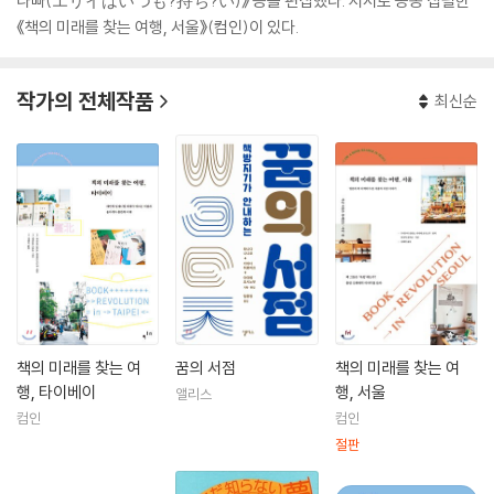
나빠(エリイはいつも?持ち?い)》 등을 편집했다. 저서로 공동 집필한
《책의 미래를 찾는 여행, 서울》(컴인)이 있다.
작가의 전체작품
최신순
책의 미래를 찾는 여
꿈의 서점
책의 미래를 찾는 여
행, 타이베이
행, 서울
앨리스
컴인
컴인
절판