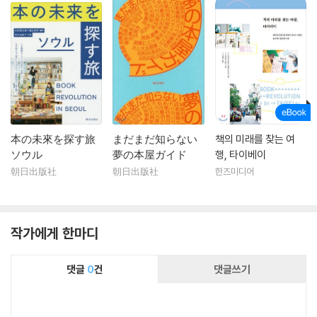
本の未來を探す旅
まだまだ知らない
책의 미래를 찾는 여
ソウル
夢の本屋ガイド
행, 타이베이
朝日出版社
朝日出版社
한즈미디어
작가에게 한마디
댓글
0
건
댓글쓰기