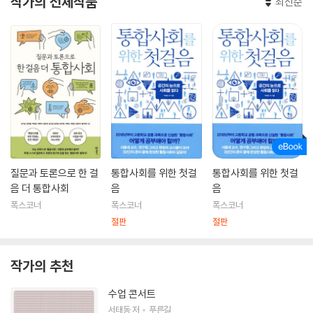
작가의 전체작품
최신순
질문과 토론으로 한 걸
통합사회를 위한 첫걸
통합사회를 위한 첫걸
음 더 통합사회
음
음
폭스코너
폭스코너
폭스코너
절판
절판
작가의 추천
수업 콘서트
서태동
저
푸른길