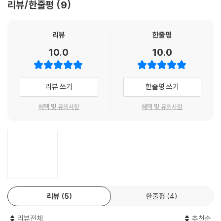
리뷰/한줄평
9
업 콘서트』를 일독할 것을 권한다.
- 김대훈 (경기 고잔고등학교 교사)
리뷰
한줄평
10.0
10.0
리뷰 쓰기
한줄평 쓰기
혜택 및 유의사항
혜택 및 유의사항
리뷰
5
한줄평
4
리뷰전체
추천순