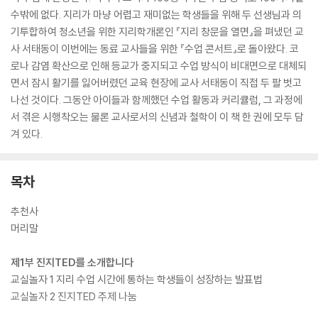
수밖에 없다. 지리가 마냥 어렵고 재미없는 학생들을 위해 두 선생님과 의
기투합하여 청소년을 위한 지리학개론인 『지리 창문을 열면』을 펴냈던 교
사 서태동이 이번에는 동료 교사들을 위한 『수업 콘서트』로 돌아왔다. 코
로나 감염 확산으로 인해 등교가 중지되고 수업 방식이 비대면으로 대체되
면서 잠시 활기를 잃어버렸던 교육 현장에 교사 서태동이 직접 두 팔 벗고
나선 것이다. 그동안 아이들과 함께했던 수업 활동과 커리큘럼, 그 과정에
서 겪은 시행착오는 물론 교사로서의 신념과 철학이 이 책 한 권에 모두 담
겨 있다.
목차
추천사
머리말
제1부 진지TED를 소개합니다
교실놀자 1 지리 수업 시간에 통하는 학생들이 성장하는 발표법
교실놀자 2 진지TED 주제 나눔