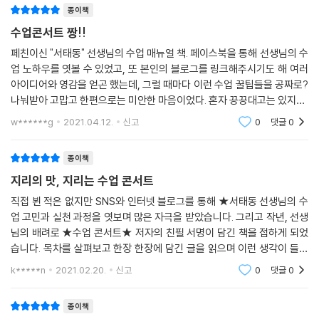
종이책
수업콘서트 짱!!
페친이신 "서태동" 선생님의 수업 매뉴얼 책. 페이스북을 통해 선생님의 수
업 노하우를 엿볼 수 있었고, 또 본인의 블로그를 링크해주시기도 해 여러
아이디어와 영감을 얻곤 했는데, 그럴 때마다 이런 수업 꿀팁들을 공짜로?
나눠받아 고맙고 한편으로는 미안한 마음이었다. 혼자 끙끙대고는 있지만,
어디 새로운 장에서 나누기는 힘든 현실적 한계에서 이렇게 지리교육의 선
w******g
2021.04.12.
신고
0
댓글
0
종이책
지리의 맛, 지리는 수업 콘서트
직접 뵌 적은 없지만 SNS와 인터넷 블로그를 통해 ★서태동 선생님의 수
업 고민과 실천 과정을 엿보며 많은 자극을 받았습니다. 그리고 작년, 선생
님의 배려로 ★수업 콘서트★ 저자의 친필 서명이 담긴 책을 접하게 되었
습니다. 목차를 살펴보고 한장 한장에 담긴 글을 읽으며 이런 생각이 들었
습니다. '현장의 느낌이 살아 있는 수업 나눔' '외국의 사례가 아닌 우리가
k*****n
2021.02.20.
신고
0
댓글
0
공감할 수 있는
종이책