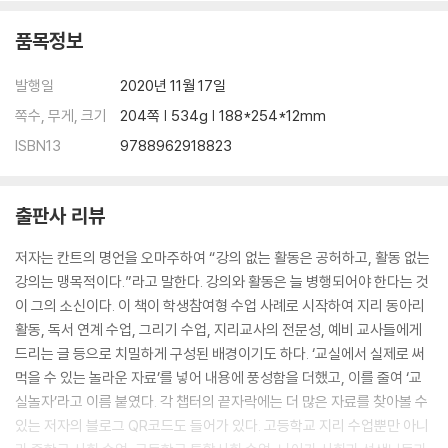
품목정보
발행일
2020년 11월 17일
쪽수, 무게, 크기
204쪽 | 534g | 188*254*12mm
ISBN13
9788962918823
출판사 리뷰
저자는 칸트의 명언을 오마주하여 “강의 없는 활동은 공허하고, 활동 없는
강의는 맹목적이다.”라고 말한다. 강의와 활동은 늘 병행되어야 한다는 것
이 그의 소신이다. 이 책이 학생참여형 수업 사례로 시작하여 지리 동아리
활동, 독서 연계 수업, 그리기 수업, 지리교사의 전문성, 예비 교사들에게
드리는 글 등으로 치밀하게 구성된 배경이기도 하다. ‘교실에서 실제로 써
먹을 수 있는 놀라운 자료’를 넣어 내용에 풍성함을 더했고, 이를 줄여 ‘교
실놀자’라고 이름 붙였다. 각 챕터의 끝자락에는 더 많은 자료를 찾아볼 수
있는 저자의 블로그 QR코드도 들어가 있다. 고등학교 지리 수업뿐만 아니