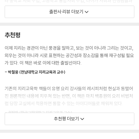
라 중학교 사회 수업, 고등학교 통합사회 수업, 나아가 사회과 선생님들과
수업을 하는 모든 사람에게 도움이 될 내용으로 꽉꽉 채웠다.
출판사 리뷰 더보기
수업은 한 편의 공연과도 같다. 청중인 학생들을 배움으로 안내해야 하는
교사의 입장에서 수업을 듣는 학생들의 열띤 눈빛은 교육이 가진 힘의 원
추천평
천이자 수업의 동기요, 강단에 선 교사라면 당연한 바람일 것이다. 이 책은
현직 교사들에게는 학생참여형 수업의 실전으로 바로 응용할 수 있고, 예
이제 지리는 경관이 아닌 풍경을 말하고, 보는 것이 아니라 그리는 것이고,
비 교사들에게는 살아 있는 수업의 표본으로 삼을 수 있도록 집필되었다.
외우는 것이 아니라 시로 표현하는 공간성과 장소감을 통해 재구성될 필요
‘수업 콘서트’라는 책 제목은 딱딱한 강의실이 으레 그러하듯 뒷자리부터
가 있다. 이 책은 바로 이에 대한 출발선이다.
채우기보다 공연을 보듯이 편안한 마음으로 맨 앞자리로 와 주길 바라는
- 박철웅 (전남대학교 지리교육과 교수)
저자의 마음을 대변한다. 2018년부터 권장되기 시작한 학생참여형 수업
과 과정중심평가에 아직 갈피를 잡지 못하고 있다면 단연코 현장에서 체득
기존의 지리교육학 책들이 유명 요리 강사들의 레시피처럼 현실과 동떨어
한 노하우와 경험이 가득한 이 책의 일독을 권한다.
진 원론적인 내용에 치우쳐 있는 반면, 이 책은 마치 백종원의 요리 비법처
럼 당장 교실에서 적용하면 통할 수 있는 아이디어들로 채워져 있다.
- 권정화 (한국교원대학교 지리교육과 교수)
추천평 더보기
전문가로서 교사를 꿈꾸고 있다면, 그리고 교사로서 교실 수업의 변화를
이끌고 싶다면, 지리교사 서 태동의 실천적 지식이 생생하게 담겨 있는 『수