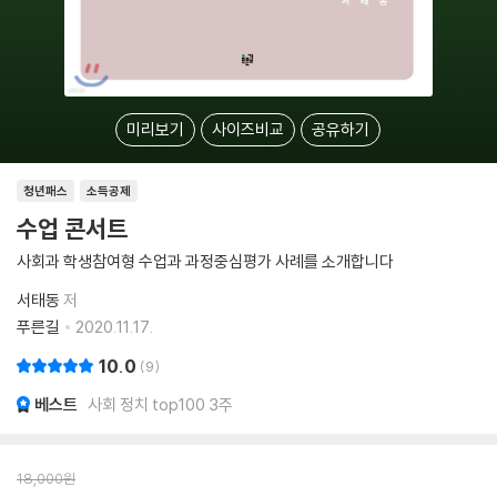
미리보기
사이즈비교
공유하기
청년패스
소득공제
수업 콘서트
사회과 학생참여형 수업과 과정중심평가 사례를 소개합니다
서태동
저
푸른길
2020.11.17.
10.0
9
베스트
사회 정치 top100 3주
18,000
원