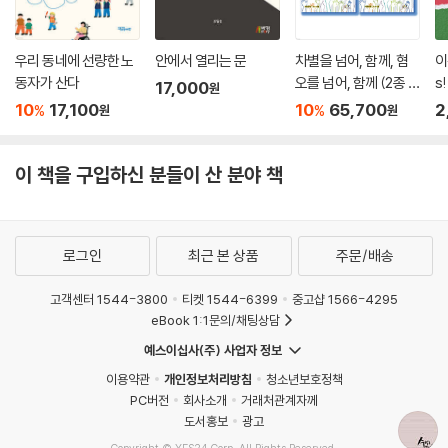
우리 동네에 선량한 노
안에서 열리는 문
차별을 넘어, 함께, 혐
이
동자가 산다
오를 넘어, 함께 (2종 세
s!
17,000
원
트)
10
17,100
10
65,700
2
%
%
원
원
이 책을 구입하신 분들이 산 분야 책
로그인
최근 본 상품
주문/배송
고객센터 1544-3800
티켓 1544-6399
중고샵 1566-4295
eBook 1:1문의/채팅상담
예스이십사(주) 사업자 정보
이용약관
개인정보처리방침
청소년보호정책
PC버전
회사소개
거래처관계자께
도서홍보
광고