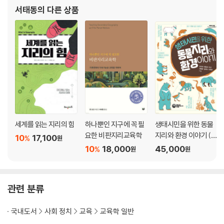
등이 있고, 혼자 작업한 책으로 『수업 콘서트』(푸른길, 2020), 『하나
서태동
의 다른 상품
맺음말
뿐인 지구를 위한 비판지리
참고 문헌 및 자료
찾아보기
세계를 읽는 지리의 힘
하나뿐인 지구에 꼭 필
생태시민을 위한 동물
요한 비판지리교육학
지리와 환경 이야기 (큰
10
17,100
%
원
글자도서)
10
18,000
45,000
%
원
원
관련 분류
국내도서
사회 정치
교육
교육학 일반