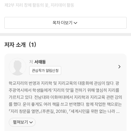
제2부 지리 창체 활동의 꽃, 지리데이 활동
제3부 지리 답사란? 질문이 있는 답사
목차 더보기
교실놀자 3 지리 빙고
교실놀자 4 답사 인터뷰 윤리
저자 소개
1
제4부 생각을 키우는 글쓰기와 독서 연계 수업
교실놀자 5 이런 서평(영화평)은 쓰지 말자
교실놀자 6 학생들에게 드리는 지리 서평 쓰는 법
저
서태동
교실놀자 7 서평 샘플
관심작가 알림신청
교실놀자 8 그림책 활용 수업
교실놀자 9 지리 독서 연계 수업 도서 목록
학교지리의 번영과 지리학 및 지리교육의 대중화에 관심이 많다. 광
주광역시에서 학생들에게 ‘지리의 맛’을 전하기 위해 열심히 지리를
제5부 창의력과 표현력을 키우는 그리기 수업
가르치고 있다. 전남대와 이화여대에서 지리학과 지리교육 관련 강의
를 했다. 운이 좋게도 여러 책을 쓰고 번역했다. 함께 작업한 책으로는
제6부 지리 교사의 전문성
『지리 창문을 열면』(푸른길, 2018), 『세계시민을 위한 없는 나라 지
리 이야기』(롤러코스터, 2022), 『생태시민을 위한 동물지리와 환경
펼쳐보기
제7부 예비 교사들에게 드리는 글
이야기』(롤러코스터, 2024), 『지리사상사』(시그마프레스, 2024)