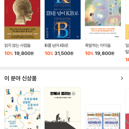
읽지 않는 사람들
IB를 넘어 KB로
폭발하는 아이들
일
털
10
19,800
10
31,500
10
19,800
%
%
%
원
원
원
1
이 분야 신상품