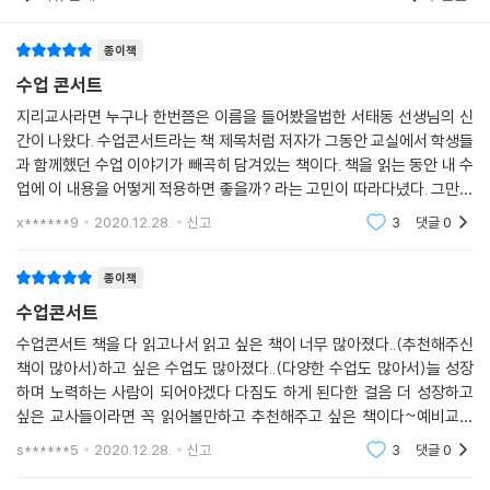
종이책
수업 콘서트
지리교사라면 누구나 한번쯤은 이름을 들어봤을법한 서태동 선생님의 신
간이 나왔다. 수업콘서트라는 책 제목처럼 저자가 그동안 교실에서 학생들
과 함께했던 수업 이야기가 빼곡히 담겨있는 책이다. 책을 읽는 동안 내 수
업에 이 내용을 어떻게 적용하면 좋을까? 라는 고민이 따라다녔다. 그만큼
현장감이 느껴지는 책이다. "늘 저 혼자였고, 지리데이 이야기를 듣고 각
x******9
2020.12.28.
신고
3
댓글
0
학교에서
종이책
수업콘서트
수업콘서트 책을 다 읽고나서 읽고 싶은 책이 너무 많아졌다..(추천해주신
책이 많아서)하고 싶은 수업도 많아졌다..(다양한 수업도 많아서)늘 성장
하며 노력하는 사람이 되어야겠다 다짐도 하게 된다한 걸음 더 성장하고
싶은 교사들이라면 꼭 읽어볼만하고 추천해주고 싶은 책이다~예비교사
뿐만 아니라 현직 교사들에게도꼭 도움이 될 책이다!!!!!!
s******5
2020.12.28.
신고
3
댓글
0