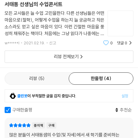
서태동 선생님의 수업콘서트
모든 교사들은 늘 수업 고민을한다. 다른 선생님들은 어떤
마음으로(철학), 어떻게 수업을 하는지 늘 궁금하고 작은
소스라도 얻고 싶은 마음이 있다. 이런 간절한 마음을 풍
성히 채워주는 책이다. 처음에는 그냥 읽다가 나중에는 아
껴서 읽었고 마지막에는 가슴이 먹먹하다가 무언가 벅차
w*****l
2021.02.19.
신고
0
댓글
0
오르는 느낌이었다. (물론 내가 감동을 잘하기도 하지
만..) 감동적인 콘서트였다. 아낌없이 손바
리뷰 전체보기
리뷰
5
한줄평
4
클린봇
이 부적절한 글을 감지 중입니다.
설정
구매한줄평
추천순
종이책
구매
많은 분들이 서태동샘의 수업(및 자세)에서 새 학기를 준비하는