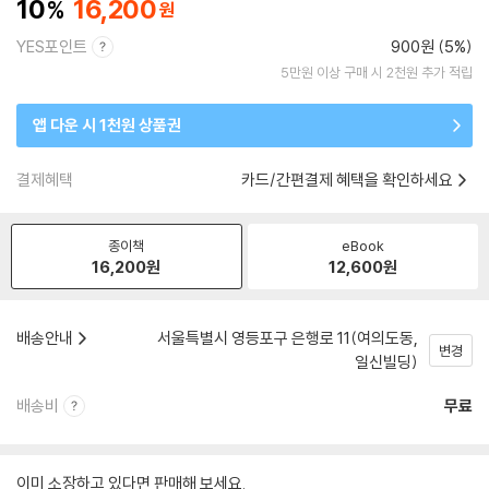
10
16,200
YES포인트
900원 (5%)
5만원 이상 구매 시 2천원 추가 적립
앱 다운 시 1천원 상품권
결제혜택
카드/간편결제 혜택을 확인하세요
종이책
eBook
16,200
원
12,600
원
배송안내
서울특별시 영등포구 은행로 11(여의도동,
변경
일신빌딩)
배송비
무료
이미 소장하고 있다면 판매해 보세요.