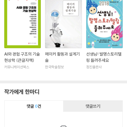
AI와 경험 구조의 기술
메이커 활동과 설계기
선생님! 발명스토리텔
현상학 (큰글자책)
술
링 들려주세요
커뮤니케이션북스
한국학술정보
정진출판사
작가에게 한마디
댓글
0
건
댓글쓰기