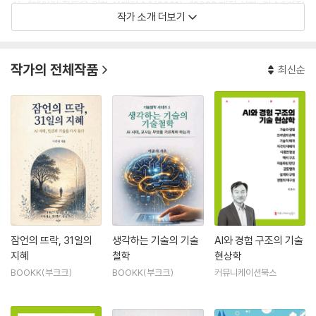
4), 《메이커 활동을 위한 설계기술》(2021), 《2022 개정 실과, 기술?가정
작가 소개 더보기
(중,고) 교과서》(2025) 등이 있다. “인공지능에 대한 기술 현상학 담론,
행태론적 기술철학의 탐색적 연구, 인공지능 시대의 기술소양 ”(2025)
등 90편 이상의 논문을 KCI, SCOPUS 등 등재학술지에 게재했다.
작가의 전체작품
최신순
잠언의 뜨락, 31일의
생각하는 기술의 기술
AI와 경험 구조의 기술
지혜
철학
현상학
BOOKK(부크크)
BOOKK(부크크)
커뮤니케이션북스