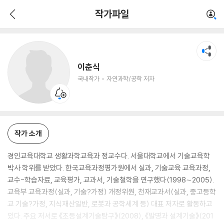
이춘식
작가파일
국내작가
자연과학/공학 저자
이춘식
국내작가
자연과학/공학 저자
작가 소개
경인교육대학교 생활과학교육과 정교수다. 서울대학교에서 기술교육학
박사 학위를 받았다. 한국교육과정평가원에서 실과, 기술교육 교육과정,
교수-학습자료, 교육평가, 교과서, 기술철학을 연구했다(1998∼2005).
교육부 교육과정(실과, 기술?가정) 개정위원, 천재교과서(실과, 중고등학
교 기술?가정, 지식재산일반, 로봇과 공학세계 등) 대표 저자로 활동하고
있다. 주요 저서로 《초등설계기술탐구》(2008), 《발명과 설계기술》(201