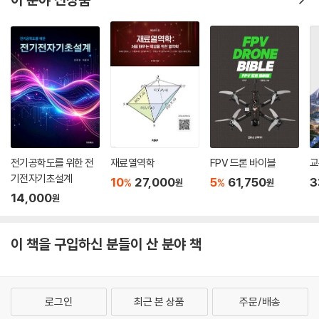
험 직전 Live 빠따 특
강)
전기공학도를 위한 전
재료열역학
FPV 드론 바이블
교
기전자기초설계
10
27,000
5
61,750
3
%
%
원
원
14,000
원
이 책을 구입하신 분들이 산 분야 책
로그인
최근 본 상품
주문/배송