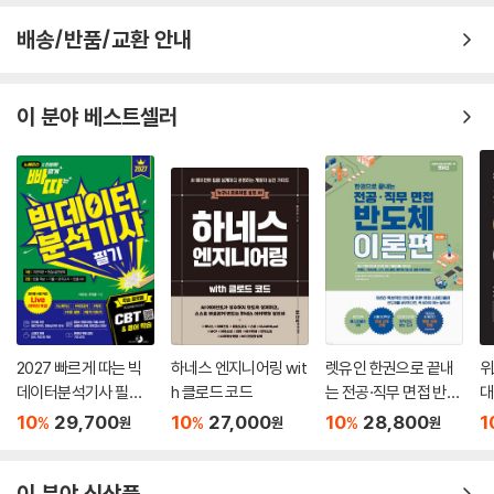
배송/반품/교환 안내
이 분야 베스트셀러
2027 빠르게 따는 빅
하네스 엔지니어링 wit
렛유인 한권으로 끝내
위
데이터분석기사 필기(1
h 클로드 코드
는 전공·직무 면접 반도
대
권(이론)+2권(빈출 족
체 이론편
업
10
29,700
10
27,000
10
28,800
1
%
%
%
원
원
원
보+기출&모의고사+
8
XO빈출) 분권, 웹 CBT
(PC/모바일) 제공, 시
이 분야 신상품