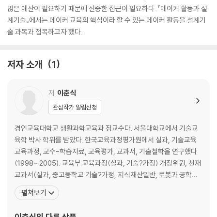
많은 예산이 필요하기 때문에 신중한 접근이 필요하다. 『메이커 활동과 설
계기술』에서는 메이커 교육의 핵심이라 할 수 있는 메이커 활동을 설계기
술 과목과 접목하고자 했다.
저자 소개
1
저
이춘식
관심작가 알림신청
경인교육대학교 생활과학교육과 정교수다. 서울대학교에서 기술교
육학 박사 학위를 받았다. 한국교육과정평가원에서 실과, 기술교육
교육과정, 교수-학습자료, 교육평가, 교과서, 기술철학을 연구했다
(1998∼2005). 교육부 교육과정(실과, 기술?가정) 개정위원, 천재
교과서(실과, 중고등학교 기술?가정, 지식재산일반, 로봇과 공학세
계 등) 대표 저자로 활동하고 있다. 주요 저서로 《초등설계기술탐구》
펼쳐보기
(2008), 《발명과 설계기술》(2014), 《메이커 활동을 위한 설계기
술》(2021), 《2022 개정 실과, 기술?가정(중,고) 교과서》(2025) 등
이춘식
의 다른 상품