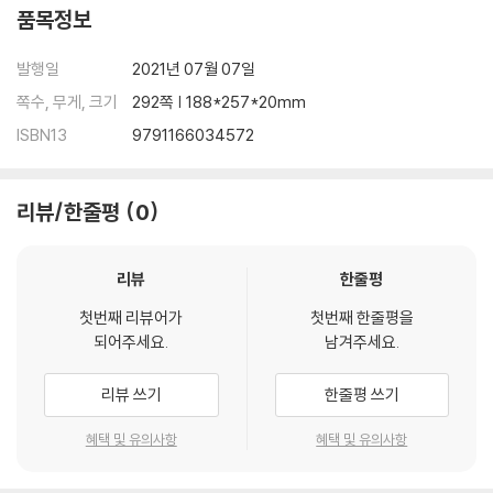
품목정보
발행일
2021년 07월 07일
쪽수, 무게, 크기
292쪽 | 188*257*20mm
ISBN13
9791166034572
리뷰/한줄평
0
리뷰
한줄평
첫번째 리뷰어가
첫번째 한줄평을
되어주세요.
남겨주세요.
리뷰 쓰기
한줄평 쓰기
혜택 및 유의사항
혜택 및 유의사항