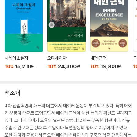
니체의 초월자
오디세이아
내면 근력
독
10
15,210
10
24,300
10
19,800
1
%
%
%
원
원
원
책소개
4차 산업혁명의 대두와 더불어서 메이커 운동이 부각되고 있다. 특히 메이
커 운동이 학교로 도입되면서 메이커 교육에 대한 논의와 확산도 빨라지고
있다. 그러나 메이커 교육의 일관된 방법과 절차는 부족한 형편이다. 정규
수업 시간보다는 방과 후 수업이나 특별활동의 형태로 이루어지고 있다.
또한 메이커 교육에서 중요한 메이커 스페이스의 구축은 학교 단위에서는