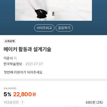
사이즈비교
공유하기
소득공제
메이커 활동과 설계기술
이춘식
저
한국학술정보
2021.07.07.
첫번째 리뷰어가 되어주세요
24,000
원
5
22,800
YES포인트
480원 (2%)