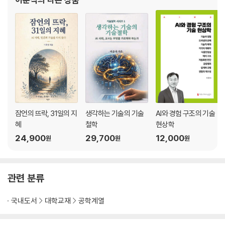
이 있다. “인공지능에 대한 기술 현
잠언의 뜨락, 31일의 지
생각하는 기술의 기술
AI와 경험 구조의 기술
혜
철학
현상학
24,900
29,700
12,000
원
원
원
관련 분류
국내도서
대학교재
공학계열