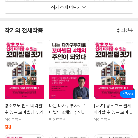
부동산 공부를 하면서 2012년 마침내 별내 신도시에 상가주택을 지었다.
작가 소개 더보기
토지 매입부터 설계, 시공, 임대까지 직접 해보았다. 그런 경험을 토대로 동
탄신도시, 한강신도시, 다산신도시에 지인들의 상가주택을 지어주었다.
서울 도심에 구옥을 사서 리모델링으로 가치를 높여 임대하기도 하고, 아
작가의 전체작품
최신순
예 멸실하고 신축하기도 했다. ‘집으로 재테크하라’는 신조로 집테크 연구
소를 운영하면서 수익형 자산으로 리모델링하는 방법을 강의하며 컨설팅
일도 하고 있다.
지은 책으로는 『나는 다가구투자로 꼬마빌딩 4채의 주인이 되었다』 『대한
민국 20대 부동산에 미쳐라』가 있다.
왕초보도 쉽게 따라할
나는 다가구투자로 꼬
[대여] 왕초보도 쉽게
수 있는 꼬마빌딩 짓기
마빌딩 4채의 주인이
따라할 수 있는 꼬마빌
되었다
딩 짓기
메이트북스
메이트북스
메이트북스
절판