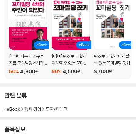
4장 이런 다가구주택은 폭탄이다
아무도 찾는 이 없으면 힘들고 괴롭다
경제적이면서도 효과적으로 리모델링을 하는 방법
흙속에 진주가 없으므로 핵심지역에 투자하라
확장성이 없으면 부동산은 답답하다
이미 만들어진 신축건물은 먹을 게 별로 없다
설계가 잘 나오지 않는 집에는 투자하지 마라
[대여] 나는 다가구투
[대여] 왕초보도 쉽게
왕초보도 쉽게 따라할
자로 꼬마빌딩 4채의
따라할 수 있는 꼬마빌
수 있는 꼬마빌딩 짓기
5장 부동산재테크의 시작과 끝은 세금이다
주인이 되었다
딩 짓기
50
4,800
50
4,500
9,000
%
%
원
원
원
반드시 알고 있어야 할 취득세 절약 방안
양도소득세 절세 방안, 이것만은 꼭 기억하라
부동산 계약시에 이것만은 꼭 명심하자
관련 분류
문재인시대에도 통하는 부동산재테크 전략
주택임대사업자와 상가임대사업자, 최후의 승자는?
eBook
경제 경영
투자/재테크
보석 같은 부동산을 한번 사서 팔지 않는다
6장 정부의 부동산정책에 맞서지 마라
품목정보
부동산정책 변화에 발맞춰 부동산투자를 하자