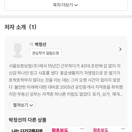
가진 돈이 부족하면 다가구주택이 답이다
목차 더보기
문재인정부의 부동산정책을 잘 따르는 투자다
아파트와 다가구주택의 수익률 차이는 꽤 크다
저자 소개
1
2장 다가구주택, 어떤 물건을 사야 돈이 되나?
확장성 있는 단독주택은 숨은 진주다
좋은 물건은 욕심내서라도 반드시 잡아라
저
박정선
신도시 상가주택, 어떤 물건을 사야 하나?
관심작가 알림신청
도심의 상가주택, 어떤 물건을 사야 하나?
주변이 좋은 방향으로 개선될 곳의 땅을 사라
서울보증보험(주)에서 15년간 근무하다가 40대 초반에 겁 없이 자
돈이 나오는 땅은 인내하며 오래 가지자
신감 하나만 믿고 사표를 썼다. 봉급생활자가 자영업으로 돈 벌기가
어떤 지역을 선택해 투자할 것인가?
호락호락하지 않다는 것을 아는 데는 그리 오랜 시간이 걸리지 않았
다. 불안한 미래에 대한 대비로 2005년 공인중개사 자격증을 취득했
3장 다가구주택, 어떻게 사야 하나?
지만 부동산 공부는 자격증 하나론 어림도 없었다. 토지, 상가, 재개
자본금에 따라 전월세의 조합을 활용하라
발, 재건축, 신축, 부동산 개발, 부동산 세금, 경매, 공매 등 많은 분야
펼쳐보기
위반건축물이라고 해서 피하기만 하지 말자
를 공부해도 끝이 없었다. 15년간 부동산 공부를 하면서 2012년 마침
투자금은 확 낮추고 효과는 높이는 리모델링
내 별내 신도시에 상가주택을 지었다. 토지 매입부터 설계, 시공, 임
박정선
의 다른 상품
돈이 부족하면 착한 대출을 활용하라
대까지 직접 해보았다. 그런 경험을 토
다가구주택과 상가주택은 직장인에게 안성맞춤