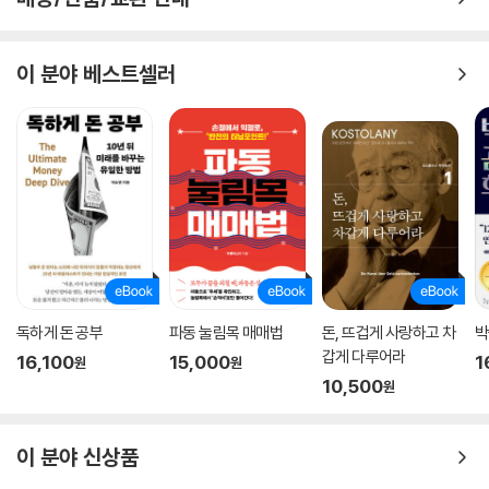
이 분야 베스트셀러
독하게 돈 공부
파동 눌림목 매매법
돈, 뜨겁게 사랑하고 차
박
갑게 다루어라
16,100
15,000
1
원
원
10,500
원
이 분야 신상품