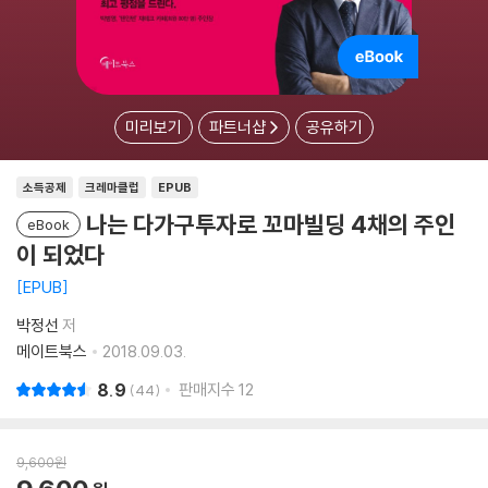
미리보기
파트너샵
공유하기
소득공제
크레마클럽
EPUB
나는 다가구투자로 꼬마빌딩 4채의 주인
eBook
이 되었다
EPUB
박정선
저
메이트북스
2018.09.03.
8.9
판매지수
12
44
9,600
원