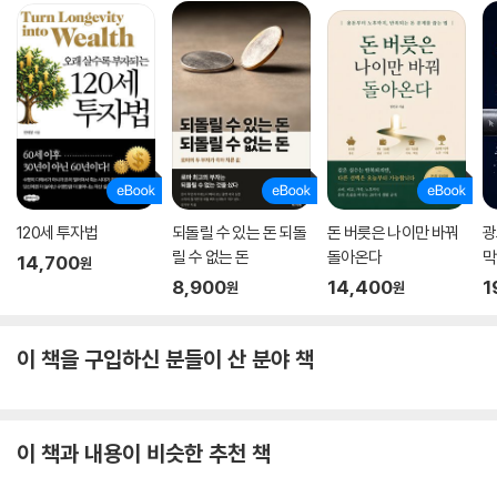
120세 투자법
되돌릴 수 있는 돈 되돌
돈 버릇은 나이만 바꿔
광
릴 수 없는 돈
돌아온다
막
14,700
원
8,900
14,400
1
원
원
이 책을 구입하신 분들이 산 분야 책
이 책과 내용이 비슷한 추천 책