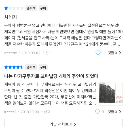
종이책
구매
시레기
구체적 방법론은 없고 인터넷에 떠돌만한 사례들만.실전용으론 턱도없다.
제목만보고 낚임.서점가서 내용 확인했으면 절대로 안살책.예를 들어 139
페이지 (전세금을 안고 사라)는데 구체적 해설은 없다.그렇다면 저자는 이
책을 저술한 이유가 도대체 무엇인가???글구 예스24에게 묻는다. 굳이 1
50자를 채워야 하는 이유가 도대체 뭔가?구체적 방법론은 없고 인터넷에
a****m
2019.03.02.
신고
1
댓글
0
떠돌만한 사례들만.
종이책
구매
나는 다가구투자로 꼬마빌딩 4채의 주인이 되었다.
제목이 좀 긴 편이다. 부제목으로는 ‘당신도 꼬마빌딩의
주인이 될 수 있다.!’저자 박정선은 이번 책이 두 번째라고
한다. 난 첫 출간 ‘대한민국 20대, 부동산에 미쳐라’라는
책은 읽어보지 않아서 모른다. 이 책을 요약하자면 오래
된 단독주택(또는 다가구주택)을 구입하여 신축이나 리
k****3
2018.10.09.
신고
0
댓글
0
모델링해서 수익을 내라는 것이다. ▶ 책의 구성제1장 :
다가구주택을 왜 사야 하는가
리뷰 전체보기