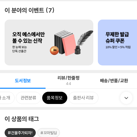
이 분야의 이벤트
7
리뷰/한줄평
도서정보
배송/반품/교환
44
 소개
관련분류
품목정보
출판사 리뷰
이 상품의 태그
#건물주가되자!
#꼬마빌딩