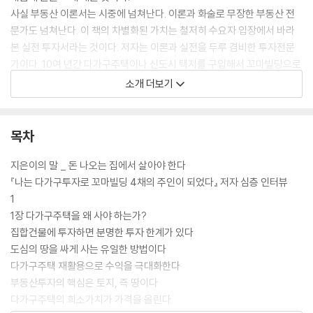
사실 부동산 이론서는 시중에 넘쳐난다. 이론과 화술로 무장한 부동산 전
문가도 넘쳐난다. 이 책의 차별화된 가치는 철저히 수요자 입장에서 바라
본 실전 투자서라는 것이다. 저자는 이론과 실전을 두루 겸비한 투자전문
가이다. 10여 년간 다가구주택이나 신도시 택지를 구입해서 꼬마빌딩으로
만드는 그만의 노하우는 책과 간접경험으로만 공부한 부동산 전문가들은
소개 더보기
도저히 접근할 수 없고 알 수 없는 것들이다. 또한 저자는 문재인정부의 부
동산정책에는 어떻게 대응해야 하는지, 절세방법은 어떤 것이 있는지 자세
히 알려주고 있다. 꼬마빌딩 갖기를 꿈꾸는 사람에게는 꼭 필요한 필독서
목차
다. 이 책에서는 다양한 삶의 경험과 여러 가지 부동산 현장을 두루 섭렵한
고수로서의 풍모가 느껴진다. 모두들 어려운 경제불황의 시기에 정말 ‘돈
지은이의 말 _ 돈 나오는 집에서 살아야 한다
나오는 집’을 절실히 원하는 사람이라면, 이 책은 결코 빠져서는 안 될 부동
『나는 다가구투자로 꼬마빌딩 4채의 주인이 되었다』 저자 심층 인터뷰
산 필독서다.
1
1장 다가구주택을 왜 사야 하는가?
집합건물에 투자하면 분명한 투자 한계가 있다
도심의 땅을 싸게 사는 유일한 방법이다
다가구주택 재활용으로 수익을 극대화한다
부동산투자의 핵심은 토지, 즉 땅이다
다가구주택의 희소가치가 가격을 올린다