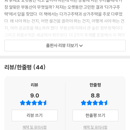
퇴 후에도 오랫동안 먹고 살아야 하는데 이런 상황에 처한 우리들에게 가
장 알맞은 부동산이 무엇일까? 저자는 오랫동안 고민한 결과 ‘다가구주
택’에서 답을 찾았다. 이 책에서는 다가구주택과 상가주택을 주로 다루었
다. 왜 사야 하는 건지, 어떤 물건을 골라야 하는 건지, 어떻게 사야 하는 건
지, 여러 궁금증을 해소하려 했다. 부동산투자에서 큰 숲은 정부정책이다.
그리고 최종수익은 세금에서 좌우된다. 이 2가지 주제를 포함해서 이 책이
독자에게 전하는 주된 메시지를 한마디로 표현하면 ‘돈 나오는 집에 살아
출판사 리뷰 더보기
라’이다. 돈이 나오는 집에서 사는 집에서 살려면 아파트보다는 다가구주
택으로 눈을 돌려야 한다. 시간이 지나도 인플레이션율 이상으로 가치증대
가 되는 ‘도심의 땅’에 관심을 가지고 정부정책에 순응하는 투자를 해서 각
리뷰/한줄평
44
종 세금 혜택을 누리려면, 주거와 수익을 함께 누릴 수 있는 상품인 ‘다가구
주택’과 ‘상가주택’에 투자해야 한다. ‘돈 나오는 집’, 즉 땅값 상승의 효과를
온전히 누릴 수 있는 집에 투자하라고 하는 것이 이 책의 핵심 메시지이다.
리뷰
한줄평
이 책은 그런 점에서 사람들의 오랜 통념을 건드리는 ‘위험한’ 책이다. 요즘
9.0
8.8
에는 집을 장만한다고 하면 대부분 ‘아파트’다. 하지만 저자는 다른 종류의
‘집’을 감히 이 책에서 이야기한다. 그것은 바로 ‘내가 살면서 임대수익을
누리는 다가구주택’, 즉 ‘돈 나오는 집’이다. ‘돈 나오는 집’이란 내가 사는 공
리뷰 쓰기
한줄평 쓰기
간과 다른 공간이 있는 집을 말한다. 그것만 충족할 수 있다면 주택도 좋고,
상가라도 무방하다. 주택으로만 구성되었으면 ‘다가구주택’이고, 상가와
혜택 및 유의사항
혜택 및 유의사항