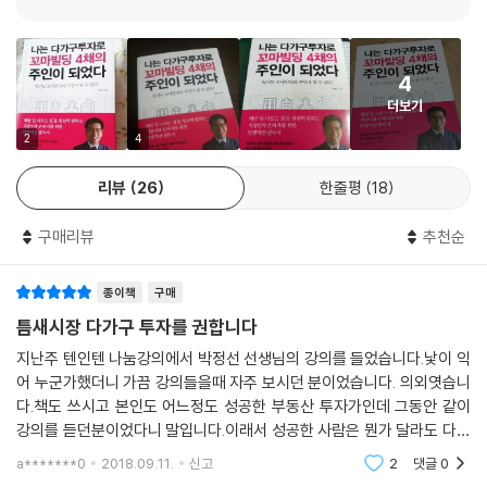
주택이 섞여있으면 ‘상가주택’이다. 반드시 ‘집’은 공통분모로 있어야 한다.
거주를 해야 하기 때문이기도 하지만 주택은 세금 절약에도 절대적으로 유
리하기 때문이다. 다가구주택은 다주택자들에 대한 세금 압박이 심해지는
4
때에 더욱 알맞은 집이다. 대다수의 대중들과 마찬가지로 편견에 사로잡혀
더보기
있다면 결코 부자가 될 수 없다. 아직도 아파트에만 목을 매고 있다면, 다가
구주택에 대해 편견을 가지고 있다면 이 책으로 그 편견을 산산조각내고
2
4
‘꼬마빌딩 주인 되기’에 도전해보자.
리뷰
26
한줄평
18
구매리뷰
추천순
종이책
구매
틈새시장 다가구 투자를 권합니다
지난주 텐인텐 나눔강의에서 박정선 선생님의 강의를 들었습니다.낯이 익
어 누군가했더니 가끔 강의들을때 자주 보시던 분이었습니다. 의외엿습니
다.책도 쓰시고 본인도 어느정도 성공한 부동산 투자가인데 그동안 같이
강의를 듣던분이었다니 말입니다.이래서 성공한 사람은 뭔가 달라도 다르
구나라는 생각이 들었습니다.선생님의 강의는 거리감이 느껴지지않는 생
a*******0
2018.09.11.
신고
2
댓글
0
동감있게 다가왔고 빌