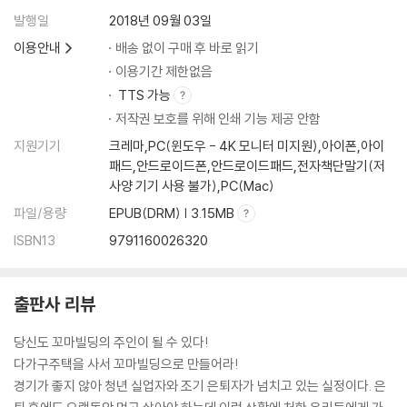
문재인시대의 부동산정책, 그 핵심을 이해해야 한다
발행일
2018년 09월 03일
똘똘한 집 한 채에 집중해야 한다
이용안내
배송 없이 구매 후 바로 읽기
돈 나오는 부동산은 바람에 흔들리지 않는다
이용기간 제한없음
1가구 2주택 이상이면 장기임대사업자가 되자
TTS 가능
다주택자가 법인사업자로 등록하면 어떨까?
저작권 보호를 위해 인쇄 기능 제공 안함
지원기기
크레마,PC(윈도우 - 4K 모니터 미지원),아이폰,아이
패드,안드로이드폰,안드로이드패드,전자책단말기(저
사양 기기 사용 불가),PC(Mac)
파일/용량
EPUB(DRM) | 3.15MB
ISBN13
9791160026320
출판사 리뷰
당신도 꼬마빌딩의 주인이 될 수 있다!
다가구주택을 사서 꼬마빌딩으로 만들어라!
경기가 좋지 않아 청년 실업자와 조기 은퇴자가 넘치고 있는 실정이다. 은