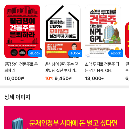
월급쟁이 건물주로 은
빌사남이 알려주는 꼬
소액 투자로 건물주 되
월
퇴하라
마빌딩 실전 투자 가이
는 경매 NPL GPL
프
드
16,000
10
9,450
13,000
6
%
원
원
원
상세 이미지