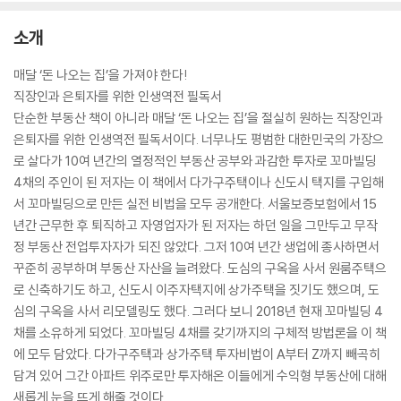
소개
매달 ‘돈 나오는 집’을 가져야 한다!
직장인과 은퇴자를 위한 인생역전 필독서
단순한 부동산 책이 아니라 매달 ‘돈 나오는 집’을 절실히 원하는 직장인과
은퇴자를 위한 인생역전 필독서이다. 너무나도 평범한 대한민국의 가장으
로 살다가 10여 년간의 열정적인 부동산 공부와 과감한 투자로 꼬마빌딩
4채의 주인이 된 저자는 이 책에서 다가구주택이나 신도시 택지를 구입해
서 꼬마빌딩으로 만든 실전 비법을 모두 공개한다. 서울보증보험에서 15
년간 근무한 후 퇴직하고 자영업자가 된 저자는 하던 일을 그만두고 무작
정 부동산 전업투자자가 되진 않았다. 그저 10여 년간 생업에 종사하면서
꾸준히 공부하며 부동산 자산을 늘려왔다. 도심의 구옥을 사서 원룸주택으
로 신축하기도 하고, 신도시 이주자택지에 상가주택을 짓기도 했으며, 도
심의 구옥을 사서 리모델링도 했다. 그러다 보니 2018년 현재 꼬마빌딩 4
채를 소유하게 되었다. 꼬마빌딩 4채를 갖기까지의 구체적 방법론을 이 책
에 모두 담았다. 다가구주택과 상가주택 투자비법이 A부터 Z까지 빼곡히
담겨 있어 그간 아파트 위주로만 투자해온 이들에게 수익형 부동산에 대해
새롭게 눈을 뜨게 해줄 것이다.