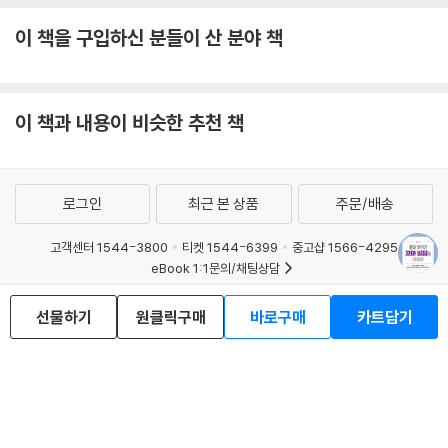
이 책을 구입하신 분들이 산 분야 책
이 책과 내용이 비슷한 추천 책
로그인
최근 본 상품
주문/배송
고객센터 1544-3800
티켓 1544-6399
중고샵 1566-4295
eBook 1:1문의/채팅상담
예스이십사(주) 사업자 정보
선물하기
원클릭구매
바로구매
카트담기
이용약관
개인정보처리방침
청소년보호정책
PC버전
회사소개
거래처관계자께
도서홍보
광고
Copyright © YES24 Corp. All Rights Reserved.
MATOM13