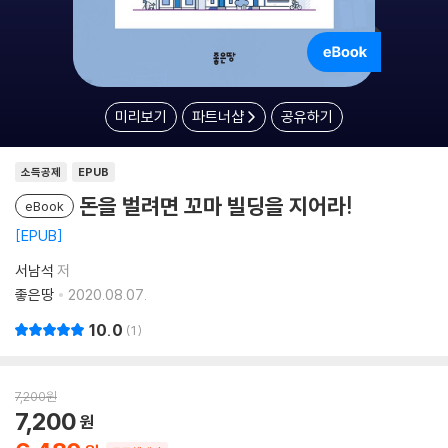
미리보기
파트너샵
공유하기
소득공제
EPUB
돈을 벌려면 꼬마 빌딩을 지어라!
eBook
EPUB
서남석
저
좋은땅
2020.08.07.
10.0
1
7,200
원
7,200