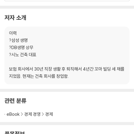
에필로그― 171
저자 소개
이력
?삼성 생명
?DB생명 상무
?시노 건축 대표
보험 회사에서 30년 직장 생활 후 퇴직해서 4년간 꼬마 빌딩 세 채를
지었음. 현재는 건축 회사를 창업함.
관련 분류
eBook
경제 경영
경제
품목정보