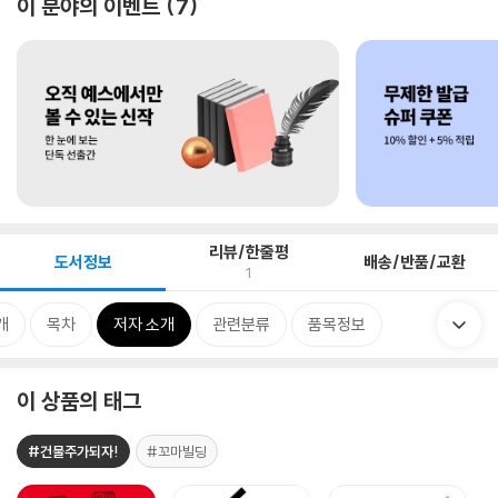
이 분야의 이벤트
7
리뷰/한줄평
도서정보
배송/반품/교환
1
개
목차
저자 소개
관련분류
품목정보
이 상품의 태그
#건물주가되자!
#꼬마빌딩