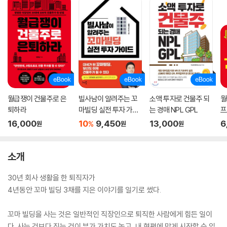
월급쟁이 건물주로 은
빌사남이 알려주는 꼬
소액 투자로 건물주 되
월
퇴하라
마빌딩 실전 투자 가이
는 경매 NPL GPL
프
드
16,000
10
9,450
13,000
6
%
원
원
원
소개
30년 회사 생활을 한 퇴직자가
4년동안 꼬마 빌딩 3채를 지은 이야기를 일기로 썼다.
꼬마 빌딩을 사는 것은 일반적인 직장인으로 퇴직한 사람에게 힘든 일이
다. 사는 것보다 짓는 것이 부가 가치도 높고, 내 형편에 맞게 시작할 수 있