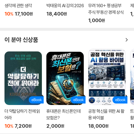
생각에 관한 생각
박태웅의 AI 강의 2026
무려 160+ 평생공부
제
주식 부동산 경제 상식
10
17,100
18,400
1
%
원
원
1,000
원
이 분야 신상품
더 약탈당하기 전에 읽
휴대폰은 최신폰인데
공정 혁신을 위한 AI 활
트
어라
보험은?
용 바이블
활
10
7,200
2,000
18,000
1
%
원
원
원