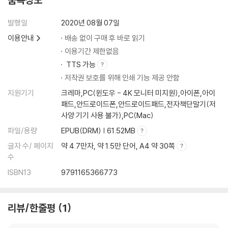
발행일
2020년 08월 07일
이용안내
배송 없이 구매 후 바로 읽기
이용기간 제한없음
TTS 가능
저작권 보호를 위해 인쇄 기능 제공 안함
지원기기
크레마,PC(윈도우 - 4K 모니터 미지원),아이폰,아이
패드,안드로이드폰,안드로이드패드,전자책단말기(저
사양 기기 사용 불가),PC(Mac)
파일/용량
EPUB(DRM) | 61.52MB
글자 수/ 페이지
약 4.7만자, 약 1.5만 단어, A4 약 30쪽
수
ISBN13
9791165366773
리뷰/한줄평
1