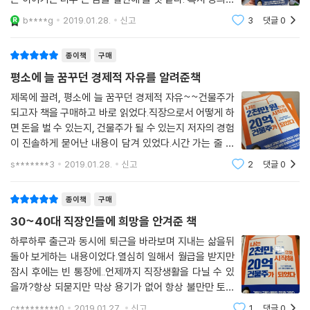
하기면 꼭 들어보고 싶네요. 특히, 경매하는 과정, 참여하
b****g
2019.01.28.
신고
3
댓글
0
는 실제 상황을 듣는다면 책과 함께 실제 해 볼 수 있지 않
을까 하는 생각이 든다.
종이책
구매
평소에 늘 꿈꾸던 경제적 자유를 알려준책
제목에 끌려, 평소에 늘 꿈꾸던 경제적 자유~~건물주가
되고자 책을 구매하고 바로 읽었다.직장으로서 어떻게 하
면 돈을 벌 수 있는지, 건물주가 될 수 있는지 저자의 경험
이 진솔하게 묻어난 내용이 담겨 있었다.시간 가는 줄 모
르고 읽어내려갔다.특히 월급은 한달에 한 번만 받는것이
s*******3
2019.01.28.
신고
2
댓글
0
아니고얼마든지 시스템을 갖추면 일년 365일 매일받을
수도있다는 내용에 가슴이 쿵꽝거렸다.직장인
종이책
구매
30~40대 직장인들에 희망을 안겨준 책
하루하루 출근과 동시에 퇴근을 바라보며 지내는 삶을뒤
돌아 보게하는 내용이었다.열심히 일해서 월급을 받지만
잠시 후에는 빈 통장에..언제까지 직장생활을 다닐 수 있
을까?항상 되묻지만 막상 용기가 없어 항상 불만만 토로
한채직장생활을 이어간 자신을 반성케 한다.부동산에 취
c*********0
2019.01.27.
신고
1
댓글
0