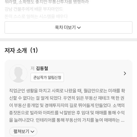
워라밸, 소확행도 좋지만 부통산투자를 병행하라
강남 건물주에게 배운 부자마인드
돈이 스스로 일하는 시스템을 배우다
노후대비 부동산투자는 30대부터 시작하라
목차 더보기
2장 남들 다하는 부동산투자는 이제 끝났다
묻지마 갭투자의 실상을 제대로 알자
저자 소개
1
점포겸용 단독주택용지의 딜레마를 조심하라
아파트 분양권투자의 진실을 제대로 알자
신도시 상가투자, 리스크가 크다
저
김동철
신축 오피스텔투자, 장점보다 단점이 많다
관심작가 알림신청
전세 사느니 신축빌라 분양, 그건 투자가 아니다
직업군인 생활을 마치고 사회로 나왔을 때, 월급만으로는 미래를 확
3장 1인 디벨로퍼로 3년 안에 행복한 건물주가 되자
신할 수 없다는 걸 알게 되었다. 우연히 읽은 부동산 재테크 책 한 권
도심 한복판의 50년 된 단독주택을 가지다
이 부동산 중개업 및 경매투자자의 길로 뛰어들게 만들었다. 소액의
기획부터 건축까지 1인 디벨로퍼를 시작하다
종잣돈으로 빌라와 아파트를 낙찰받은 후 임대 및 매매를 통해 수익
1인 디벨로퍼로서 수많은 시행착오를 겪다
을 늘려나갔다. 인테리어를 통해 부동산의 가치를 높여 매매하는 방
고진감래 끝에 드디어 내 건물을 완성하다
법으로 놀라운 수익을 경험하기도 했다. 다수의 낙찰로 성과를 올리
펼쳐보기
당당한 건물주로서 첫 계약의 환희!
던 중 ‘1인 디벨로퍼’로서 건물을 신축해 건물주가 되었다. 현재 건물·