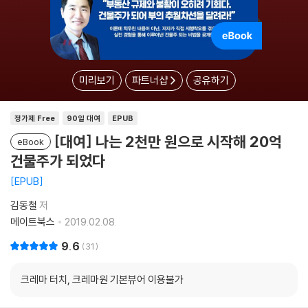
미리보기
파트너샵
공유하기
정가제 Free
90일 대여
EPUB
[대여] 나는 2천만 원으로 시작해 20억
eBook
건물주가 되었다
EPUB
김동철
저
메이트북스
2019.02.08.
9.6
31
크레마 터치, 크레마원 기본뷰어 이용불가