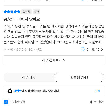
미를 가지고 임장과 공부~~그리고 투자를 통해 경제적
을 안정된 생활을 하고싶다는동기부여를 확실히 해
종이책
구매
공/경매 어렵지 않아요
주식, 부동산 등 투자는 나와는 먼 얘기처럼 생각하고 지냈는데 김동철님
의 책을 읽고 나서 초보자도 투자를 할 수 있구나 하는 생각을 하게 되었습
니다. 익숙하지 않던 공/경매에 대한 개념과 쉽게 써 내려간 글이 이 분야
문외한도 쉽게 이해할 수 있었습니다. 2019년 새해에는 1인 디벨로퍼가
될 수 있도록 노력해보고자 합니다. 공/경매 사이트로 검색해보고 저자님
i****0
2019.01.30.
신고
0
댓글
0
이 추천하는 방식
리뷰 전체보기
리뷰
17
한줄평
14
클린봇
이 부적절한 글을 감지 중입니다.
설정
구매한줄평
추천순