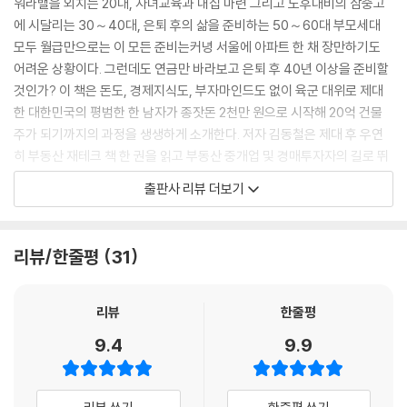
워라밸을 외치는 20대, 자녀교육과 내집 마련 그리고 노후대비의 삼중고
에 시달리는 30～40대, 은퇴 후의 삶을 준비하는 50～60대 부모세대
모두 월급만으로는 이 모든 준비는커녕 서울에 아파트 한 채 장만하기도
어려운 상황이다. 그런데도 연금만 바라보고 은퇴 후 40년 이상을 준비할
것인가? 이 책은 돈도, 경제지식도, 부자마인드도 없이 육군 대위로 제대
한 대한민국의 평범한 한 남자가 종잣돈 2천만 원으로 시작해 20억 건물
주가 되기까지의 과정을 생생하게 소개한다. 저자 김동철은 제대 후 우연
히 부동산 재테크 책 한 권을 읽고 부동산 중개업 및 경매투자자의 길로 뛰
어들었다. 소액의 종잣돈으로 빌라와 아파트를 낙찰받은 후 임대 및 매매
출판사 리뷰 더보기
를 통해 수익을 늘려나갔다. 인테리어를 통해 부동산의 가치를 높여 매매
하는 방법으로 놀라운 수익을 경험하며 다수의 낙찰로 성과를 올리던 중 ‘1
인 디벨로퍼’로서 건물을 신축해 건물주가 되었다.
리뷰/한줄평
31
이 책은 총 6장으로 구성되어 있다. 1장 ‘20억 건물주가 되려면 부자마인
드부터 갖춰라’에서는 금수저가 아닌 우리 모두 출발선이 같기에 시작에
모든 것이 달려 있다고 말한다. 작은 것부터 시작해서 경험을 쌓고 게임의
리뷰
한줄평
법칙을 익히다 보면 다른 것들이 보이기 시작할 것이다. 2장 ‘남들 다하는
9.4
9.9
부동산투자는 이제 끝났다’에서는 경쟁이 치열한 쉬운 투자 방식을 지양하
고 대부분의 사람이 꺼리는 구옥빌라를 저렴한 가격에 매입하거나 부동산
경매를 통해 낙찰을 받아 미래가치를 상승시키라고 말한다. 3장 ‘1인 디벨