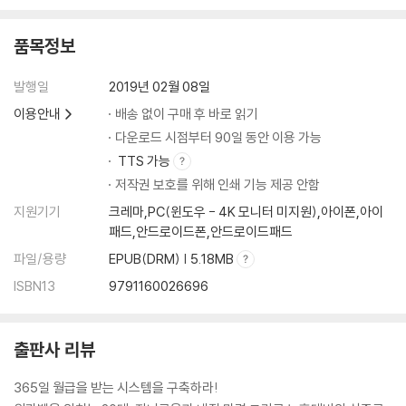
내 토지에 맞는 건물을 건축하기
각 공정별 관리 감독 및 확인 사항 체크하기
품목정보
임대 관리 및 건물 관리의 노하우를 마스터하기
수익 극대화 및 리스크 최소화 노하우 알기
발행일
2019년 02월 08일
이용안내
배송 없이 구매 후 바로 읽기
부록 1_ 경매 기본 절차 13단계 알아보기
다운로드 시점부터 90일 동안 이용 가능
부록 2_ 부동산투자자라면 꼭 알아야 할 사이트
TTS 가능
저작권 보호를 위해 인쇄 기능 제공 안함
지원기기
크레마,PC(윈도우 - 4K 모니터 미지원),아이폰,아이
패드,안드로이드폰,안드로이드패드
파일/용량
EPUB(DRM) | 5.18MB
ISBN13
9791160026696
출판사 리뷰
365일 월급을 받는 시스템을 구축하라!