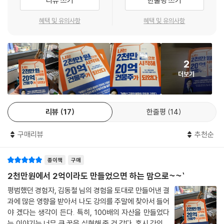
리뷰 쓰기
한줄평 쓰기
로퍼로 3년 안에 행복한 건물주가 되자’에서는 시세차익과 현금 흐름이라
는 2마리 토끼를 모두 잡을 수 있는 비법을 공개한다. 4장 ‘공?경매라는 무
혜택 및 유의사항
혜택 및 유의사항
기로 1인 디벨로퍼가 되자’에서는 역발상으로 사고하고 행동하라고 주문
한다. 못생긴 자투리땅을 있는 그대로의 모습으로만 보지 말고, 미래가치
를 높일 방법을 생각하라는 것이다. 5장 ‘조물주 위에 건물주! 내 건물에서
2
월급받아라’에서는 월급은 한 달에 한 번 받는 것이라는 고정관념에서 벗
더보기
어나 1년 365일이 월급날이 되도록 정진하자고 독려한다. 6장 ‘큰돈 없어
도 누구나 1인 디벨로퍼가 될 수 있다’에서는 부동산 경기가 약간 소강상태
일 때 더 많은 공·경매 기회가 찾아올 수 있다는 걸 기억하여 투자에 활용하
리뷰
17
한줄평
14
라고 이야기한다.
구매리뷰
추천순
종이책
구매
2천만원에서 2억이라도 만들었으면 하는 맘으로~~`
평범했던 경험자, 김동철 님의 경험을 토대로 만들어낸 결
과에 많은 영향을 받아서 나도 강의를 주말에 찾아서 들어
야 겠다는 생각이 든다. 특히, 100배의 자산을 만들었다
는 이야기는 너무 큰 꿈을 실현해 줄 것 같다. 혹시 강의도