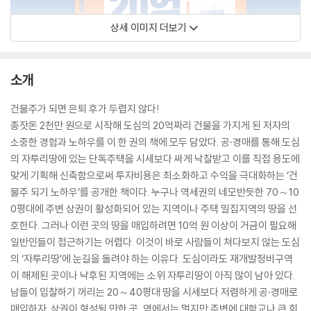
상세 이미지 더보기
소개
건물주가 되면 은퇴 후가 두렵지 않다!
종잣돈 2천만 원으로 시작해 도심의 20억짜리 건물을 가지게 된 저자의
소중한 경험과 노하우를 이 한 권의 책에 모두 담았다. 공·경매를 통해 도심
의 자투리땅에 있는 단독주택을 시세보다 싸게 낙찰받고 이를 직접 용도에
맞게 기획해 신축함으로써 투자비용은 최소화하고 수익을 극대화하는 ‘건
물주 되기 노하우’를 공개한 책이다. 누구나 역세권의 네모반듯한 70～10
0평대에 주변 상권이 활성화되어 있는 지역이나 주택 밀집지역의 땅을 선
호한다. 그러나 이런 곳의 땅을 매입하려면 10억 원 이상이 거금이 필요해
일반인들이 접근하기는 어렵다. 이것이 바로 사람들이 쳐다보지 않는 도심
의 ‘자투리땅’에 눈길을 돌려야 하는 이유다. 도심이라도 재개발정비구역
이 해제된 곳이나 낙후된 지역에는 소위 자투리땅이 아직 많이 남아 있다.
남들이 입찰하기 꺼리는 20～40평대 땅을 시세보다 저렴하게 공·경매로
매입하자. 상권이 형성될 만한 곳, 역에서는 멀지만 주변에 대학교나 큰 회