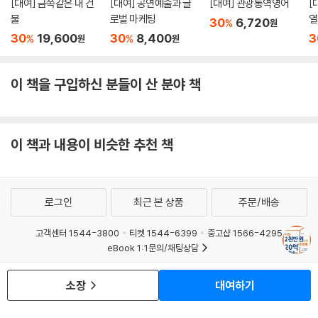
[대여] 금쪽같은 내 건
[대여] 공연예술과 글
[대여] 관광통역영어
[
물
로벌 마케팅
열
30
6,720
%
원
30
19,600
30
8,400
3
%
%
원
원
이 책을 구입하신 분들이 산 분야 책
이 책과 내용이 비슷한 추천 책
로그인
최근 본 상품
주문/배송
고객센터 1544-3800
티켓 1544-6399
중고샵 1566-4295
eBook 1:1문의/채팅상담
예스이십사(주) 사업자 정보
소장
대여하기
이용약관
개인정보처리방침
청소년보호정책
PC버전
회사소개
거래처관계자께