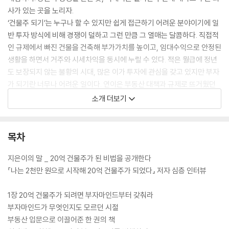
사가 있는 곳을 노리자.
‘건물주 되기’는 누구나 할 수 있지만 쉽게 접근하기 어려운 분야이기에 일
반 투자 방식에 비해 경쟁이 덜하고 그런 만큼 그 열매는 달콤하다. 직접적
인 규제에서 빠진 건물을 건축해 부가가치를 높이고, 임대수익으로 안정된
생활을 하면서 거주와 시세차익을 동시에 누릴 수 있다. 적은 월급에 정년
도 보장되지 않는 불황의 시대, 많은 이가 투자에 관심을 갖고 있지만 부자
가 되기란 너무나 어려운 일이다. 연이은 부동산 대책과 규제로 뜨거웠던
아파트투자도 이제 시들해지고 있다. 누구나 할 수 있는 쉬운 투자 방식은
소개 더보기
경쟁이 치열하고 그런 만큼 수익도 크지 않다. 좋은 입지를 볼 수 있는 능
력, 땅이나 건물의 가치를 상승시킬 수 있는 노하우가 있다면 ‘가장 싸게’
사서 ‘가장 비싸게’ 팔 수 있다. 경제적 자유를 누리고 싶다면, 은퇴 후의 행
목차
복한 삶을 미리 준비하고 싶다면 지금 당장 이 책에서 제시하는 ‘3년 안에
건물주 되기 플랜’을 가동하자.
지은이의 말 _ 20억 건물주가 된 비법을 공개한다
『나는 2천만 원으로 시작해 20억 건물주가 되었다』 저자 심층 인터뷰
1장 20억 건물주가 되려면 부자마인드부터 갖춰라
부자마인드가 무엇인지도 모르던 시절
부동산 입문으로 이끌어준 한 권의 책