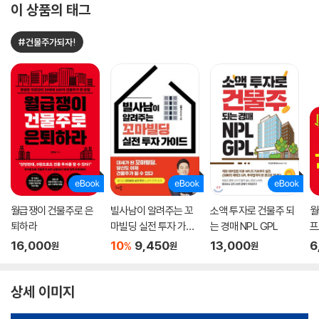
이 상품의 태그
#건물주가되자!
월급쟁이 건물주로 은
빌사남이 알려주는 꼬
소액 투자로 건물주 되
월
퇴하라
마빌딩 실전 투자 가이
는 경매 NPL GPL
프
드
16,000
10
9,450
13,000
6
%
원
원
원
상세 이미지