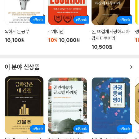
독하게 돈 공부
로케이션
돈, 뜨겁게 사랑하고 차
생
갑게 다루어라
16,100
10
10,080
1
%
원
원
10,500
원
이 분야 신상품