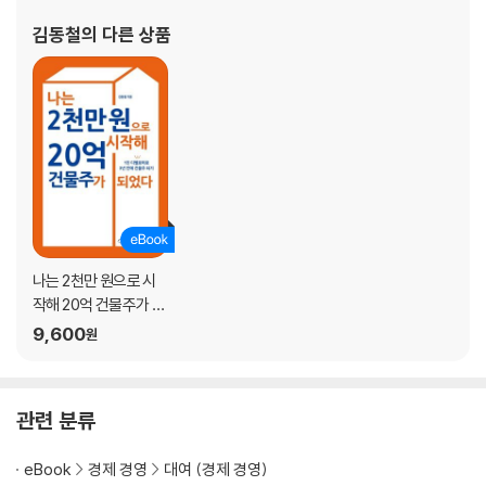
건물주의 삶! 시간의 자유를 얻다
토지·상가 등을 보유하고 있는 경력 12년의 부동산투자자로서 ‘365
김동철
의 다른 상품
일 월세 받기’를 목표로 정진중이다. 노후대비를
4장 공·경매라는 무기로 1인 디벨로퍼가 되자
공·경매에서 건축부지 찾기
지방 땅 1천 평보다 센 도심 속 땅 30평의 위력
1인 디벨로퍼가 되어야 하는 이유
공·경매로 취득한 단독주택 개발하기
신축이 아니어도 된다 디자인을 입혀라
5장 조물주 위에 건물주! 내 건물에서 월급받아라
스텝 바이 스텝, 부동산투자 계획 세우기
나는 2천만 원으로 시
월급을 한 달에 한 번만 받아야 하는 것은 아니다
작해 20억 건물주가 되
수익형 부동산의 대장인 꼬마빌딩 열풍에 동참하라
었다
9,600
원
평생 동안 아파트 한 채, 그것만으로 충분한가?
노후대비 첫 번째 미션, 나만의 건물 갖기
입지 좋은 도심의 자투리땅을 노려라
관련 분류
6장 큰돈 없어도 누구나 1인 디벨로퍼가 될 수 있다
1인 디벨로퍼 시장의 동향 및 전망 파악하기
eBook
경제 경영
대여 (경제 경영)
공·경매 및 급매를 통한 사업지 선정과 입지 분석하기